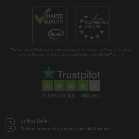
e
Teufel adhère à la Fédération du e-commerce et de la vente à distance (Fevad) et à sa charte
qualité. La Fevad est membre du réseau européen Ecommerce Europe Trustmark.
Le Blog Teufel
Technologies audio, modes, conseils & astuces