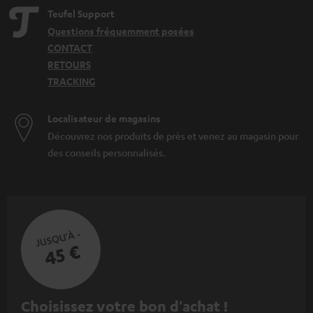
Teufel Support
Questions fréquemment posées
CONTACT
RETOURS
TRACKING
Localisateur de magasins
Découvrez nos produits de près et venez au magasin pour
des conseils personnalisés.
JUSQU'À -
45 €
I
Choisissez votre bon d'achat !