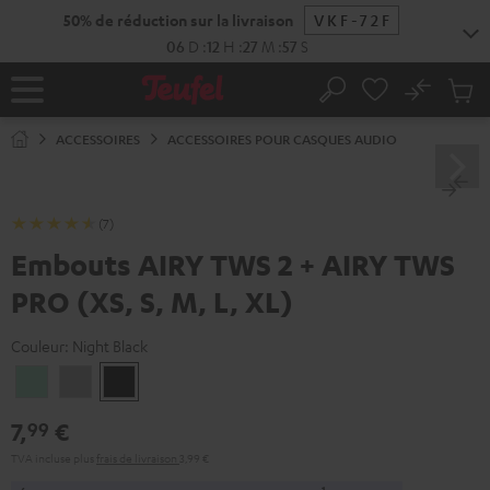
ERS LE
50% de réduction sur la livraison
VKF-72F
ONTENU
06
D
:
12
H
:
27
M
:
57
S
No
Sau
Page
Rechercher
Produi
d’accueil
du
ACCESSOIRES
ACCESSOIRES POUR CASQUES AUDIO
panier
(7)
Embouts AIRY TWS 2 + AIRY TWS
PRO (XS, S, M, L, XL)
Couleur:
Night Black
Misty
Moon
Night
Green
Gray
Black
7,
€
99
TVA incluse
plus
frais de livraison
3,99 €
1