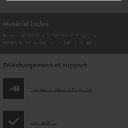
Matériel inclus
Embouts AIRY TWS 2 + AIRY TWS PRO (XS, S, M, L, XL)
Hinweis: Kopfhörer / Ladecase nicht im Lieferumfang
Téléchargement et support
I
Informations relatives à l’expédition
n
f
o
I
Garantie légale
r