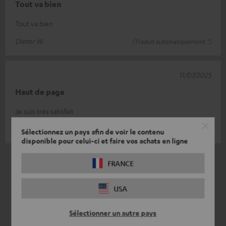
Tout va bien
Tout va bien
Dieter W.
(Traduit automatiquement *)
11/07/2025
Haut de page
Je suis très satisfait
Nico V.
(Traduit automatiquement *)
Sélectionnez un pays afin de voir le contenu
disponible pour celui-ci et faire vos achats en ligne
*
7
/ 7
traduit automatiquement par
FRANCE
DeepL
USA
Sélectionner un autre pays