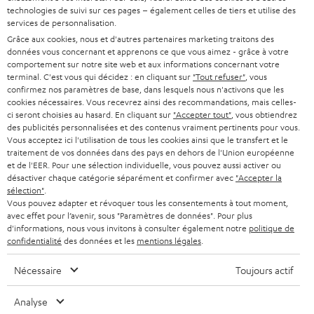
BARRES DE SON
technologies de suivi sur ces pages – également celles de tiers et utilise des
a
CARRIÈRE
services de personnalisation.
ALLEMAGNE
n
Grâce aux cookies, nous et d'autres partenaires marketing traitons des
STEREO
PRESSE
données vous concernant et apprenons ce que vous aimez - grâce à votre
e
AUTRICHE
comportement sur notre site web et aux informations concernant votre
SMART HOME
w
terminal. C'est vous qui décidez : en cliquant sur
"Tout refuser"
, vous
B2B
confirmez nos paramètres de base, dans lesquels nous n'activons que les
s
SUISSE
cookies nécessaires. Vous recevrez ainsi des recommandations, mais celles-
BLUETOOTH
BLOG
ci seront choisies au hasard. En cliquant sur
"Accepter tout"
, vous obtiendrez
l
des publicités personnalisées et des contenus vraiment pertinents pour vous.
CASQUES AUDIO
e
Vous acceptez ici l'utilisation de tous les cookies ainsi que le transfert et le
PAYS-BAS
NEWSLETTER
traitement de vos données dans des pays en dehors de l'Union européenne
t
CASQUES BLUETOOTH AUDIO
et de l'EER. Pour une sélection individuelle, vous pouvez aussi activer ou
MAGASINS
désactiver chaque catégorie séparément et confirmer avec
"Accepter la
BELGIQUE
t
sélection"
.
SYSTEMES COMPLETS
e
AVANTAGES D’ACHAT
Vous pouvez adapter et révoquer tous les consentements à tout moment,
avec effet pour l’avenir, sous "Paramètres de données". Pour plus
FRANCE
r
ENCEINTES
d'informations, nous vous invitons à consulter également notre
politique de
L’HISTOIRE DE TEUFEL
confidentialité
des données et les
mentions légales
.
POLOGNE
ULTIMA
MANAGEMENT
Nécessaire
Toujours actif
ÉCOUTEURS INTRA-AURICULAIRES
ESPAGNE
DEVELOPPEMENT DURABLE
Analyse