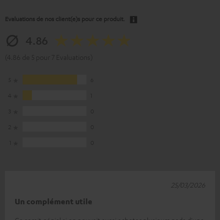
Evaluations de nos client(e)s pour ce produit.
4.86
(4.86 de 5 pour 7 Evaluations)
5
6
4
1
3
0
2
0
1
0
25/03/2026
Un complément utile
Ce serait génial si on pouvait aussi acheter plusieurs pads d'une