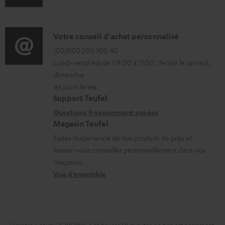
n
m
f
a
o
D
Votre conseil d'achat personnalisé
t
r
é
(00)800 200 300 40
i
Lundi-vendredi de 09:00 à 17:00 ; fermé le samedi,
m
t
o
dimanche
a
a
n
et jours fériés.
t
i
s
Support Teufel
i
l
r
Questions fréquemment posées
Magasin Teufel
o
s
e
Faites l’expérience de nos produits de près et
n
c
l
laissez-vous conseiller personnellement dans nos
s
o
a
magasins.
r
n
t
Vue d’ensemble
e
t
i
l
a
v
a
c
e
1