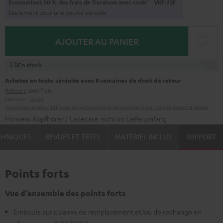
Économisez 50 % des frais de livraison avec code
VKF-72F
Seulement pour une courte période
AJOUTER AU PANIER
En stock
Achetez en toute sérénité avec 8 semaines de droit de retour
Retours
sans frais
Fabricant:
Teufel
Consignes de sécurité
Pièces de rechange
Réparations
Mises à jour logiciel
Garantie légale
Hinweis: Kopfhörer / Ladecase nicht im Lieferumfang
CHNIQUES
REVUES ET TESTS
MATÉRIEL INCLUS
SUPPORT
Points forts
Vue d’ensemble des points forts
Embouts auriculaires de remplacement et/ou de rechange en