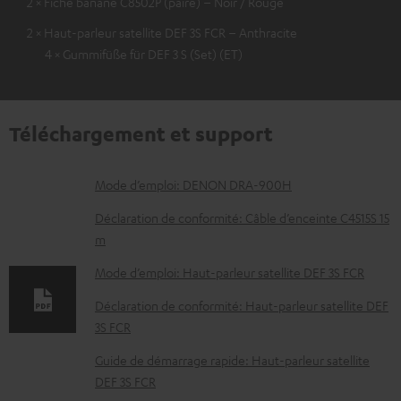
2 × Fiche banane C8502P (paire) – Noir / Rouge
2 × Haut-parleur satellite DEF 3S FCR – Anthracite
4 × Gummifüße für DEF 3 S (Set) (ET)
Téléchargement et support
D
Mode d’emploi: DENON DRA-900H
o
Déclaration de conformité: Câble d’enceinte C4515S 15
c
m
u
Mode d’emploi: Haut-parleur satellite DEF 3S FCR
m
Déclaration de conformité: Haut-parleur satellite DEF
e
3S FCR
n
Guide de démarrage rapide: Haut-parleur satellite
t
DEF 3S FCR