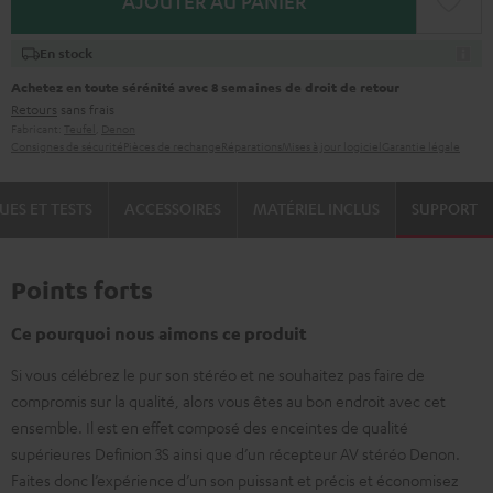
AJOUTER AU PANIER
En stock
Achetez en toute sérénité avec 8 semaines de droit de retour
Retours
sans frais
Fabricant:
Teufel
,
Denon
Consignes de sécurité
Pièces de rechange
Réparations
Mises à jour logiciel
Garantie légale
UES ET TESTS
ACCESSOIRES
MATÉRIEL INCLUS
SUPPORT
Points forts
Ce pourquoi nous aimons ce produit
Si vous célébrez le pur son stéréo et ne souhaitez pas faire de
compromis sur la qualité, alors vous êtes au bon endroit avec cet
ensemble. Il est en effet composé des enceintes de qualité
supérieures Definion 3S ainsi que d’un récepteur AV stéréo Denon.
Faites donc l’expérience d’un son puissant et précis et économisez