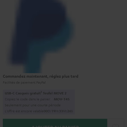
Commandez maintenant, réglez plus tard
Facilités de paiement PayPal
1
USB-C Casques gratuit
Teufel MOVE 2
Copiez le code dans le panier.
MOV-T4S
Seulement pour une courte période
L’offre est encore valable
0
0
D
:
1
9
H
:
3
3
M
:
2
5
S