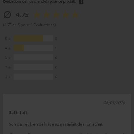
Evaluations de nos client(e)s pour ce produit.
4.75
(4.75 de 5 pour 4 Evaluations)
5
3
4
1
3
0
2
0
1
0
06/01/2026
Satisfait
Son clair et bien défini Je suis satisfait de mon achat