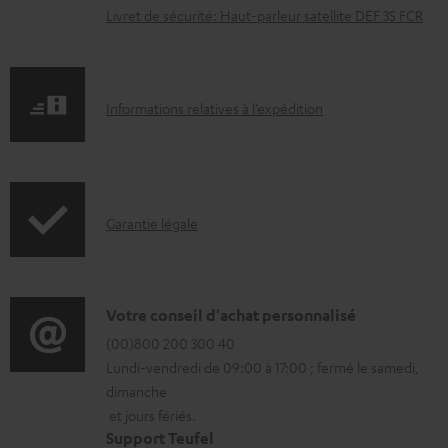
s
Livret de sécurité: Haut-parleur satellite DEF 3S FCR
t
é
l
I
Informations relatives à l’expédition
é
n
c
f
h
o
a
I
Garantie légale
r
r
n
m
g
f
a
e
o
D
Votre conseil d'achat personnalisé
t
a
r
é
(00)800 200 300 40
i
b
Lundi-vendredi de 09:00 à 17:00 ; fermé le samedi,
m
t
o
l
dimanche
a
a
n
e
et jours fériés.
t
i
s
Support Teufel