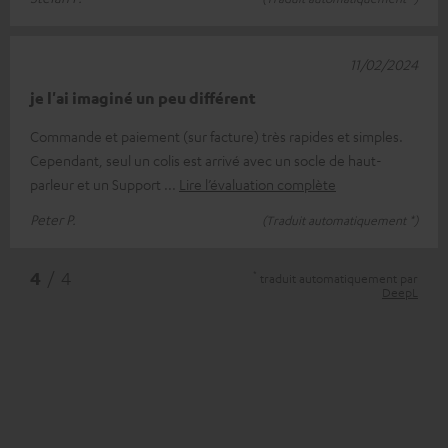
11/02/2024
je l'ai imaginé un peu différent
Commande et paiement (sur facture) très rapides et simples.
Cependant, seul un colis est arrivé avec un socle de haut-
parleur et un Support
Lire l’évaluation complète
Peter P.
(Traduit automatiquement *)
*
4
/ 4
traduit automatiquement par
DeepL