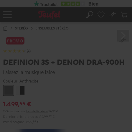
ERS LE
ONTENU
No
Sau
Page
Rechercher
Produi
d’accueil
du
STÉRÉO
ENSEMBLES STÉRÉO
panier
PROMO
(4)
DEFINION 3S + DENON DRA-900H
Laissez la musique faire
Couleur:
Anthracite
Anthracite
Blanc
/
1.499,
€
99
Noir
TVA incluse
plus
frais de livraison
54,99 €
Dernier prix le plus bas
1.399,
99
€
Prix d'origine
1.899,
99
€