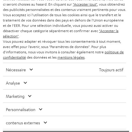
Découvrez nos produits de près et venez au magasin pour
ci seront choisies au hasard. En cliquant sur
"Accepter tout"
, vous obtiendrez
des conseils personnalisés.
des publicités personnalisées et des contenus vraiment pertinents pour vous.
Vous acceptez ici l'utilisation de tous les cookies ainsi que le transfert et le
traitement de vos données dans des pays en dehors de l'Union européenne
et de l'EER. Pour une sélection individuelle, vous pouvez aussi activer ou
désactiver chaque catégorie séparément et confirmer avec
"Accepter la
sélection"
.
Vous pouvez adapter et révoquer tous les consentements à tout moment,
JUSQU'À -
avec effet pour l’avenir, sous "Paramètres de données". Pour plus
45 €
d'informations, nous vous invitons à consulter également notre
politique de
confidentialité
des données et les
mentions légales
.
Nécessaire
Toujours actif
I
Choisissez votre bon d'achat !
Inscrivez-vous à la newsletter et recevez jusqu'à
n
Analyse
45 € de remise.
s
Marketing
c
S'ABO
EMAIL
r
Personnalisation
WIDGET
i
contenus externes
v