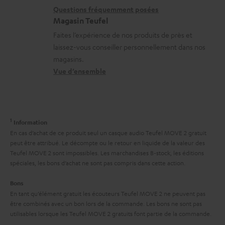
s
i
l
r
Questions fréquemment posées
Magasin Teufel
o
s
e
Faites l’expérience de nos produits de près et
n
c
l
laissez-vous conseiller personnellement dans nos
s
o
a
magasins.
r
n
t
Vue d’ensemble
e
t
i
l
a
v
a
c
e
1
Information
t
t
s
En cas d’achat de ce produit seul un casque audio Teufel MOVE 2 gratuit
i
peut être attribué. Le décompte ou le retour en liquide de la valeur des
à
Teufel MOVE 2 sont impossibles. Les marchandises B-stock, les éditions
v
l
spéciales, les bons d’achat ne sont pas compris dans cette action.
e
’
Bons
s
e
En tant qu’élément gratuit les écouteurs Teufel MOVE 2 ne peuvent pas
à
être combinés avec un bon lors de la commande. Les bons ne sont pas
x
utilisables lorsque les Teufel MOVE 2 gratuits font partie de la commande.
l
p