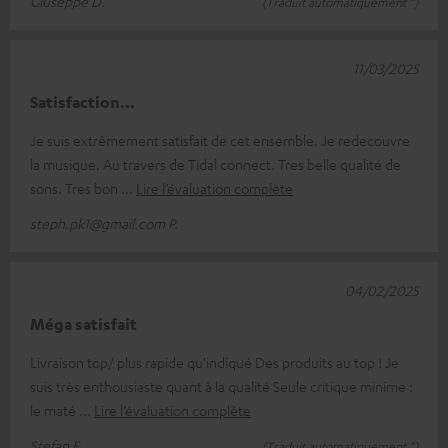
Giuseppe D.
(Traduit automatiquement *)
11/03/2025
Satisfaction...
Je suis extrêmement satisfait de cet ensemble. Je redecouvre
la musique. Au travers de Tidal connect. Tres belle qualité de
sons. Tres bon
Lire l’évaluation complète
steph.pk1@gmail.com P.
04/02/2025
Méga satisfait
Livraison top/ plus rapide qu'indiqué Des produits au top ! Je
suis très enthousiaste quant à la qualité Seule critique minime :
le maté
Lire l’évaluation complète
Stefan F.
(Traduit automatiquement *)