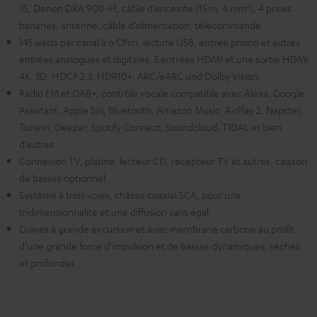
3S, Denon DRA 900-H, câble d’enceinte (15 m, 4 mm²), 4 prises
bananes, antenne, câble d’alimentation, télécommande
145 watts par canal à 6 Ohm, lecture USB, entrée phono et autres
entrées analogues et digitales, 5 entrées HDMI et une sortie HDMI
4K, 3D, HDCP 2.3, HDR10+, ARC/eARC und Dolby Vision
Radio FM et DAB+, contrôle vocale compatible avec Alexa, Google
Assistant, Apple Siri, Bluetooth, Amazon Music, AirPlay 2, Napster,
TuneIn, Deezer, Spotify Connect, Soundcloud, TIDAL et bien
d’autres
Connexion TV, platine, lecteur CD, récepteur TV et autres, caisson
de basses optionnel
Système à trois voies, châssis coaxial SCA, pour une
tridimensionnalité et une diffusion sans égal
Graves à grande excursion et avec membrane carbone au profit
d’une grande force d’impulsion et de basses dynamiques, sèches
et profondes