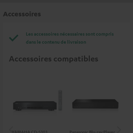
Accessoires
Les accessoires nécessaires sont compris
dans le contenu de livraison
Accessoires compatibles
YAMAHA CD-S303
Panasonic Blu-ray Player
Câ