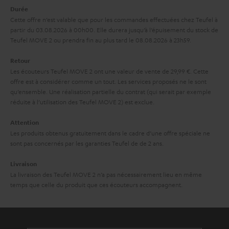
a
Durée
é
Cette offre n’est valable que pour les commandes effectuées chez Teufel à
g
d
partir du 03.08.2026 à 00h00. Elle durera jusqu’à l’épuisement du stock de
a
Teufel MOVE 2 ou prendra fin au plus tard le 08.08.2026 à 23h59.
i
r
t
Retour
a
i
Les écouteurs Teufel MOVE 2 ont une valeur de vente de 29,99 €. Cette
offre est à considérer comme un tout. Les services proposés ne le sont
n
o
qu’ensemble. Une réalisation partielle du contrat (qui serait par exemple
t
n
réduite à l’utilisation des Teufel MOVE 2) est exclue.
i
Attention
e
Les produits obtenus gratuitement dans le cadre d’une offre spéciale ne
sont pas concernés par les garanties Teufel de de 2 ans.
Livraison
La livraison des Teufel MOVE 2 n’a pas nécessairement lieu en même
temps que celle du produit que ces écouteurs accompagnent.