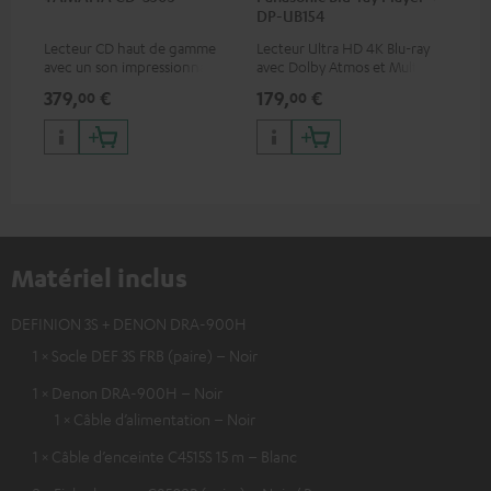
DP-UB154
av
Lecteur CD haut de gamme
Lecteur Ultra HD 4K Blu-ray
Câb
avec un son impressionnant
avec Dolby Atmos et Multi
pre
et une finition de qualité
HDR, inclus HDR10+ pour une
for
379,
€
179,
€
16
00
00
qualité d’image incroyable et
50/
des couleurs contrastées
Matériel inclus
DEFINION 3S + DENON DRA-900H
1 × Socle DEF 3S FRB (paire) – Noir
1 × Denon DRA-900H – Noir
1 × Câble d’alimentation – Noir
1 × Câble d’enceinte C4515S 15 m – Blanc