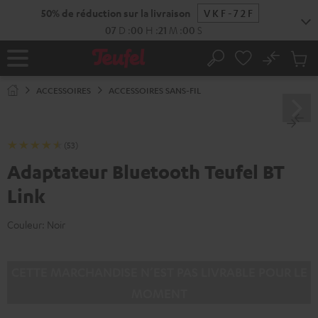
ERS LE
50% de réduction sur la livraison
VKF-72F
ONTENU
07
D
:
00
H
:
21
M
:
00
S
No
Sau
Page
Rechercher
Produi
d’accueil
du
ACCESSOIRES
ACCESSOIRES SANS-FIL
panier
(53)
Adaptateur Bluetooth Teufel BT
Link
Couleur:
Noir
CETTE MARCHANDISE N’EST PAS LIVRABLE POUR LE
MOMENT