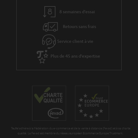
v
e
8 semaines d'essai
s
Retours sans frais
à
l
Service client à vie
a
g
Plus de 45 ans d'expertise
a
r
a
n
t
i
e
Teufel adhère à la Fédération du e-commerce et de la vente à distance (Fevad) et à sa charte
qualité. La Fevad est membre du réseau européen Ecommerce Europe Trustmark.