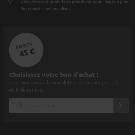
Découvrez nos produits de près et venez au magasin pour
des conseils personnalisés.
JUSQU'À -
45 €
I
Choisissez votre bon d'achat !
Inscrivez-vous à la newsletter et recevez jusqu'à
n
45 € de remise.
s
c
S'ABO
EMAIL
r
WIDGET
i
v