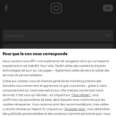
e
z
-
v
o
Catégories
u
HOME CINEMA
s
Société
Pour que le son vous corresponde
à
SYSTEMES COMPLETS HOME CINEMA
Nous voulons vous offrir une expérience de navigation sûre qui correspond
SUPPORT
l
Boutiques en ligne Teufel
exactement à vos intérêts. Pour cela, Teufel utilise des cookies et d'autres
BARRES DE SON
technologies de suivi sur ces pages – également celles de tiers et utilise des
a
CARRIÈRE
services de personnalisation.
ALLEMAGNE
n
Grâce aux cookies, nous et d'autres partenaires marketing traitons des
STEREO
PRESSE
données vous concernant et apprenons ce que vous aimez - grâce à votre
e
AUTRICHE
comportement sur notre site web et aux informations concernant votre
SMART HOME
w
terminal. C'est vous qui décidez : en cliquant sur
"Tout refuser"
, vous
B2B
confirmez nos paramètres de base, dans lesquels nous n'activons que les
s
SUISSE
cookies nécessaires. Vous recevrez ainsi des recommandations, mais celles-
BLUETOOTH
BLOG
ci seront choisies au hasard. En cliquant sur
"Accepter tout"
, vous obtiendrez
l
des publicités personnalisées et des contenus vraiment pertinents pour vous.
CASQUES AUDIO