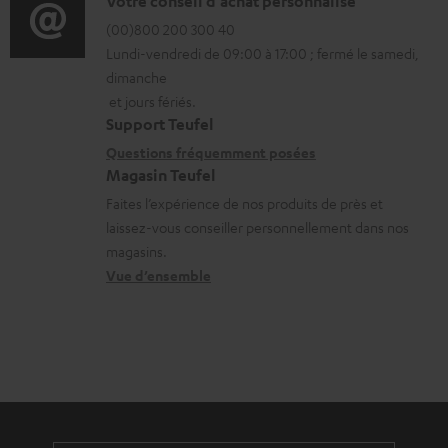
o
D
Votre conseil d'achat personnalisé
t
r
é
(00)800 200 300 40
é
Lundi-vendredi de 09:00 à 17:00 ; fermé le samedi,
m
t
dimanche
l
a
a
et jours fériés.
é
t
i
Support Teufel
c
i
l
Questions fréquemment posées
h
Magasin Teufel
o
s
a
Faites l’expérience de nos produits de près et
n
c
laissez-vous conseiller personnellement dans nos
r
s
o
magasins.
g
r
n
Vue d’ensemble
e
e
t
a
l
a
b
a
c
l
t
t
e
i
s