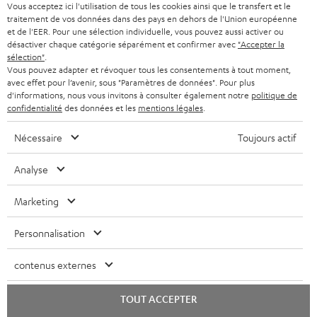
e
Vous acceptez ici l'utilisation de tous les cookies ainsi que le transfert et le
PAYS-BAS
NEWSLETTER
traitement de vos données dans des pays en dehors de l'Union européenne
t
CASQUES BLUETOOTH AUDIO
et de l'EER. Pour une sélection individuelle, vous pouvez aussi activer ou
MAGASINS
désactiver chaque catégorie séparément et confirmer avec
"Accepter la
BELGIQUE
t
sélection"
.
SYSTEMES COMPLETS
e
AVANTAGES D’ACHAT
Vous pouvez adapter et révoquer tous les consentements à tout moment,
avec effet pour l’avenir, sous "Paramètres de données". Pour plus
FRANCE
r
ENCEINTES
d'informations, nous vous invitons à consulter également notre
politique de
L’HISTOIRE DE TEUFEL
confidentialité
des données et les
mentions légales
.
POLOGNE
ULTIMA
MANAGEMENT
Nécessaire
Toujours actif
ÉCOUTEURS INTRA-AURICULAIRES
ESPAGNE
DEVELOPPEMENT DURABLE
Analyse
Sous réserve de modifications techniques, de fautes de frappe et d’autres
FANSHOP
VALEURS
erreurs. Les accessoires figurant sur l’image ne font pas partie du contenu de
Marketing
ITALIE
livraison. D’éventuels frais d’élimination des batteries sont inclus dans le prix.
NOUVEAUTÉS
ACCESSIBILITÉ
Personnalisation
USA
©2026 Lautsprecher Teufel GmbH - Tous droits réservés.
contenus externes
Mentions légales
CGV
Politique de confidentialité
AUTRES PAYS
Paramètres de confidentialité
EU Data Act
renoncer au contrat ici
TOUT ACCEPTER