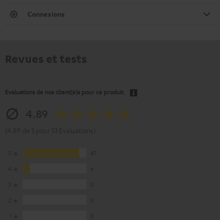
Connexions
Revues et tests
Evaluations de nos client(e)s pour ce produit.
4.89
(4.89 de 5 pour 53 Evaluations)
5
47
4
6
3
0
2
0
1
0