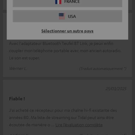
FRANCE
Marcus M.
(Traduit automatiquement *)
USA
28/03/2025
Sélectionner un autre pays
Bluetooth im Auto
Avec l'adaptateur Bluetooth Teufel BT Link, je peux enfin
coupler mon téléphone portable avec mon ancien autoradio.
Le son est super.
Werner L.
(Traduit automatiquement *)
25/03/2025
Fiable !
J'ai acheté ce récepteur pour ma chaîne hi-fi existante des
années 80. Ma liste de streaming sur Tidal peut ainsi être
écoutée de manière o
Lire l’évaluation complète
Andreas K.