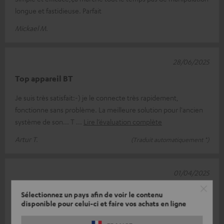
longue et fastidieuse. Parfait
Mickael M.
28/06/2025
Top appareil BT
Je suis très satisfait:-) je le connecte très rapidement,
fonctionne sans problème. La meilleure solution pour l'ancien
système de son... T
Lire l’évaluation complète
Artur T.
(Traduit automatiquement *)
01/04/2025
Je ne peux que le recommander
Sélectionnez un pays afin de voir le contenu
disponible pour celui-ci et faire vos achats en ligne
Facile à connecter , transmission parfaite et super son...