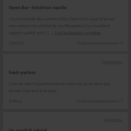
Open Ear - intuition rapide
J'ai commandé deux paires d'Airy Open d'un coup et je suis
moi-même très satisfait de ces Récepteurs (un excellent
rapport qualité-prix). L
Lire l’évaluation complète
Ulrich H.
(Traduit automatiquement *)
28/07/2026
haut-parleur
Comme cela n'a pas fonctionné chez moi, je ne peux pas
donner mon avis à ce sujet.
britta p.
(Traduit automatiquement *)
15/07/2026
Un produit génial