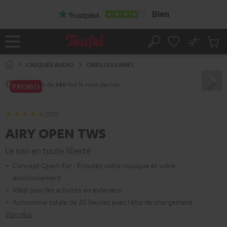
ERS LE
ONTENU
No
Sau
Page
Rechercher
Produi
d’accueil
du
CASQUES AUDIO
OREILLES LIBRES
panier
Vendu plus de
fois le mois dernier.
240
PROMO
(172)
AIRY OPEN TWS
Le son en toute liberté
Concept Open-Ear : Écoutez votre musique et votre
environnement
Idéal pour les activités en extérieur
Autonomie totale de 20 heures avec l'étui de chargement
Voir plus