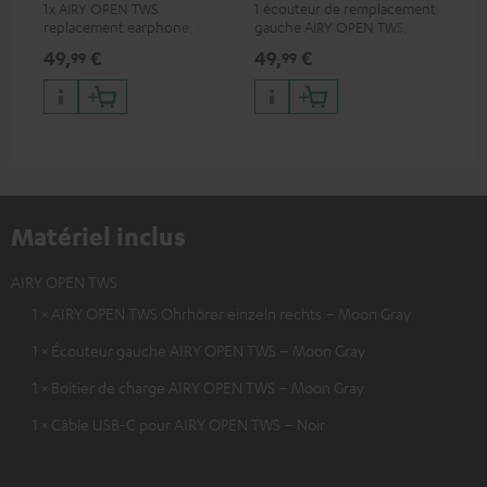
1x AIRY OPEN TWS
1 écouteur de remplacement
Boî
replacement earphone, right
gauche AIRY OPEN TWS,
rem
vendu à l'unité.
OP
49,
€
49,
€
49
99
99
Matériel inclus
AIRY OPEN TWS
1 × AIRY OPEN TWS Ohrhörer einzeln rechts – Moon Gray
1 × Écouteur gauche AIRY OPEN TWS – Moon Gray
1 × Boitier de charge AIRY OPEN TWS – Moon Gray
1 × Câble USB-C pour AIRY OPEN TWS – Noir