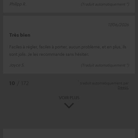
Philipp R.
(Traduit automatiquement *)
17/06/2026
Très bien
Faciles à régler, faciles à porter, aucun problème, et en plus, ils
sont jolis. Je les recommande sans hésiter.
Joyce S.
(Traduit automatiquement *)
*
10
/ 172
traduit automatiquement par
DeepL
VOIR PLUS