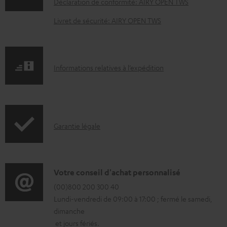
Déclaration de conformité: AIRY OPEN TWS
u
Livret de sécurité: AIRY OPEN TWS
m
e
n
I
Informations relatives à l’expédition
t
n
s
f
t
o
é
I
Garantie légale
r
l
n
m
é
f
a
c
o
D
Votre conseil d'achat personnalisé
t
h
r
é
(00)800 200 300 40
i
a
Lundi-vendredi de 09:00 à 17:00 ; fermé le samedi,
m
t
o
r
dimanche
a
a
n
g
et jours fériés.