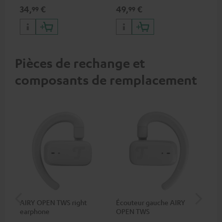
type C & recharge sans-fil
compatible avec tous les
d'
34,
€
49,
€
74
99
99
jusqu’à 10 watts
casques ou systèmes complets
App
Bluetooth et barres de son
con
Teufel
Pièces de rechange et
composants de remplacement
AIRY OPEN TWS right
Écouteur gauche AIRY
Boi
earphone
OPEN TWS
OP