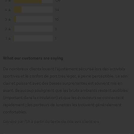
4
34
3
10
2
3
1
1
What our customers are saying
De nombreux clients louent l'ajustement sécurisé lors des activités
sportives et le confort de port très léger, à peine perceptible. Le son
clair et puissant avec des basses surprenantes est souvent mis en
avant. Beaucoup soulignent que les bruits ambiants restent audibles
(important dans la circulation) et que les écouteurs se connectent
rapidement ; les porteurs de lunettes les trouvent généralement
confortables.
Généré par l’IA à partir du texte de nos avis client·e·s