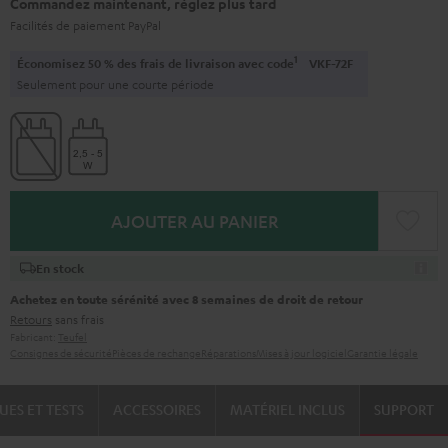
Commandez maintenant, réglez plus tard
Facilités de paiement PayPal
1
Économisez 50 % des frais de livraison avec code
VKF-72F
Seulement pour une courte période
AJOUTER AU PANIER
En stock
Achetez en toute sérénité avec 8 semaines de droit de retour
Retours
sans frais
Fabricant:
Teufel
Consignes de sécurité
Pièces de rechange
Réparations
Mises à jour logiciel
Garantie légale
UES ET TESTS
ACCESSOIRES
MATÉRIEL INCLUS
SUPPORT