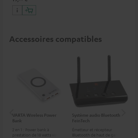
portables, ainsi que pour
iPhones Apple, smartphones
Android, tablettes et
appareils avec port USB-C
Accessoires compatibles
VARTA Wireless Power
Système audio Bluetooth
Fe
Bank
FeinTech
Ext
2 en 1 : Power bank à
Émetteur et récepteur
Per
prestation de 18 watts via USB
Bluetooth de haut de gamme,
tél