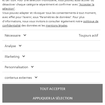
et de l'EER. Pour une sélection individuelle, vous pouvez aussi activer ou
l
p
désactiver chaque catégorie séparément et confirmer avec
"Accepter la
sélection"
.
a
é
8 semaines d'essai
Vous pouvez adapter et révoquer tous les consentements à tout moment,
g
avec effet pour l’avenir, sous "Paramètres de données". Pour plus
d
d'informations, nous vous invitons à consulter également notre
politique de
Retours sans frais
a
i
confidentialité
des données et les
mentions légales
.
r
t
Service client à vie
Nécessaire
Toujours actif
a
i
n
Plus de 45 ans d'expertise
o
Analyse
t
n
Marketing
i
e
Personnalisation
contenus externes
TOUT ACCEPTER
Lancer
APPLIQUER LA SÉLECTION
le
Teufel adhère à la Fédération du e-commerce et de la vente à distance (Fevad) et à sa charte
chat
qualité. La Fevad est membre du réseau européen Ecommerce Europe Trustmark.