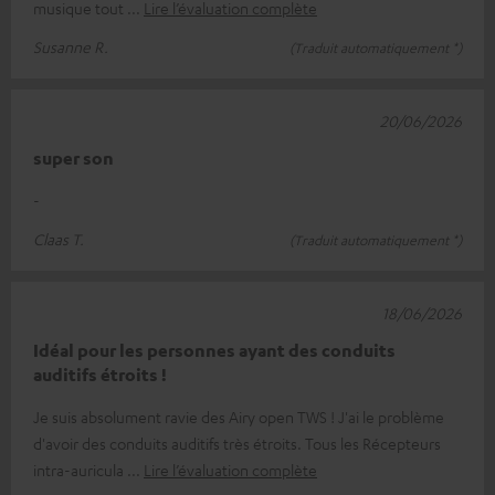
musique tout
Lire l’évaluation complète
Susanne R.
(Traduit automatiquement *)
20/06/2026
super son
-
Claas T.
(Traduit automatiquement *)
18/06/2026
Idéal pour les personnes ayant des conduits
auditifs étroits !
Je suis absolument ravie des Airy open TWS ! J'ai le problème
d'avoir des conduits auditifs très étroits. Tous les Récepteurs
intra-auricula
Lire l’évaluation complète