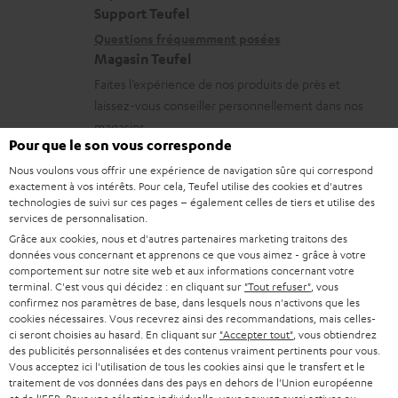
t
i
s
Support Teufel
e
i
l
r
Questions fréquemment posées
a
Magasin Teufel
o
s
e
b
Faites l’expérience de nos produits de près et
n
c
l
l
laissez-vous conseiller personnellement dans nos
s
o
a
e
magasins.
r
n
Pour que le son vous corresponde
t
Vue d’ensemble
s
e
t
Nous voulons vous offrir une expérience de navigation sûre qui correspond
i
exactement à vos intérêts. Pour cela, Teufel utilise des cookies et d'autres
l
a
v
technologies de suivi sur ces pages – également celles de tiers et utilise des
services de personnalisation.
a
c
e
1
Grâce aux cookies, nous et d'autres partenaires marketing traitons des
Valable jusqu’au 15.08.2026 à 23 heures 59 minutes.
Le bon est également
t
t
s
données vous concernant et apprenons ce que vous aimez - grâce à votre
inutilisable sur un achat déjà réalisé. Un paiement en espèces est
comportement sur notre site web et aux informations concernant votre
i
impossible. Le bon est réservé aux clients privés et ne peut pas être
à
terminal. C'est vous qui décidez : en cliquant sur
"Tout refuser"
, vous
combiné à d’autres réductions ou remises de notre part. La revente d’un
v
confirmez nos paramètres de base, dans lesquels nous n'activons que les
l
bon d’achat n’est pas autorisée et implique l’invalidation de celui-ci. Les
cookies nécessaires. Vous recevrez ainsi des recommandations, mais celles-
e
conditions d’utilisation exactes sont disponibles dans nos
CGV
.
’
ci seront choisies au hasard. En cliquant sur
"Accepter tout"
, vous obtiendrez
des publicités personnalisées et des contenus vraiment pertinents pour vous.
s
e
Vous acceptez ici l'utilisation de tous les cookies ainsi que le transfert et le
à
traitement de vos données dans des pays en dehors de l'Union européenne
x