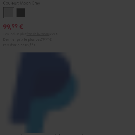
Couleur:
Moon Gray
Moon
Night
Gray
Black
99,
€
99
TVA incluse
plus
frais de livraison
5,99 €
Dernier prix le plus bas
79,
99
€
Prix d'origine
119,
99
€