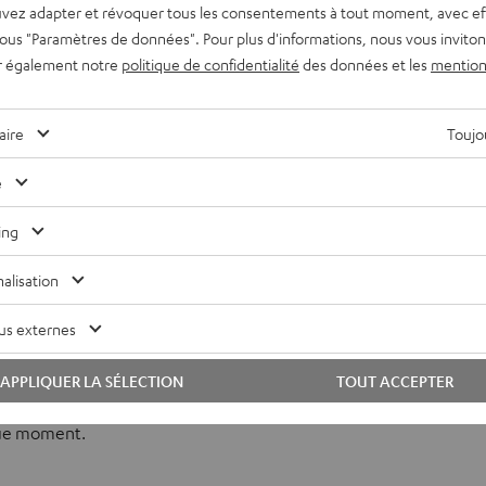
vez adapter et révoquer tous les consentements à tout moment, avec ef
 sous "Paramètres de données". Pour plus d'informations, nous vous inviton
r également notre
politique de confidentialité
des données et les
mention
Le son selon vos envies
aire
Toujou
Un bon son pour tous : les AIRY TWS vous vont comme un gant,
e
essayez-les !
ing
alisation
us externes
 son déjà excellent des AIRY True Wireless. Grâce à des haut-
er de manière décisive la performance des basses et la
APPLIQUER LA SÉLECTION
TOUT ACCEPTER
 avec un large panorama stéréo, presque aussi bien que les
aque moment.