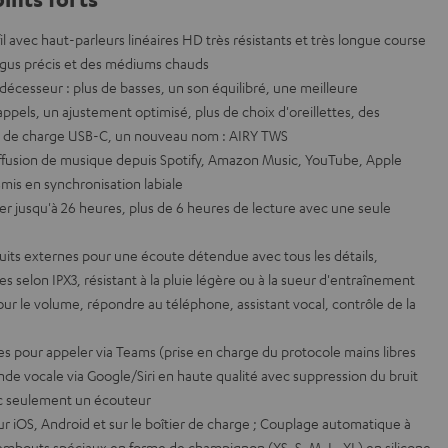
fil avec haut-parleurs linéaires HD très résistants et très longue course
igus précis et des médiums chauds
écesseur : plus de basses, un son équilibré, une meilleure
es appels, un ajustement optimisé, plus de choix d'oreillettes, des
er de charge USB-C, un nouveau nom : AIRY TWS
iffusion de musique depuis Spotify, Amazon Music, YouTube, Apple
smis en synchronisation labiale
ier jusqu'à 26 heures, plus de 6 heures de lecture avec une seule
uits externes pour une écoute détendue avec tous les détails,
s selon IPX3, résistant à la pluie légère ou à la sueur d'entraînement
our le volume, répondre au téléphone, assistant vocal, contrôle de la
es pour appeler via Teams (prise en charge du protocole mains libres
e vocale via Google/Siri en haute qualité avec suppression du bruit
vec seulement un écouteur
 sur iOS, Android et sur le boîtier de charge ; Couplage automatique à
 embouts spéciaux en forme de champignon (XS, S, M, L, XL) en silicone