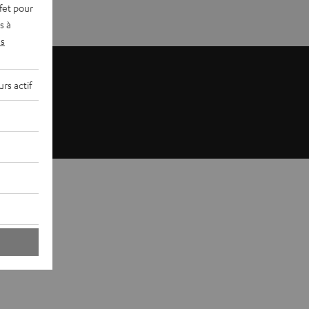
fet pour
s à
s
rs actif