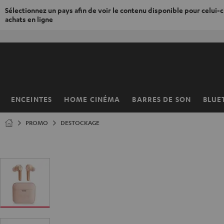
Sélectionnez un pays afin de voir le contenu disponible pour celui-ci
achats en ligne
ERS LE
ONTENU
ENCEINTES
HOME CINÉMA
BARRES DE SON
BLUE
Page
d’accueil
PROMO
DESTOCKAGE