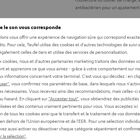
antibactérien pour un ajustement
e le son vous corresponde
lons vous offrir une expérience de navigation sûre qui correspond exact
êts. Pour cela, Teufel utilise des cookies et d'autres technologies de suivi 
galement celles de tiers et utilise des services de personnalisation.
x cookies, nous et d'autres partenaires marketing traitons des données v
nt et apprenons ce que vous aimez - grâce à votre comportement sur not
x informations concernant votre terminal. C'est vous qui décidez : en cli
user"
, vous confirmez nos paramètres de base, dans lesquels nous n'acti
es nécessaires. Vous recevrez ainsi des recommandations, mais celles-ci 
au hasard. En cliquant sur
"Accepter tout"
, vous obtiendrez des publicités
lisées et des contenus vraiment pertinents pour vous. Vous acceptez ici
tion de tous les cookies ainsi que le transfert et le traitement de vos donné
en dehors de l'Union européenne et de l'EER. Pour une sélection individu
vez aussi activer ou désactiver chaque catégorie séparément et confirme
 la sélection"
.