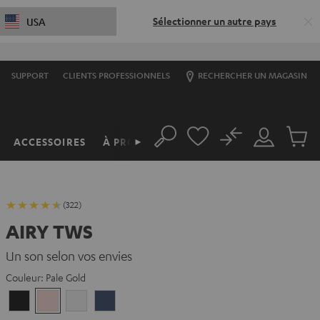
Sélectionner un autre pays
USA
SUPPORT
CLIENTS PROFESSIONNELS
RECHERCHER UN MAGASIN
No
ACCESSOIRES
À PROPOS
►
Rechercher
Mon
Produit
compte
du
panier
(322)
AIRY TWS
Un son selon vos envies
Couleur:
Pale Gold
Night
Pale
Silver
Steel
Black
Gold
White
Blue