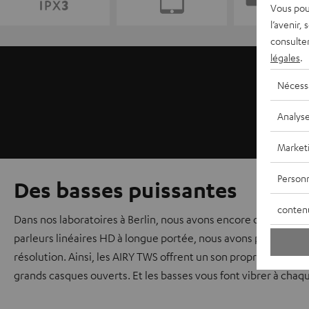
Vous pou
l’avenir,
consulte
légales
.
Nécess
Analys
Market
Personn
Des basses puissantes
conten
Dans nos laboratoires à Berlin, nous avons encore optimisé le
parleurs linéaires HD à longue portée, nous avons pu amélior
résolution. Ainsi, les AIRY TWS offrent un son propre et clair
grands casques ouverts. Et les basses vous font vibrer à ch