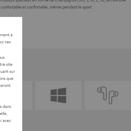
 confortable et confortable, même pendant le sport
ement à
sur ces
ous
re site
quant sur
vons que
seront
es dans
elle,
r avec