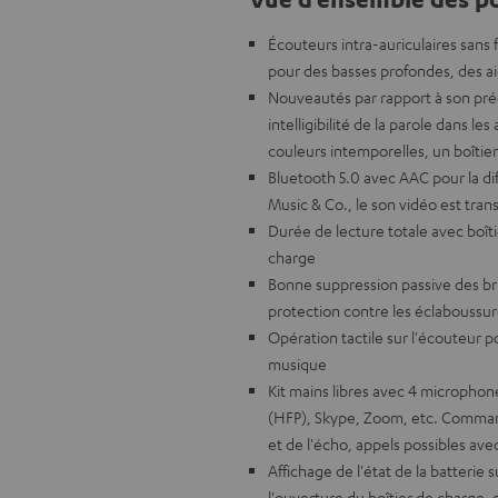
Écouteurs intra-auriculaires sans 
pour des basses profondes, des a
Nouveautés par rapport à son préd
intelligibilité de la parole dans l
couleurs intemporelles, un boîti
Bluetooth 5.0 avec AAC pour la d
Music & Co., le son vidéo est tran
Durée de lecture totale avec boît
charge
Bonne suppression passive des br
protection contre les éclaboussure
Opération tactile sur l'écouteur p
musique
Kit mains libres avec 4 microphon
(HFP), Skype, Zoom, etc. Command
et de l'écho, appels possibles a
Affichage de l'état de la batterie
l'ouverture du boîtier de charge,