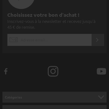
I
Choisissez votre bon d'achat !
Inscrivez-vous à la newsletter et recevez jusqu'à
n
45 € de remise.
s
c
S'ABO
EMAIL
r
WIDGET
i
v
e
z
-
v
o
Catégories
u
HOME CINEMA