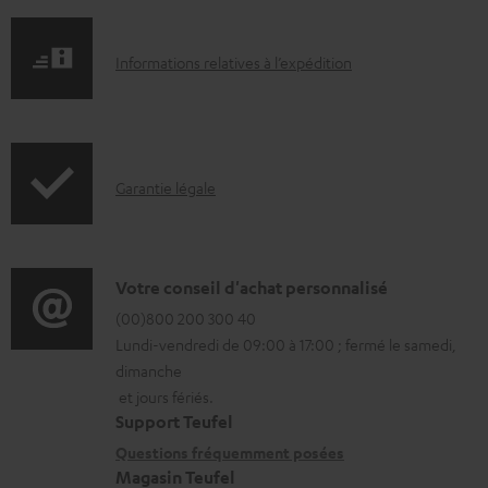
u
m
I
Informations relatives à l’expédition
e
n
n
f
t
o
s
I
Garantie légale
r
t
n
m
é
f
a
l
o
D
Votre conseil d'achat personnalisé
t
é
r
é
(00)800 200 300 40
i
c
Lundi-vendredi de 09:00 à 17:00 ; fermé le samedi,
m
t
o
dimanche
h
a
a
n
et jours fériés.
a
t
i
s
Support Teufel
r
i
l
r
Questions fréquemment posées
g
Magasin Teufel
o
s