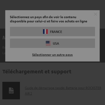
Sélectionnez un pays afin de voir le contenu
disponible pour celui-ci et faire vos achats en ligne
FRANCE
Matériel inclus
USA
Batterie pour ROCKSTER AIR 2
La ROCKSTER AIR 2 n'est pas incluse
Sélectionner un autre pays
Téléchargement et support
D
Guide de démarrage rapide: Batterie pour ROCKSTER
AIR 2
o
c