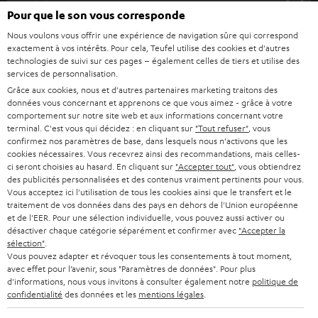
s
Société
Pour que le son vous corresponde
à
SYSTEMES COMPLETS HOME CINEMA
Nous voulons vous offrir une expérience de navigation sûre qui correspond
SUPPORT
l
Boutiques en ligne Teufel
exactement à vos intérêts. Pour cela, Teufel utilise des cookies et d'autres
BARRES DE SON
technologies de suivi sur ces pages – également celles de tiers et utilise des
a
CARRIÈRE
services de personnalisation.
ALLEMAGNE
n
Grâce aux cookies, nous et d'autres partenaires marketing traitons des
STEREO
PRESSE
données vous concernant et apprenons ce que vous aimez - grâce à votre
e
AUTRICHE
comportement sur notre site web et aux informations concernant votre
SMART HOME
w
terminal. C'est vous qui décidez : en cliquant sur
"Tout refuser"
, vous
B2B
confirmez nos paramètres de base, dans lesquels nous n'activons que les
s
cookies nécessaires. Vous recevrez ainsi des recommandations, mais celles-
SUISSE
BLUETOOTH
BLOG
ci seront choisies au hasard. En cliquant sur
"Accepter tout"
, vous obtiendrez
l
des publicités personnalisées et des contenus vraiment pertinents pour vous.
CASQUES AUDIO
e
Vous acceptez ici l'utilisation de tous les cookies ainsi que le transfert et le
PAYS-BAS
NEWSLETTER
traitement de vos données dans des pays en dehors de l'Union européenne
t
CASQUES BLUETOOTH AUDIO
et de l'EER. Pour une sélection individuelle, vous pouvez aussi activer ou
MAGASINS
désactiver chaque catégorie séparément et confirmer avec
"Accepter la
BELGIQUE
t
sélection"
.
SYSTEMES COMPLETS
e
AVANTAGES D’ACHAT
Vous pouvez adapter et révoquer tous les consentements à tout moment,
avec effet pour l’avenir, sous "Paramètres de données". Pour plus
FRANCE
r
ENCEINTES
d'informations, nous vous invitons à consulter également notre
politique de
L’HISTOIRE DE TEUFEL
confidentialité
des données et les
mentions légales
.
POLOGNE
ULTIMA
MANAGEMENT