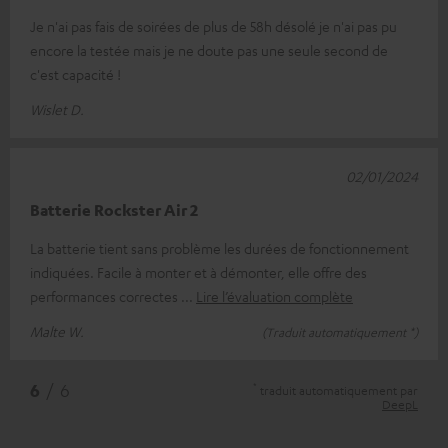
Je n'ai pas fais de soirées de plus de 58h désolé je n'ai pas pu
encore la testée mais je ne doute pas une seule second de
c'est capacité !
Wislet D.
02/01/2024
Batterie Rockster Air 2
La batterie tient sans problème les durées de fonctionnement
indiquées. Facile à monter et à démonter, elle offre des
performances correctes
Lire l’évaluation complète
Malte W.
(Traduit automatiquement *)
*
6
/ 6
traduit automatiquement par
DeepL