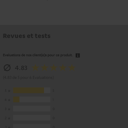
Revues et tests
Evaluations de nos client(e)s pour ce produit.
4.83
(4.83 de 5 pour 6 Evaluations)
5
5
4
1
3
0
2
0
1
0