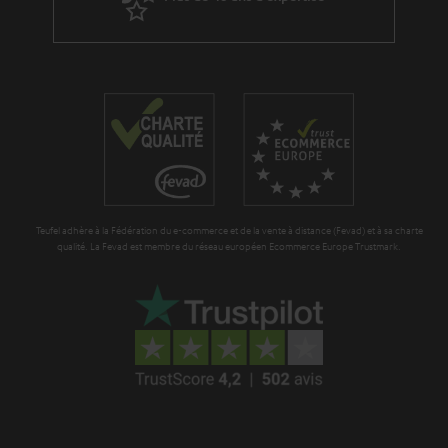
d
a
i
r
t
a
i
n
o
t
n
i
e
Teufel adhère à la Fédération du e-commerce et de la vente à distance (Fevad) et à sa charte
qualité. La Fevad est membre du réseau européen Ecommerce Europe Trustmark.