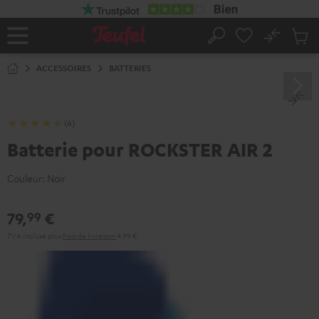
ERS LE
ONTENU
No
Sau
Page
Rechercher
Produi
d’accueil
du
ACCESSOIRES
BATTERIES
panier
(6)
Batterie pour ROCKSTER AIR 2
Couleur:
Noir
79,
€
99
TVA incluse
plus
frais de livraison
4,99 €