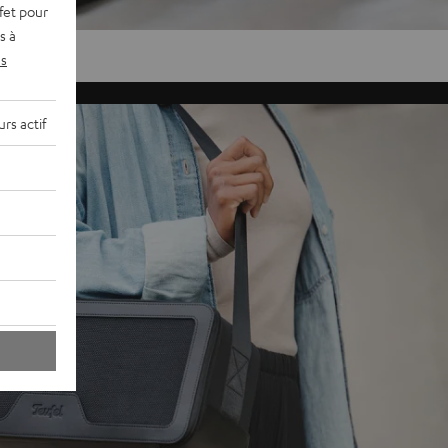
fet pour
s à
s
rs actif