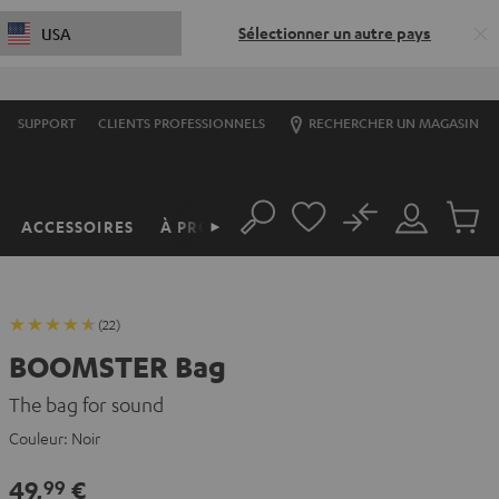
Sélectionner un autre pays
USA
S
SUPPORT
CLIENTS PROFESSIONNELS
RECHERCHER UN MAGASIN
No
ACCESSOIRES
À PROPOS
►
Rechercher
Mon
Produit
compte
du
panier
(22)
BOOMSTER Bag
The bag for sound
Couleur:
Noir
49,
€
99