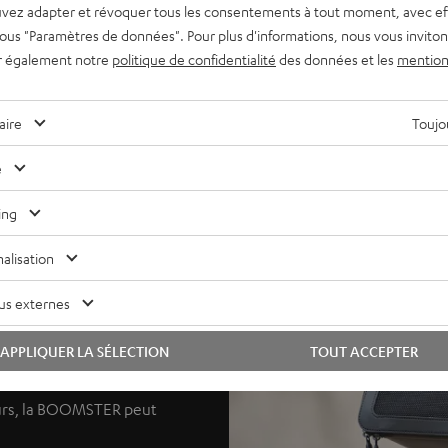
vez adapter et révoquer tous les consentements à tout moment, avec ef
 sous "Paramètres de données". Pour plus d'informations, nous vous inviton
r également notre
politique de confidentialité
des données et les
mention
aire
Toujou
e
ing
alisation
onfort
us externes
APPLIQUER LA SÉLECTION
TOUT ACCEPTER
s pouvez emporter la
Grâce au matériau
urs, la BOOMSTER peut