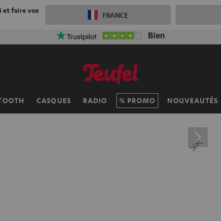
 et faire vos
FRANCE
 réduction sur la livraison
VKF-72F
06
D
:
11
H
:
29
M
:
24
TOOTH
CASQUES
RADIO
PROMO
NOUVEAUTÉS