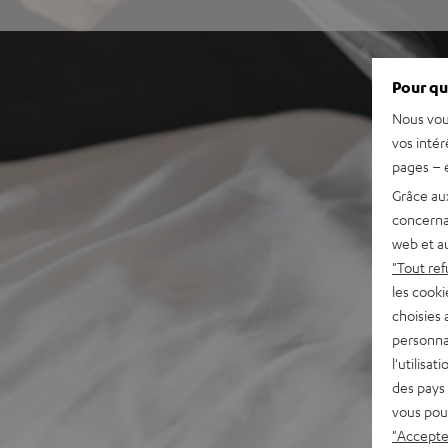
Pour qu
Nous vou
vos intér
pages – é
Grâce au
concerna
web et au
"Tout ref
les cooki
choisies 
personna
l'utilisa
des pays 
vous pou
"Accepter