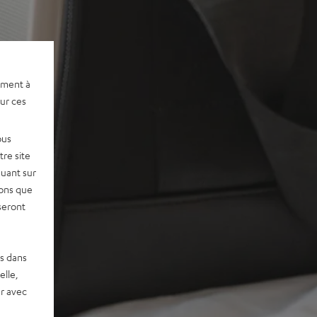
ement à
sur ces
ous
re site
quant sur
vons que
seront
es dans
elle,
r avec