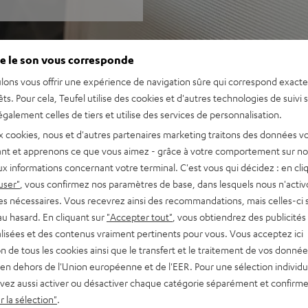
e le son vous corresponde
lons vous offrir une expérience de navigation sûre qui correspond exact
êts. Pour cela, Teufel utilise des cookies et d'autres technologies de suivi 
galement celles de tiers et utilise des services de personnalisation.
x cookies, nous et d'autres partenaires marketing traitons des données v
nt et apprenons ce que vous aimez - grâce à votre comportement sur not
x informations concernant votre terminal. C'est vous qui décidez : en cli
user"
, vous confirmez nos paramètres de base, dans lesquels nous n'acti
es nécessaires. Vous recevrez ainsi des recommandations, mais celles-ci 
au hasard. En cliquant sur
"Accepter tout"
, vous obtiendrez des publicités
lisées et des contenus vraiment pertinents pour vous. Vous acceptez ici
tion de tous les cookies ainsi que le transfert et le traitement de vos donné
en dehors de l'Union européenne et de l'EER. Pour une sélection individu
vez aussi activer ou désactiver chaque catégorie séparément et confirme
 la sélection"
.