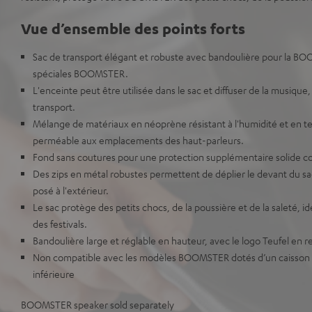
Vue d’ensemble des points forts
Sac de transport élégant et robuste avec bandoulière pour la BO
spéciales BOOMSTER.
L'enceinte peut être utilisée dans le sac et diffuser de la musiqu
transport.
Mélange de matériaux en néoprène résistant à l'humidité et en t
perméable aux emplacements des haut-parleurs.
Fond sans coutures pour une protection supplémentaire solide con
Des zips en métal robustes permettent de déplier le devant du sac
posé à l'extérieur.
Le sac protège des petits chocs, de la poussière et de la saleté, idé
des festivals.
Bandoulière large et réglable en hauteur, avec le logo Teufel en re
Non compatible avec les modèles BOOMSTER dotés d’un caisson de
inférieure
BOOMSTER speaker sold separately