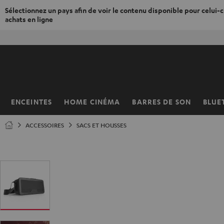
Sélectionnez un pays afin de voir le contenu disponible pour celui-ci
achats en ligne
ERS LE
50% de
ONTENU
ENCEINTES
HOME CINÉMA
BARRES DE SON
BLUE
Page
d’accueil
ACCESSOIRES
SACS ET HOUSSES