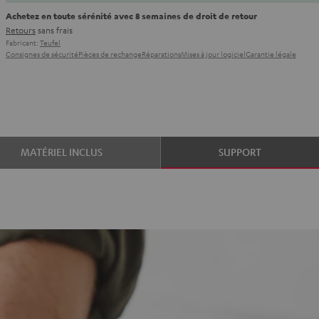
Achetez en toute sérénité avec 8 semaines de droit de retour
Retours
sans frais
Fabricant:
Teufel
Consignes de sécurité
Pièces de rechange
Réparations
Mises à jour logiciel
Garantie légale
MATÉRIEL INCLUS
SUPPORT