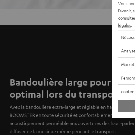
Vous pou
l’avenir,
consulte
légales
.
Nécess
Analys
Market
Personn
Bandoulière large pour un c
optimal lors du transport.
conten
Avec la bandoulière extra-large et réglable en hauteur, vou
BOOMSTER en toute sécurité et confortablement partout. 
acoustiquement perméable aux ouvertures des haut-parle
diffuser de la musique même pendant le transport.