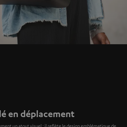
lé en déplacement
nt un atout visuel : il reflète le design emblématique de