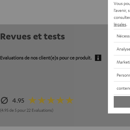
Vous pou
l’avenir,
consulte
légales
.
Revues et tests
Nécess
Analys
Evaluations de nos client(e)s pour ce produit.
Market
Personn
conten
4.95
(4.95 de 5 pour 22 Evaluations)