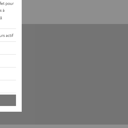
fet pour
s à
s
rs actif