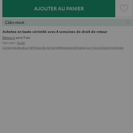
AJOUTER AU PANIER
En stock
Achetez en toute sérénité avec 8 semaines de droit de retour
Retours
sans frais
Fabricant:
Teufel
Consignes de sécurité
Pièces de rechange
Réparations
Mises à jour logiciel
Garantie légale