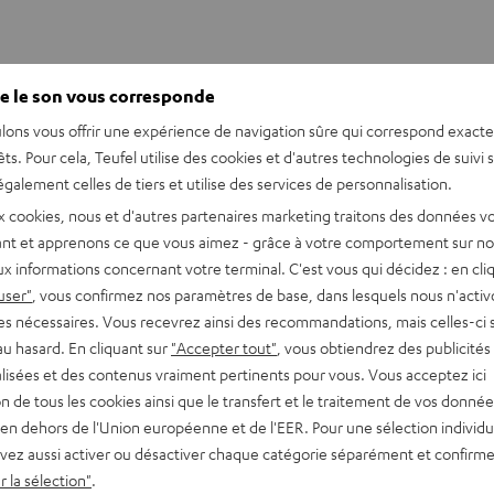
e le son vous corresponde
lons vous offrir une expérience de navigation sûre qui correspond exact
êts. Pour cela, Teufel utilise des cookies et d'autres technologies de suivi 
clairé pour casque audio
galement celles de tiers et utilise des services de personnalisation.
x cookies, nous et d'autres partenaires marketing traitons des données v
nt et apprenons ce que vous aimez - grâce à votre comportement sur not
x informations concernant votre terminal. C'est vous qui décidez : en cli
user"
, vous confirmez nos paramètres de base, dans lesquels nous n'acti
es nécessaires. Vous recevrez ainsi des recommandations, mais celles-ci 
au hasard. En cliquant sur
"Accepter tout"
, vous obtiendrez des publicités
lisées et des contenus vraiment pertinents pour vous. Vous acceptez ici
tion de tous les cookies ainsi que le transfert et le traitement de vos donné
en dehors de l'Union européenne et de l'EER. Pour une sélection individu
vez aussi activer ou désactiver chaque catégorie séparément et confirme
 la sélection"
.