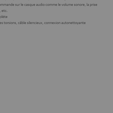
ommande sur le casque audio comme le volume sonore, la prise
, etc.
plète
les torsions, câble silencieux, connexion autonettoyante