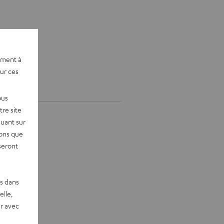
ement à
sur ces
ous
re site
quant sur
vons que
seront
es dans
elle,
r avec