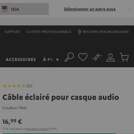
Sélectionner un autre pays
USA
SUPPORT
CLIENTS PROFESSIONNELS
RECHERCHER UN MAGASIN
No
ACCESSOIRES
À PROPOS
►
Rechercher
Mon
Produit
compte
du
panier
(22)
Câble éclairé pour casque audio
Couleur:
Noir
16,
€
99
TVA incluse
plus
frais de livraison
4,99 €