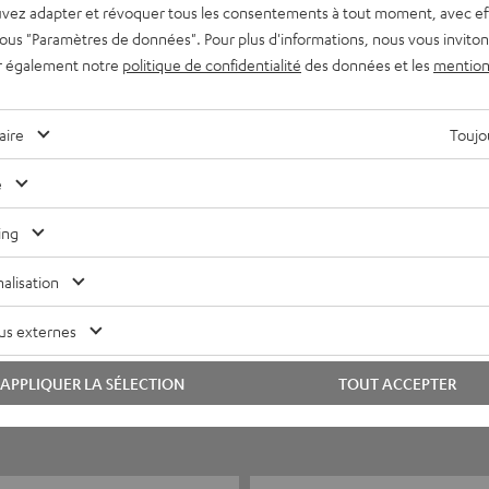
vez adapter et révoquer tous les consentements à tout moment, avec ef
 sous "Paramètres de données". Pour plus d'informations, nous vous inviton
r également notre
politique de confidentialité
des données et les
mention
aire
Toujou
e
ing
5
21
alisation
4
1
us externes
3
0
2
0
APPLIQUER LA SÉLECTION
TOUT ACCEPTER
1
0