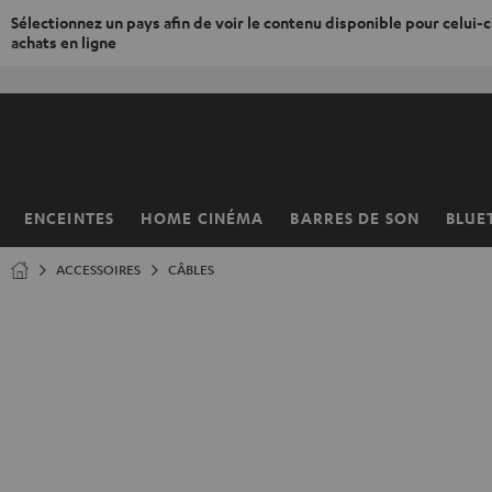
Sélectionnez un pays afin de voir le contenu disponible pour celui-ci
achats en ligne
ERS LE
ONTENU
ENCEINTES
HOME CINÉMA
BARRES DE SON
BLUE
Page
d’accueil
ACCESSOIRES
CÂBLES