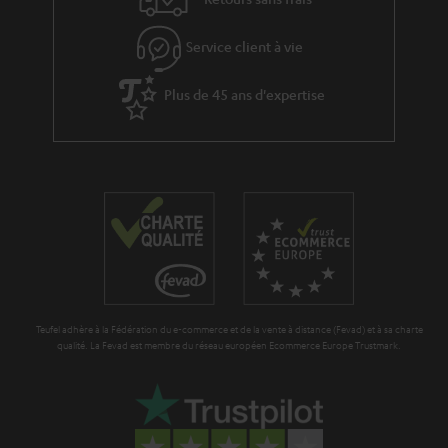
e
’
s
Service client à vie
e
à
x
Plus de 45 ans d'expertise
l
p
a
é
g
d
a
i
r
t
a
i
n
o
t
n
Teufel adhère à la Fédération du e-commerce et de la vente à distance (Fevad) et à sa charte
i
qualité. La Fevad est membre du réseau européen Ecommerce Europe Trustmark.
e