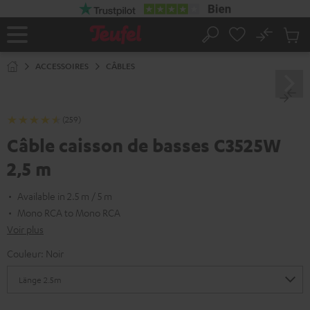
ERS LE
ONTENU
No
Sau
Page
Rechercher
Produi
d’accueil
du
ACCESSOIRES
CÂBLES
panier
(259)
Câble caisson de basses C3525W
2,5 m
Available in 2.5 m / 5 m
Mono RCA to Mono RCA
Voir plus
Couleur:
Noir