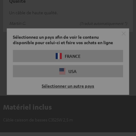
Qualité
Un câble de haute qualité.
Martin G.
(Traduit automatiquement *)
Sélectionnez un pays afin de voir le contenu
*
10
/ 259
traduit automatiquement par
disponible pour celui-ci et faire vos achats en ligne
DeepL
VOIR PLUS
FRANCE
USA
Sélectionner un autre pays
Matériel inclus
Câble caisson de basses C3525W 2,5 m