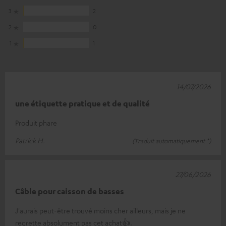
3
2
2
0
1
1
14/07/2026
une étiquette pratique et de qualité
Produit phare
Patrick H.
(Traduit automatiquement *)
27/06/2026
Câble pour caisson de basses
J'aurais peut-être trouvé moins cher ailleurs, mais je ne
regrette absolument pas cet achat👍.