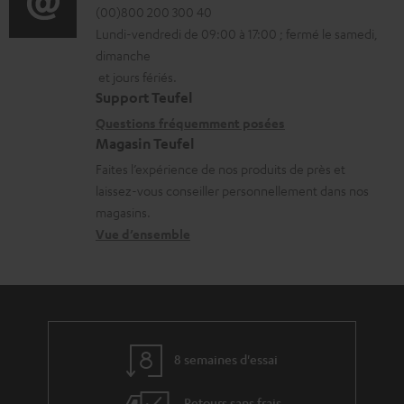
é
r
é
(00)800 200 300 40
i
c
Lundi-vendredi de 09:00 à 17:00 ; fermé le samedi,
m
t
o
dimanche
h
a
a
n
et jours fériés.
a
t
i
s
Support Teufel
r
i
l
r
Questions fréquemment posées
g
Magasin Teufel
o
s
e
e
Faites l’expérience de nos produits de près et
n
c
l
laissez-vous conseiller personnellement dans nos
a
s
o
a
magasins.
b
r
n
t
Vue d’ensemble
l
e
t
i
e
l
a
v
s
a
c
e
t
t
s
8 semaines d'essai
i
à
v
l
Retours sans frais