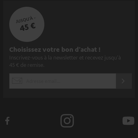
JUSQU'À -
45 €
I
Choisissez votre bon d'achat !
Inscrivez-vous à la newsletter et recevez jusqu'à
n
45 € de remise.
s
c
S'ABO
EMAIL
r
WIDGET
i
v
e
z
-