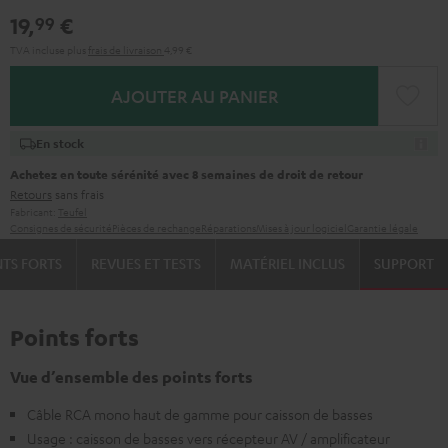
19,
€
99
TVA incluse
plus
frais de livraison
4,99 €
AJOUTER AU PANIER
En stock
Achetez en toute sérénité avec 8 semaines de droit de retour
Retours
sans frais
Fabricant:
Teufel
Consignes de sécurité
Pièces de rechange
Réparations
Mises à jour logiciel
Garantie légale
NTS FORTS
REVUES ET TESTS
MATÉRIEL INCLUS
SUPPORT
Points forts
Vue d’ensemble des points forts
Câble RCA mono haut de gamme pour caisson de basses
Usage : caisson de basses vers récepteur AV / amplificateur