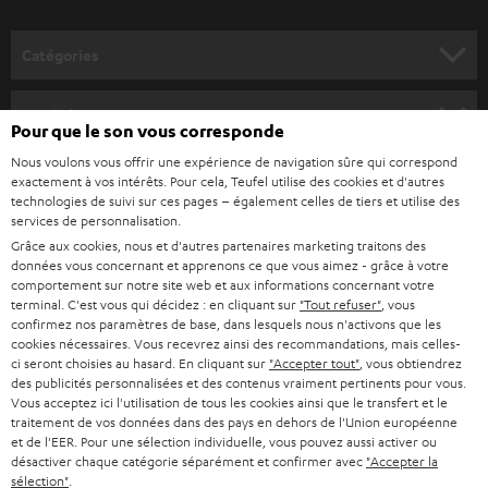
v
o
Catégories
u
HOME CINEMA
s
Société
Pour que le son vous corresponde
à
SYSTEMES COMPLETS HOME CINEMA
Nous voulons vous offrir une expérience de navigation sûre qui correspond
SUPPORT
l
Boutiques en ligne Teufel
exactement à vos intérêts. Pour cela, Teufel utilise des cookies et d'autres
BARRES DE SON
technologies de suivi sur ces pages – également celles de tiers et utilise des
a
CARRIÈRE
services de personnalisation.
ALLEMAGNE
n
Grâce aux cookies, nous et d'autres partenaires marketing traitons des
STEREO
PRESSE
données vous concernant et apprenons ce que vous aimez - grâce à votre
e
AUTRICHE
comportement sur notre site web et aux informations concernant votre
SMART HOME
w
terminal. C'est vous qui décidez : en cliquant sur
"Tout refuser"
, vous
B2B
confirmez nos paramètres de base, dans lesquels nous n'activons que les
s
cookies nécessaires. Vous recevrez ainsi des recommandations, mais celles-
SUISSE
BLUETOOTH
BLOG
ci seront choisies au hasard. En cliquant sur
"Accepter tout"
, vous obtiendrez
l
des publicités personnalisées et des contenus vraiment pertinents pour vous.
CASQUES AUDIO
e
Vous acceptez ici l'utilisation de tous les cookies ainsi que le transfert et le
PAYS-BAS
NEWSLETTER
traitement de vos données dans des pays en dehors de l'Union européenne
t
CASQUES BLUETOOTH AUDIO
et de l'EER. Pour une sélection individuelle, vous pouvez aussi activer ou
MAGASINS
désactiver chaque catégorie séparément et confirmer avec
"Accepter la
BELGIQUE
t
sélection"
.
SYSTEMES COMPLETS