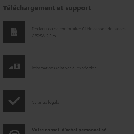
Téléchargement et support
D
Déclaration de conformité: Câble caisson de basses
C3525W 2,5 m
o
c
u
m
I
Informations relatives à l’expédition
e
n
n
f
t
o
s
I
Garantie légale
r
t
n
m
é
f
a
l
o
D
Votre conseil d'achat personnalisé
t