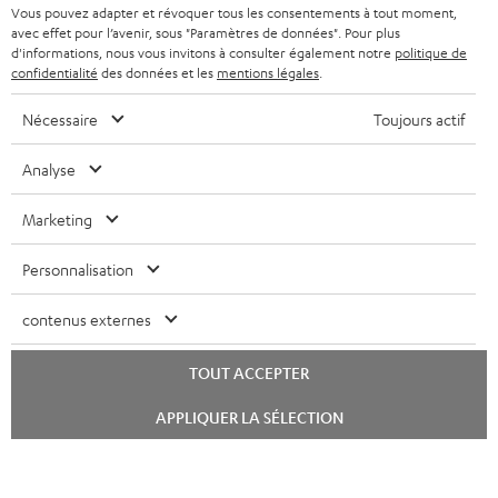
e
AVANTAGES D’ACHAT
Vous pouvez adapter et révoquer tous les consentements à tout moment,
avec effet pour l’avenir, sous "Paramètres de données". Pour plus
FRANCE
r
ENCEINTES
d'informations, nous vous invitons à consulter également notre
politique de
L’HISTOIRE DE TEUFEL
confidentialité
des données et les
mentions légales
.
POLOGNE
ULTIMA
MANAGEMENT
Nécessaire
Toujours actif
ÉCOUTEURS INTRA-AURICULAIRES
ESPAGNE
DEVELOPPEMENT DURABLE
Analyse
Sous réserve de modifications techniques, de fautes de frappe et d’autres
FANSHOP
VALEURS
erreurs. Les accessoires figurant sur l’image ne font pas partie du contenu de
Marketing
ITALIE
livraison. D’éventuels frais d’élimination des batteries sont inclus dans le prix.
NOUVEAUTÉS
ACCESSIBILITÉ
Personnalisation
USA
©2026 Lautsprecher Teufel GmbH - Tous droits réservés.
contenus externes
Mentions légales
CGV
Politique de confidentialité
AUTRES PAYS
Paramètres de confidentialité
EU Data Act
renoncer au contrat ici
TOUT ACCEPTER
Lancer
APPLIQUER LA SÉLECTION
le
chat