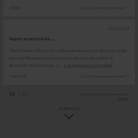
Oliver .
(Traduit automatiquement *)
30/05/2025
Super accessoires...
Mon Huawei P30 pro n'a malheureusement pas de prise ronde
pour les Récepteurs et comme je ne veux pas utiliser le
Bluetooth tout le temps, c
Lire l’évaluation complète
Yvette W.
(Traduit automatiquement *)
*
10
/ 30
traduit automatiquement par
DeepL
VOIR PLUS