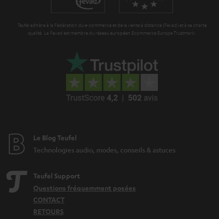
n
o
t
n
Teufel adhère à la Fédération du e-commerce et de la vente à distance (Fevad) et à sa charte
i
qualité. La Fevad est membre du réseau européen Ecommerce Europe Trustmark.
e
Le Blog Teufel
Technologies audio, modes, conseils & astuces
Teufel Support
Questions fréquemment posées
CONTACT
RETOURS