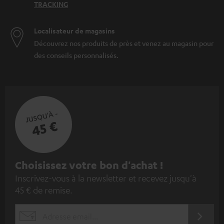
TRACKING
Localisateur de magasins
Découvrez nos produits de près et venez au magasin pour
des conseils personnalisés.
JUSQU'À -
45 €
I
Choisissez votre bon d'achat !
Inscrivez-vous à la newsletter et recevez jusqu'à
n
45 € de remise.
s
c
S'ABO
EMAIL