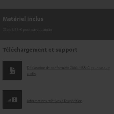
Matériel inclus
Câble USB-C pour casque audio
Téléchargement et support
D
Déclaration de conformité: Câble USB-C pour casque
audio
o
c
u
m
I
Informations relatives à l’expédition
e
n
n