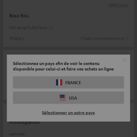
17/09/2025
Bien fini.
Fait ce qu'il doit faire ;-)
Philipp L.
(Traduit automatiquement *)
26/08/2025
Sélectionnez un pays afin de voir le contenu
Câble
disponible pour celui-ci et faire vos achats en ligne
Câble de grande qualité.
FRANCE
Michael R.
(Traduit automatiquement *)
USA
03/06/2025
Sélectionner un autre pays
Prolongation
sommet