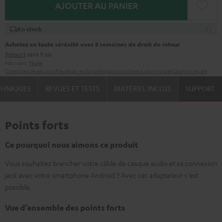
AJOUTER AU PANIER
En stock
Achetez en toute sérénité avec 8 semaines de droit de retour
Retours
sans frais
Fabricant:
Teufel
Consignes de sécurité
Pièces de rechange
Réparations
Mises à jour logiciel
Garantie légale
CHNIQUES
REVUES ET TESTS
MATÉRIEL INCLUS
SUPPORT
Points forts
Ce pourquoi nous aimons ce produit
Vous souhaitez brancher votre câble de casque audio et sa connexion
jack avec votre smartphone Android ? Avec cet adaptateur c’est
possible.
Vue d’ensemble des points forts