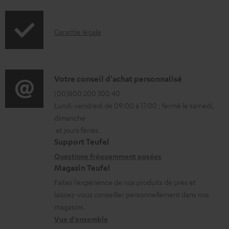
f
t
o
s
I
Garantie légale
r
t
n
m
é
f
a
l
o
D
Votre conseil d'achat personnalisé
t
é
r
é
(00)800 200 300 40
i
c
Lundi-vendredi de 09:00 à 17:00 ; fermé le samedi,
m
t
o
dimanche
h
a
a
n
et jours fériés.
a
t
i
s
Support Teufel
r
i
l
r
Questions fréquemment posées
g
Magasin Teufel
o
s
e
e
Faites l’expérience de nos produits de près et
n
c
l
laissez-vous conseiller personnellement dans nos
a
s
o
a
magasins.
b
r
n
t
Vue d’ensemble