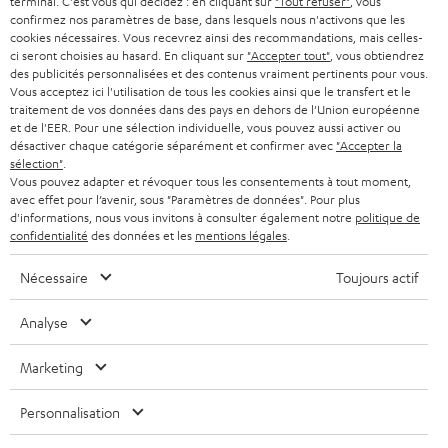
w
terminal. C'est vous qui décidez : en cliquant sur
"Tout refuser"
, vous
B2B
confirmez nos paramètres de base, dans lesquels nous n'activons que les
s
cookies nécessaires. Vous recevrez ainsi des recommandations, mais celles-
SUISSE
BLUETOOTH
BLOG
ci seront choisies au hasard. En cliquant sur
"Accepter tout"
, vous obtiendrez
l
des publicités personnalisées et des contenus vraiment pertinents pour vous.
CASQUES AUDIO
e
Vous acceptez ici l'utilisation de tous les cookies ainsi que le transfert et le
PAYS-BAS
NEWSLETTER
traitement de vos données dans des pays en dehors de l'Union européenne
t
CASQUES BLUETOOTH AUDIO
et de l'EER. Pour une sélection individuelle, vous pouvez aussi activer ou
MAGASINS
désactiver chaque catégorie séparément et confirmer avec
"Accepter la
BELGIQUE
t
sélection"
.
SYSTEMES COMPLETS
e
AVANTAGES D’ACHAT
Vous pouvez adapter et révoquer tous les consentements à tout moment,
avec effet pour l’avenir, sous "Paramètres de données". Pour plus
FRANCE
r
ENCEINTES
d'informations, nous vous invitons à consulter également notre
politique de
L’HISTOIRE DE TEUFEL
confidentialité
des données et les
mentions légales
.
POLOGNE
ULTIMA
MANAGEMENT
Nécessaire
Toujours actif
ÉCOUTEURS INTRA-AURICULAIRES
ESPAGNE
DEVELOPPEMENT DURABLE
Analyse
Sous réserve de modifications techniques, de fautes de frappe et d’autres
FANSHOP
VALEURS
erreurs. Les accessoires figurant sur l’image ne font pas partie du contenu de
Marketing
ITALIE
livraison. D’éventuels frais d’élimination des batteries sont inclus dans le prix.
NOUVEAUTÉS
ACCESSIBILITÉ
Personnalisation
USA
©2026 Lautsprecher Teufel GmbH - Tous droits réservés.