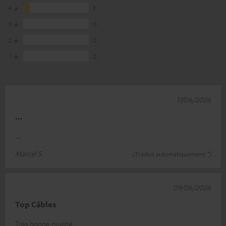
4
3
3
0
2
0
1
0
17/06/2026
...
...
Marcel S.
(Traduit automatiquement *)
09/06/2026
Top Câbles
Très bonne qualité