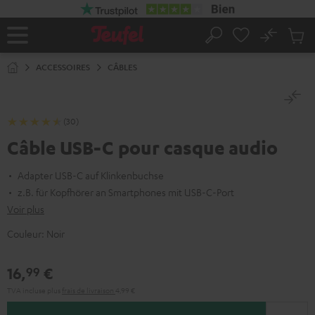
ERS LE
ONTENU
No
Sau
Page
Rechercher
Produi
d’accueil
du
ACCESSOIRES
CÂBLES
panier
(30)
Câble USB-C pour casque audio
Adapter USB-C auf Klinkenbuchse
z.B. für Kopfhörer an Smartphones mit USB-C-Port
Voir plus
Couleur:
Noir
16,
€
99
TVA incluse
plus
frais de livraison
4,99 €