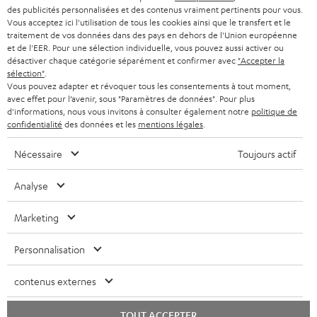
l
des publicités personnalisées et des contenus vraiment pertinents pour vous.
CASQUES AUDIO
e
Vous acceptez ici l'utilisation de tous les cookies ainsi que le transfert et le
PAYS-BAS
NEWSLETTER
traitement de vos données dans des pays en dehors de l'Union européenne
t
CASQUES BLUETOOTH AUDIO
et de l'EER. Pour une sélection individuelle, vous pouvez aussi activer ou
MAGASINS
désactiver chaque catégorie séparément et confirmer avec
"Accepter la
BELGIQUE
t
sélection"
.
SYSTEMES COMPLETS
e
AVANTAGES D’ACHAT
Vous pouvez adapter et révoquer tous les consentements à tout moment,
avec effet pour l’avenir, sous "Paramètres de données". Pour plus
FRANCE
r
ENCEINTES
d'informations, nous vous invitons à consulter également notre
politique de
L’HISTOIRE DE TEUFEL
confidentialité
des données et les
mentions légales
.
POLOGNE
ULTIMA
MANAGEMENT
Nécessaire
Toujours actif
ÉCOUTEURS INTRA-AURICULAIRES
ESPAGNE
DEVELOPPEMENT DURABLE
Analyse
Sous réserve de modifications techniques, de fautes de frappe et d’autres
FANSHOP
VALEURS
erreurs. Les accessoires figurant sur l’image ne font pas partie du contenu de
Marketing
ITALIE
livraison. D’éventuels frais d’élimination des batteries sont inclus dans le prix.
NOUVEAUTÉS
ACCESSIBILITÉ
Personnalisation
USA
©2026 Lautsprecher Teufel GmbH - Tous droits réservés.
contenus externes
Mentions légales
CGV
Politique de confidentialité
AUTRES PAYS
Paramètres de confidentialité
EU Data Act
renoncer au contrat ici
TOUT ACCEPTER