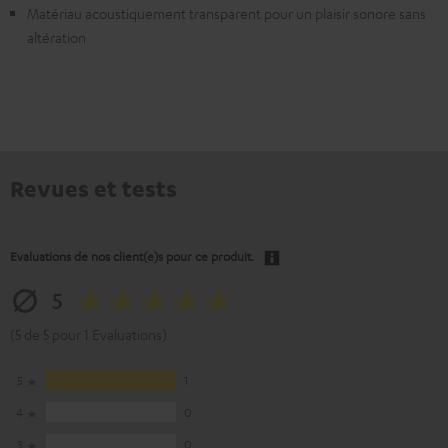
Matériau acoustiquement transparent pour un plaisir sonore sans
altération
Revues et tests
Evaluations de nos client(e)s pour ce produit.
5
(5 de 5 pour 1 Evaluations)
5
1
4
0
3
0