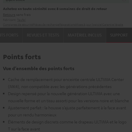
Achetez en toute sérénité avec 8 semaines de droit de retour
Retours
sans frais
Fabricant:
Teufel
Consignes de sécurité
Pièces de rechange
Réparations
Mises à jour logiciel
Garantie légale
NTS FORTS
REVUES ET TESTS
MATÉRIEL INCLUS
SUPPORT
Points forts
Vue d’ensemble des points forts
Cache de remplacement pour enceinte centrale ULTIMA Center
(MK4), non compatible avec les générations précédentes
Design repensé pour la nouvelle génération ULTIMA avec une
nouvelle forme et un tissu assorti pour les versions noire et blanche
Ajustement parfait : la housse s’ajuste parfaitement à la face avant
pour un rendu harmonieux
Éléments de design discrets comme le drapeau ULTIMA et le logo
T sur la face avant