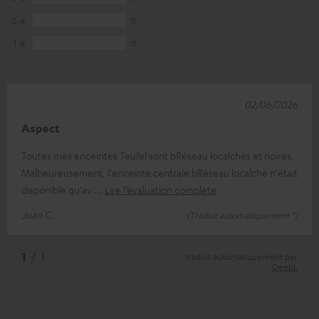
2
0
1
0
02/06/2026
Aspect
Toutes mes enceintes Teufel sont bRéseau localches et noires.
Malheureusement, l'enceinte centrale bRéseau localche n'était
disponible qu'av
Lire l’évaluation complète
Juan G.
(Traduit automatiquement *)
*
1
/ 1
traduit automatiquement par
DeepL