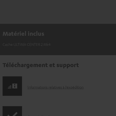
Matériel inclus
Cache ULTIMA CENTER 2 Mk4
Téléchargement et support
I
Informations relatives à l’expédition
n
f
o