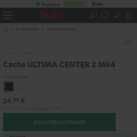
ERS LE
ONTENU
No
Sau
Page
Rechercher
Produi
d’accueil
du
ACCESSOIRES
SACS ET HOUSSES
panier
(1)
Cache ULTIMA CENTER 2 Mk4
Couleur:
Noir
Noir
Blanc
24,
€
99
TVA incluse
plus
frais de livraison
0,00 €
AJOUTER AU PANIER
En stock