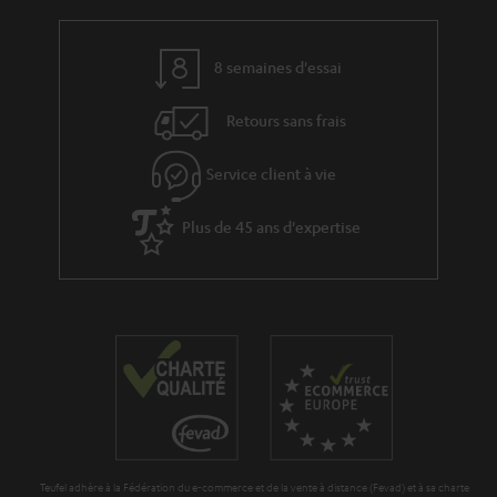
a
c
e
t
t
s
8 semaines d'essai
i
à
v
l
Retours sans frais
e
’
s
Service client à vie
e
à
x
Plus de 45 ans d'expertise
l
p
a
é
g
d
a
i
r
t
a
i
n
o
t
n
Teufel adhère à la Fédération du e-commerce et de la vente à distance (Fevad) et à sa charte