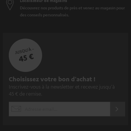
Localisateur de magasins
Découvrez nos produits de près et venez au magasin pour
des conseils personnalisés.
JUSQU'À -
45 €
I
Choisissez votre bon d'achat !
Inscrivez-vous à la newsletter et recevez jusqu'à
n
45 € de remise.
s
c
S'ABO
EMAIL
r
WIDGET
i