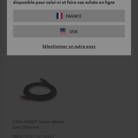
disponible pour celui-ci et faire vos achats en ligne
formats 2.0 comme 4K
16,
€
99
50/60p et 4K 3D
FRANCE
USA
Accessoires compatibles
Sélectionner un autre pays
Câble HDMI® haute vitesse
avec Ethernet
Câble HDMI high speed