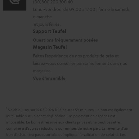
r
é
(00)800 200 300 40
i
é
Lundi-vendredi de 09:00 à 17:00 ; fermé le samedi,
m
t
o
c
dimanche
a
a
n
h
et jours fériés.
t
i
s
a
Support Teufel
i
l
r
Questions fréquemment posées
r
Magasin Teufel
o
s
e
g
Faites l’expérience de nos produits de près et
n
c
l
e
laissez-vous conseiller personnellement dans nos
s
o
a
a
magasins.
r
n
t
b
Vue d’ensemble
e
t
i
l
l
a
v
e
a
c
e
s
1
Valable jusqu’au 15.08.2026 à 23 heures 59 minutes.
Le bon est également
t
t
s
inutilisable sur un achat déjà réalisé. Un paiement en espèces est
i
impossible. Le bon est réservé aux clients privés et ne peut pas être
à
combiné à d’autres réductions ou remises de notre part. La revente d’un
v
l
bon d’achat n’est pas autorisée et implique l’invalidation de celui-ci. Les