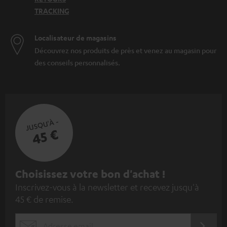
TRACKING
Localisateur de magasins
Découvrez nos produits de près et venez au magasin pour
des conseils personnalisés.
JUSQU'À -
45 €
I
Choisissez votre bon d'achat !
Inscrivez-vous à la newsletter et recevez jusqu'à
n
45 € de remise.
s
c