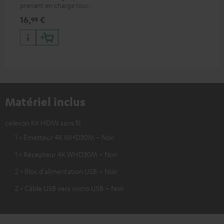
prenant en charge tous les
formats 2.0 comme 4K
16,
€
99
50/60p et 4K 3D
Matériel inclus
celexon Kit HDMI sans fil
1 × Émetteur 4K WHD30M – Noir
1 × Récepteur 4K WHD30M – Noir
2 × Bloc d'alimentation USB – Noir
2 × Câble USB vers micro USB – Noir