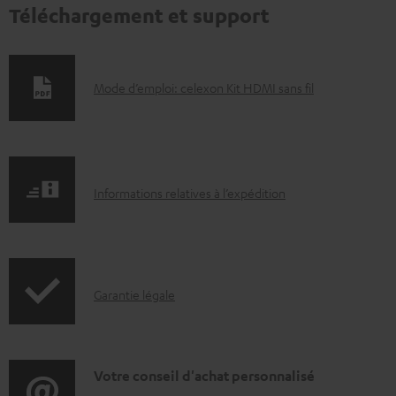
Téléchargement et support
D
Mode d’emploi: celexon Kit HDMI sans fil
o
c
u
I
m
Informations relatives à l’expédition
n
e
f
n
o
t
I
Garantie légale
r
s
n
m
t
f
a
é
o
D
Votre conseil d'achat personnalisé
t
l