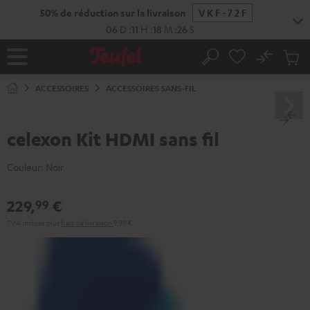
ERS LE
50% de réduction sur la livraison
VKF-72F
ONTENU
06
D
:
11
H
:
18
M
:
25
S
No
Sau
Page
Rechercher
Produi
d’accueil
du
ACCESSOIRES
ACCESSOIRES SANS-FIL
panier
celexon Kit HDMI sans fil
Couleur:
Noir
229,
€
99
TVA incluse
plus
frais de livraison
9,99 €