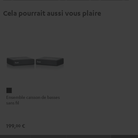
Cela pourrait aussi vous plaire
Ensemble
Ensemble caisson de basses
caisson
sans fil
de
basses
sans
199,
€
00
fil
Noir