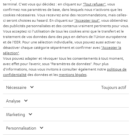
SMART HOME
w
terminal. C'est vous qui décidez : en cliquant sur
"Tout refuser"
, vous
B2B
confirmez nos paramètres de base, dans lesquels nous n'activons que les
s
cookies nécessaires. Vous recevrez ainsi des recommandations, mais celles-
SUISSE
BLUETOOTH
BLOG
ci seront choisies au hasard. En cliquant sur
"Accepter tout"
, vous obtiendrez
l
des publicités personnalisées et des contenus vraiment pertinents pour vous.
CASQUES AUDIO
e
Vous acceptez ici l'utilisation de tous les cookies ainsi que le transfert et le
PAYS-BAS
NEWSLETTER
traitement de vos données dans des pays en dehors de l'Union européenne
t
CASQUES BLUETOOTH AUDIO
et de l'EER. Pour une sélection individuelle, vous pouvez aussi activer ou
MAGASINS
désactiver chaque catégorie séparément et confirmer avec
"Accepter la
BELGIQUE
t
sélection"
.
SYSTEMES COMPLETS
e
AVANTAGES D’ACHAT
Vous pouvez adapter et révoquer tous les consentements à tout moment,
avec effet pour l’avenir, sous "Paramètres de données". Pour plus
FRANCE
r
ENCEINTES
d'informations, nous vous invitons à consulter également notre
politique de
L’HISTOIRE DE TEUFEL
confidentialité
des données et les
mentions légales
.
POLOGNE
ULTIMA
MANAGEMENT
Nécessaire
Toujours actif
ÉCOUTEURS INTRA-AURICULAIRES
ESPAGNE
DEVELOPPEMENT DURABLE
Analyse
Sous réserve de modifications techniques, de fautes de frappe et d’autres
FANSHOP
VALEURS
erreurs. Les accessoires figurant sur l’image ne font pas partie du contenu de
Marketing
ITALIE
livraison. D’éventuels frais d’élimination des batteries sont inclus dans le prix.
NOUVEAUTÉS
ACCESSIBILITÉ
Personnalisation
USA
©2026 Lautsprecher Teufel GmbH - Tous droits réservés.