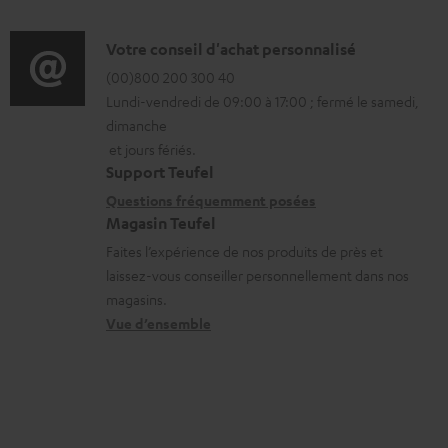
f
a
é
o
D
Votre conseil d'achat personnalisé
t
l
r
é
(00)800 200 300 40
i
é
Lundi-vendredi de 09:00 à 17:00 ; fermé le samedi,
m
t
o
c
dimanche
a
a
n
h
et jours fériés.
t
i
s
a
Support Teufel
i
l
r
Questions fréquemment posées
r
Magasin Teufel
o
s
e
g
Faites l’expérience de nos produits de près et
n
c
l
e
laissez-vous conseiller personnellement dans nos
s
o
a
a
magasins.
r
n
t
b
Vue d’ensemble
e
t
i
l
l
a
v
e
a
c
e
s
t
t
s