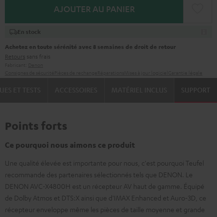
AJOUTER AU PANIER
En stock
Achetez en toute sérénité avec 8 semaines de droit de retour
Retours
sans frais
Fabricant:
Denon
Consignes de sécurité
Pièces de rechange
Réparations
Mises à jour logiciel
Garantie légale
UES ET TESTS
ACCESSOIRES
MATÉRIEL INCLUS
SUPPORT
Points forts
Ce pourquoi nous aimons ce produit
Une qualité élevée est importante pour nous, c'est pourquoi Teufel
recommande des partenaires sélectionnés tels que DENON. Le
DENON AVC-X4800H est un récepteur AV haut de gamme. Équipé
de Dolby Atmos et DTS:X ainsi que d'IMAX Enhanced et Auro-3D, ce
récepteur enveloppe même les pièces de taille moyenne et grande