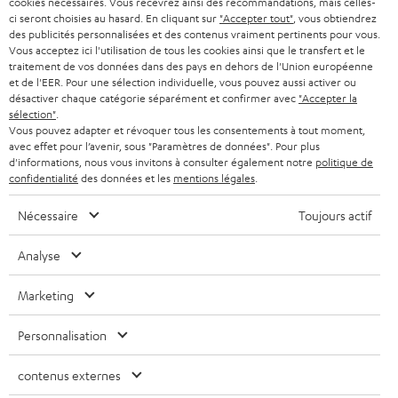
SUISSE
cookies nécessaires. Vous recevrez ainsi des recommandations, mais celles-
BLUETOOTH
BLOG
ci seront choisies au hasard. En cliquant sur
"Accepter tout"
, vous obtiendrez
l
des publicités personnalisées et des contenus vraiment pertinents pour vous.
CASQUES AUDIO
e
Vous acceptez ici l'utilisation de tous les cookies ainsi que le transfert et le
PAYS-BAS
NEWSLETTER
traitement de vos données dans des pays en dehors de l'Union européenne
t
CASQUES BLUETOOTH AUDIO
et de l'EER. Pour une sélection individuelle, vous pouvez aussi activer ou
MAGASINS
désactiver chaque catégorie séparément et confirmer avec
"Accepter la
BELGIQUE
t
sélection"
.
SYSTEMES COMPLETS
e
AVANTAGES D’ACHAT
Vous pouvez adapter et révoquer tous les consentements à tout moment,
avec effet pour l’avenir, sous "Paramètres de données". Pour plus
FRANCE
r
ENCEINTES
d'informations, nous vous invitons à consulter également notre
politique de
L’HISTOIRE DE TEUFEL
confidentialité
des données et les
mentions légales
.
POLOGNE
ULTIMA
MANAGEMENT
Nécessaire
Toujours actif
ÉCOUTEURS INTRA-AURICULAIRES
ESPAGNE
DEVELOPPEMENT DURABLE
Analyse
Sous réserve de modifications techniques, de fautes de frappe et d’autres
FANSHOP
VALEURS
erreurs. Les accessoires figurant sur l’image ne font pas partie du contenu de
Marketing
ITALIE
livraison. D’éventuels frais d’élimination des batteries sont inclus dans le prix.
NOUVEAUTÉS
ACCESSIBILITÉ
Personnalisation
USA
©2026 Lautsprecher Teufel GmbH - Tous droits réservés.
contenus externes
Mentions légales
CGV
Politique de confidentialité
AUTRES PAYS