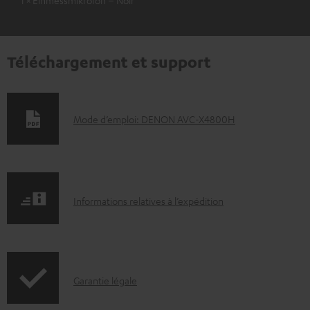
1 × Einmessmikrofon – Noir
Téléchargement et support
D
Mode d’emploi: DENON AVC-X4800H
o
c
u
I
m
Informations relatives à l’expédition
n
e
f
n
o
t
I
Garantie légale
r
s
n
m
t