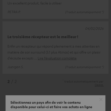
Un excellent produit, facile à utiliser
PETRA P.
(Traduit automatiquement *)
04/02/2026
Le troisième récepteur est le meilleur !
Enfin un récepteur qui répond pleinement à mes attentes en
matière de son surround (5.1 plus Atmos) et qui offre un plaisir
d'écoute excepti
Lire l’évaluation complète
Juergen S.
(Traduit automatiquement *)
*
2
/ 2
traduit automatiquement par
DeepL
Sélectionnez un pays afin de voir le contenu
disponible pour celui-ci et faire vos achats en ligne