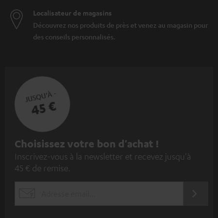
Localisateur de magasins
Découvrez nos produits de près et venez au magasin pour
des conseils personnalisés.
JUSQU'À -
45 €
I
Choisissez votre bon d'achat !
Inscrivez-vous à la newsletter et recevez jusqu'à
n
45 € de remise.
s
c
S'ABO
EMAIL
r
WIDGET
i