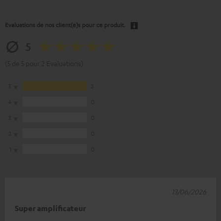
Evaluations de nos client(e)s pour ce produit.
5
(5 de 5 pour 2 Evaluations)
5
2
4
0
3
0
2
0
1
0
13/06/2026
Super amplificateur