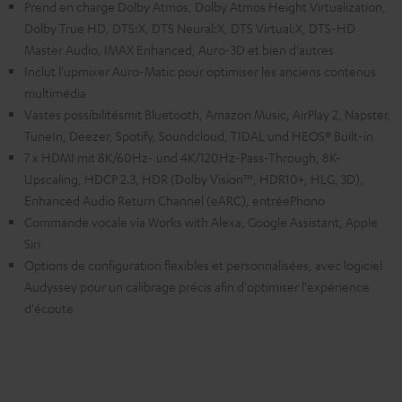
Prend en charge Dolby Atmos, Dolby Atmos Height Virtualization,
Dolby True HD, DTS:X, DTS Neural:X, DTS Virtual:X, DTS-HD
Master Audio, IMAX Enhanced, Auro-3D et bien d'autres
Inclut l'upmixer Auro-Matic pour optimiser les anciens contenus
multimédia
Vastes possibilitésmit Bluetooth, Amazon Music, AirPlay 2, Napster,
TuneIn, Deezer, Spotify, Soundcloud, TIDAL und HEOS® Built-in
7 x HDMI mit 8K/60Hz- und 4K/120Hz-Pass-Through, 8K-
Upscaling, HDCP 2.3, HDR (Dolby Vision™, HDR10+, HLG, 3D),
Enhanced Audio Return Channel (eARC), entréePhono
Commande vocale via Works with Alexa, Google Assistant, Apple
Siri
Options de configuration flexibles et personnalisées, avec logiciel
Audyssey pour un calibrage précis afin d'optimiser l'expérience
d'écoute