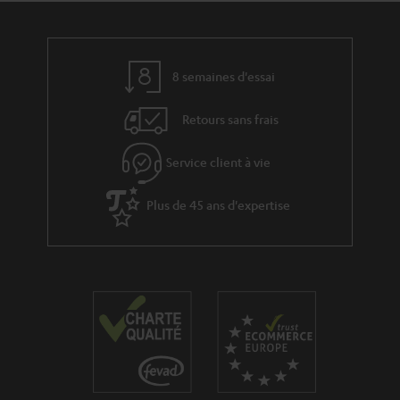
i
à
v
l
e
’
8 semaines d'essai
s
e
Retours sans frais
à
x
l
p
Service client à vie
a
é
g
Plus de 45 ans d'expertise
d
a
i
r
t
a
i
n
o
t
n
i
e