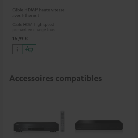
Câble HDMI® haute vitesse
avec Ethernet
Câble HDMI high speed
prenant en charge tous les
formats 2.0 comme 4K
16,
€
99
50/60p et 4K 3D
Accessoires compatibles