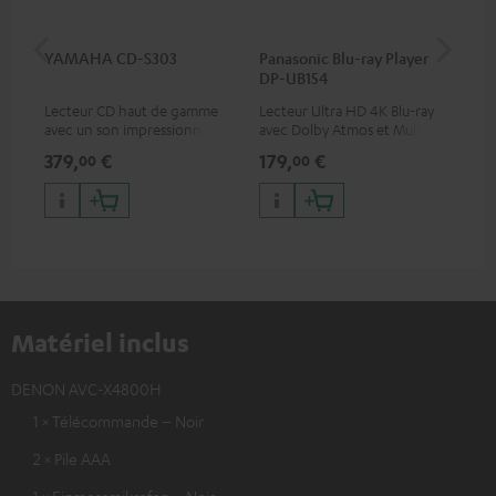
YAMAHA CD-S303
Panasonic Blu-ray Player
Câ
DP-UB154
av
Lecteur CD haut de gamme
Lecteur Ultra HD 4K Blu-ray
Câb
avec un son impressionnant
avec Dolby Atmos et Multi
pre
et une finition de qualité
HDR, inclus HDR10+ pour une
for
379,
€
179,
€
19
00
00
qualité d’image incroyable et
50/
des couleurs contrastées
Matériel inclus
DENON AVC-X4800H
1 × Télécommande – Noir
2 × Pile AAA