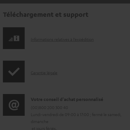
Téléchargement et support
I
Informations relatives à l’expédition
n
f
o
I
Garantie légale
r
n
m
f
a
o
D
Votre conseil d'achat personnalisé
t
r
é
(00)800 200 300 40
i
Lundi-vendredi de 09:00 à 17:00 ; fermé le samedi,
m
t
o
dimanche
a
a
n
et jours fériés.