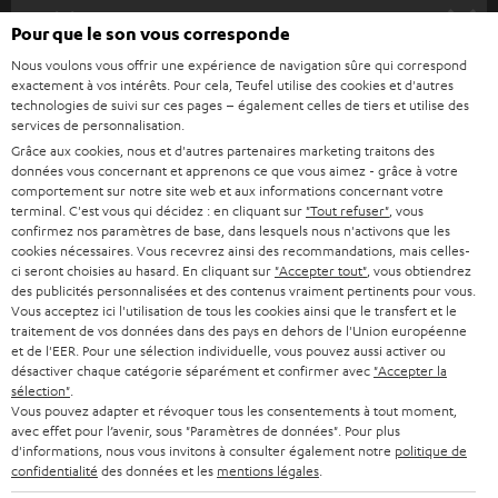
HOME CINEMA
s
Société
Pour que le son vous corresponde
à
SYSTEMES COMPLETS HOME CINEMA
Nous voulons vous offrir une expérience de navigation sûre qui correspond
SUPPORT
l
Boutiques en ligne Teufel
exactement à vos intérêts. Pour cela, Teufel utilise des cookies et d'autres
BARRES DE SON
technologies de suivi sur ces pages – également celles de tiers et utilise des
a
CARRIÈRE
services de personnalisation.
ALLEMAGNE
n
Grâce aux cookies, nous et d'autres partenaires marketing traitons des
STEREO
PRESSE
données vous concernant et apprenons ce que vous aimez - grâce à votre
e
AUTRICHE
comportement sur notre site web et aux informations concernant votre
SMART HOME
w
terminal. C'est vous qui décidez : en cliquant sur
"Tout refuser"
, vous
B2B
confirmez nos paramètres de base, dans lesquels nous n'activons que les
s
cookies nécessaires. Vous recevrez ainsi des recommandations, mais celles-
SUISSE
BLUETOOTH
BLOG
ci seront choisies au hasard. En cliquant sur
"Accepter tout"
, vous obtiendrez
l
des publicités personnalisées et des contenus vraiment pertinents pour vous.
CASQUES AUDIO
e
Vous acceptez ici l'utilisation de tous les cookies ainsi que le transfert et le
PAYS-BAS
NEWSLETTER
traitement de vos données dans des pays en dehors de l'Union européenne
t
CASQUES BLUETOOTH AUDIO
et de l'EER. Pour une sélection individuelle, vous pouvez aussi activer ou
MAGASINS
désactiver chaque catégorie séparément et confirmer avec
"Accepter la
BELGIQUE
t
sélection"
.
SYSTEMES COMPLETS
e
AVANTAGES D’ACHAT
Vous pouvez adapter et révoquer tous les consentements à tout moment,
avec effet pour l’avenir, sous "Paramètres de données". Pour plus
FRANCE
r
ENCEINTES
d'informations, nous vous invitons à consulter également notre
politique de
L’HISTOIRE DE TEUFEL
confidentialité
des données et les
mentions légales
.
POLOGNE
ULTIMA