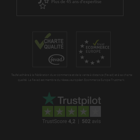
Plus de 45 ans d'expertise
l
p
a
é
g
d
a
i
r
t
a
i
n
o
t
n
Teufel adhère à la Fédération du e-commerce et de la vente à distance (Fevad) et à sa charte
i
qualité. La Fevad est membre du réseau européen Ecommerce Europe Trustmark.
e