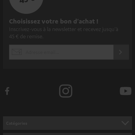
I
Choisissez votre bon d'achat !
Inscrivez-vous à la newsletter et recevez jusqu'à
n
45 € de remise.
s
c
S'ABO
EMAIL
r
WIDGET
i
v
e
z
-
v
o
Catégories
u