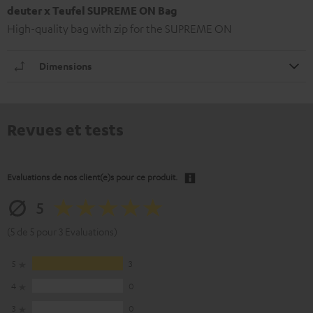
deuter x Teufel SUPREME ON Bag
High-quality bag with zip for the SUPREME ON
Dimensions
Revues et tests
Evaluations de nos client(e)s pour ce produit.
5
(5 de 5 pour 3 Evaluations)
5
3
4
0
3
0