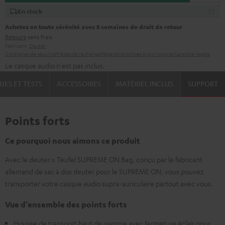
En stock
Achetez en toute sérénité avec 8 semaines de droit de retour
Retours
sans frais
Fabricant:
Deuter
Consignes de sécurité
Pièces de rechange
Réparations
Mises à jour logiciel
Garantie légale
Le casque audio n'est pas inclus.
UES ET TESTS
ACCESSOIRES
MATÉRIEL INCLUS
SUPPORT
Points forts
Ce pourquoi nous aimons ce produit
Avec le deuter x Teufel SUPREME ON Bag, conçu par le fabricant
allemand de sac à dos deuter pour le SUPREME ON, vous pouvez
transporter votre casque audio supra-auriculaire partout avec vous.
Vue d’ensemble des points forts
Housse de transport haut de gamme avec fermeture éclair pour