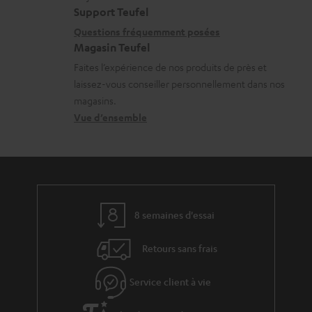
t
i
s
Support Teufel
i
l
r
Questions fréquemment posées
Magasin Teufel
o
s
e
Faites l’expérience de nos produits de près et
n
c
l
laissez-vous conseiller personnellement dans nos
s
o
a
magasins.
r
n
t
Vue d’ensemble
e
t
i
l
a
v
a
c
e
t
t
s
8 semaines d'essai
i
à
v
l
Retours sans frais
e
’
s
Service client à vie
e
à
x