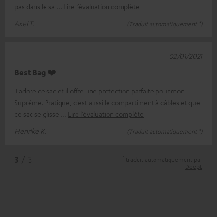
pas dans le sa
Lire l’évaluation complète
Axel T.
(Traduit automatiquement *)
02/01/2021
Best Bag ❤️
J'adore ce sac et il offre une protection parfaite pour mon
Suprême. Pratique, c'est aussi le compartiment à câbles et que
ce sac se glisse
Lire l’évaluation complète
Henrike K.
(Traduit automatiquement *)
*
3
/ 3
traduit automatiquement par
DeepL