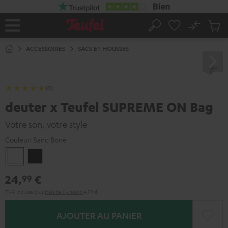
ERS LE
ONTENU
No
Sau
Page
Rechercher
Produi
d’accueil
du
ACCESSOIRES
SACS ET HOUSSES
panier
(3)
deuter x Teufel SUPREME ON Bag
Votre son, votre style
Couleur:
Sand Bone
Sand
Noir
Bone
24,
€
99
TVA incluse
plus
frais de livraison
4,99 €
AJOUTER AU PANIER