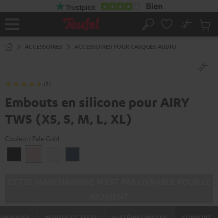
ERS LE
ONTENU
No
Sau
Page
Rechercher
Produi
d’accueil
du
ACCESSOIRES
ACCESSOIRES POUR CASQUES AUDIO
panier
(5)
Embouts en silicone pour AIRY
TWS (XS, S, M, L, XL)
Couleur:
Pale Gold
Night
Pale
Silver
Steel
Black
Gold
White
Blue
CETTE MARCHANDISE N’EST PAS LIVRABLE POUR LE
MOMENT
CHNIQUES
REVUES ET TESTS
MATÉRIEL INCLUS
SUPPORT