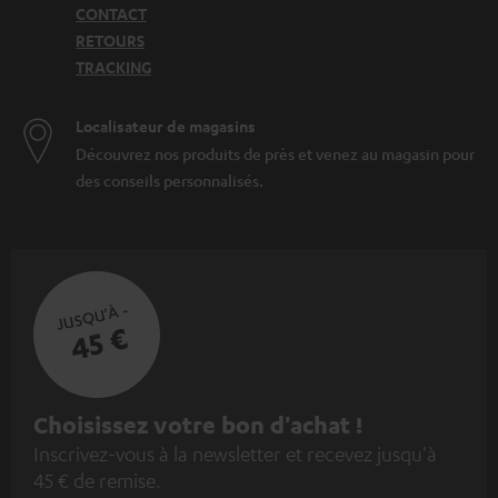
CONTACT
RETOURS
TRACKING
Localisateur de magasins
Découvrez nos produits de près et venez au magasin pour
des conseils personnalisés.
JUSQU'À -
45 €
I
Choisissez votre bon d'achat !
Inscrivez-vous à la newsletter et recevez jusqu'à
n
45 € de remise.
s