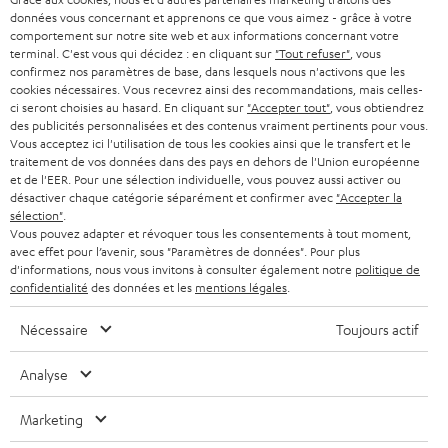
STEREO
PRESSE
données vous concernant et apprenons ce que vous aimez - grâce à votre
e
AUTRICHE
comportement sur notre site web et aux informations concernant votre
SMART HOME
w
terminal. C'est vous qui décidez : en cliquant sur
"Tout refuser"
, vous
B2B
confirmez nos paramètres de base, dans lesquels nous n'activons que les
s
cookies nécessaires. Vous recevrez ainsi des recommandations, mais celles-
SUISSE
BLUETOOTH
BLOG
ci seront choisies au hasard. En cliquant sur
"Accepter tout"
, vous obtiendrez
l
des publicités personnalisées et des contenus vraiment pertinents pour vous.
CASQUES AUDIO
e
Vous acceptez ici l'utilisation de tous les cookies ainsi que le transfert et le
PAYS-BAS
NEWSLETTER
traitement de vos données dans des pays en dehors de l'Union européenne
t
CASQUES BLUETOOTH AUDIO
et de l'EER. Pour une sélection individuelle, vous pouvez aussi activer ou
MAGASINS
désactiver chaque catégorie séparément et confirmer avec
"Accepter la
BELGIQUE
t
sélection"
.
SYSTEMES COMPLETS
e
AVANTAGES D’ACHAT
Vous pouvez adapter et révoquer tous les consentements à tout moment,
avec effet pour l’avenir, sous "Paramètres de données". Pour plus
FRANCE
r
ENCEINTES
d'informations, nous vous invitons à consulter également notre
politique de
L’HISTOIRE DE TEUFEL
confidentialité
des données et les
mentions légales
.
POLOGNE
ULTIMA
MANAGEMENT
Nécessaire
Toujours actif
ÉCOUTEURS INTRA-AURICULAIRES
ESPAGNE
DEVELOPPEMENT DURABLE
Analyse
Sous réserve de modifications techniques, de fautes de frappe et d’autres
FANSHOP
VALEURS
erreurs. Les accessoires figurant sur l’image ne font pas partie du contenu de
Marketing
ITALIE
livraison. D’éventuels frais d’élimination des batteries sont inclus dans le prix.
NOUVEAUTÉS