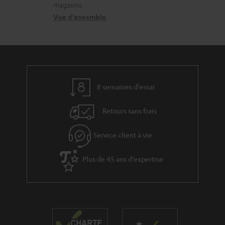
o
magasins.
r
n
Vue d’ensemble
e
t
l
a
a
c
t
t
8 semaines d'essai
i
v
Retours sans frais
e
s
Service client à vie
à
Plus de 45 ans d'expertise
l
a
g
a