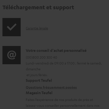
Téléchargement et support
I
Garantie légale
n
f
o
D
Votre conseil d'achat personnalisé
r
é
(00)800 200 300 40
Lundi-vendredi de 09:00 à 17:00 ; fermé le samedi,
m
t
dimanche
a
a
et jours fériés.
t
i
Support Teufel
i
l
Questions fréquemment posées
Magasin Teufel
o
s
Faites l’expérience de nos produits de près et
n
c
laissez-vous conseiller personnellement dans nos
s