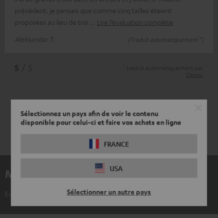
précédent. je pensais que comme cinq tailles étaient
proposées au lieu de troi
Lire l’évaluation complète
Aleksandar T.
(Traduit automatiquement *)
*
5
/ 5
traduit automatiquement par
DeepL
Sélectionnez un pays afin de voir le contenu
disponible pour celui-ci et faire vos achats en ligne
FRANCE
USA
Matériel inclus
Sélectionner un autre pays
Embouts en silicone pour AIRY TWS (XS, S, M, L, XL)