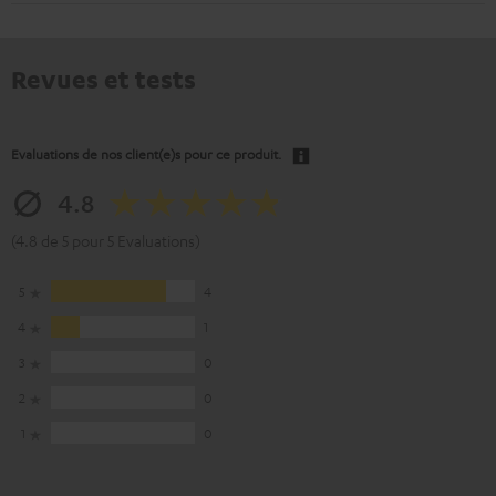
Revues et tests
Evaluations de nos client(e)s pour ce produit.
4.8
(4.8 de 5 pour 5 Evaluations)
5
4
4
1
3
0
2
0
1
0