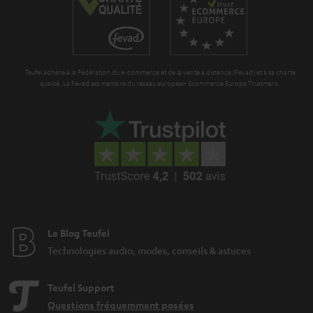
r
a
n
t
Teufel adhère à la Fédération du e-commerce et de la vente à distance (Fevad) et à sa charte
i
qualité. La Fevad est membre du réseau européen Ecommerce Europe Trustmark.
e
Le Blog Teufel
Technologies audio, modes, conseils & astuces
Teufel Support
Questions fréquemment posées