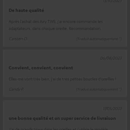
13/10/2023
De haute qualité
Après l'achat des Airy TWS, j'ai encore commandé les
adaptateurs. dans chaque oreille. Recommandation.
Carsten O.
(Traduit automatiquement *)
06/08/2023
Convient, convient, convient
Elles me vont très bien, j'ai de très petites boucles d'oreilles !
Candy P.
(Traduit automatiquement *)
17/05/2023
une bonne qualité et un super service de livraison
J'ai de grands trous dans les oreilles et j'utilise le modèle