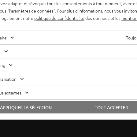
vez adapter et révoquer tous les consentements à tout moment, avec ef
sses T 4000 (module sans fil intégrable) ainsi qu’avec les caisso
 sous "Paramètres de données". Pour plus d'informations, nous vous inviton
r également notre
politique de confidentialité
des données et les
mention
 le nom de Set pour caisson de basses sans fil .
rti
aire
Toujou
 automatique en quelques secondes. Avec un délai de transmissi
e
ing
, précises et disposent d’une grande force d’impulsion. Vous pou
alisation
us externes
récepteur AV font partie du contenu de livraison.
APPLIQUER LA SÉLECTION
TOUT ACCEPTER