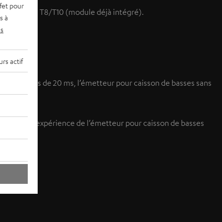
fet pour
ns de basses T8/T10 (module déjà intégré).
s à
s
rs actif
on de moins de 20 ms, l’émetteur pour caisson de basses sans
vez faire l’expérience de l’émetteur pour caisson de basses