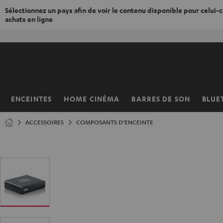
Sélectionnez un pays afin de voir le contenu disponible pour celui-ci
achats en ligne
ERS LE
ONTENU
ENCEINTES
HOME CINÉMA
BARRES DE SON
BLUE
Page
d’accueil
ACCESSOIRES
COMPOSANTS D’ENCEINTE