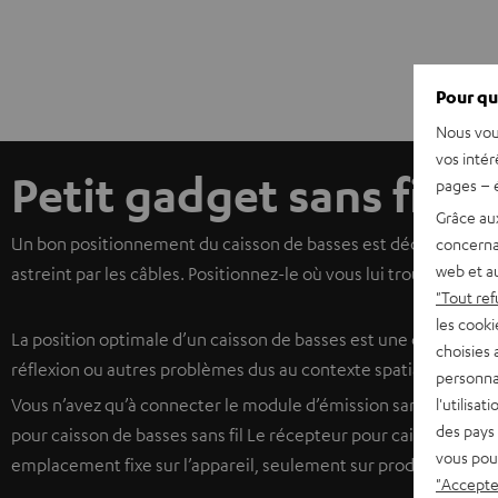
Pour qu
Nous vou
vos intér
Petit gadget sans fil p
pages – é
Grâce au
Un bon positionnement du caisson de basses est décisif pour la
concerna
web et au
astreint par les câbles. Positionnez-le où vous lui trouverez la 
"Tout ref
les cooki
La position optimale d’un caisson de basses est une question 
choisies 
réflexion ou autres problèmes dus au contexte spatial. Les câbl
personna
l'utilisa
Vous n’avez qu’à connecter le module d’émission sans fil par pr
des pays 
pour caisson de basses sans fil Le récepteur pour caisson de bass
vous pou
emplacement fixe sur l’appareil, seulement sur produits choisis
"Accepter