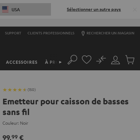
Sélectionner un autre pays
USA
SUPPORT
CLIENTS PROFESSIONNELS
RECHERCHER UN MAGASIN
No
ACCESSOIRES
À PROPOS
►
Rechercher
Mon
Produit
compte
du
panier
(150)
Emetteur pour caisson de basses
sans fil
Couleur:
Noir
99,
€
99