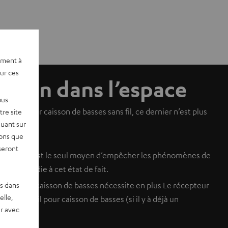
ement à
sur ces
ration dans l’espace
ous
eur pour caisson de basses sans fil, ce dernier n’est plus
re site
quant sur
vons que
seront
xte idéal. C’est le seul moyen d’empêcher les phénomènes de
 fil remédie à cet état de fait.
es dans
sans fil le caisson de basses nécessite en plus Le récepteur
elle,
le sans fil pour caisson de basses (si il y à déjà un
r avec