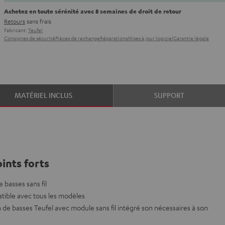
Achetez en toute sérénité avec 8 semaines de droit de retour
Retours
sans frais
Fabricant:
Teufel
Consignes de sécurité
Pièces de rechange
Réparations
Mises à jour logiciel
Garantie légale
MATÉRIEL INCLUS
SUPPORT
ints forts
 basses sans fil
atible avec tous les modèles
n de basses Teufel avec module sans fil intégré son nécessaires à son