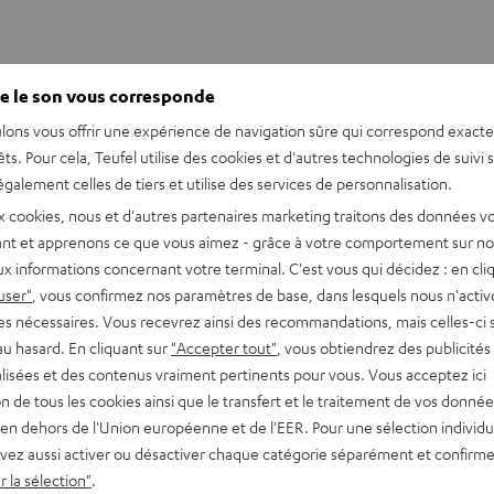
e le son vous corresponde
lons vous offrir une expérience de navigation sûre qui correspond exact
êts. Pour cela, Teufel utilise des cookies et d'autres technologies de suivi 
our une meilleure intég
galement celles de tiers et utilise des services de personnalisation.
x cookies, nous et d'autres partenaires marketing traitons des données v
 qualité audio d’ensemble d’un système home cinéma. Avec l’émett
nt et apprenons ce que vous aimez - grâce à votre comportement sur not
x informations concernant votre terminal. C'est vous qui décidez : en cli
meilleure qualité audio.
user"
, vous confirmez nos paramètres de base, dans lesquels nous n'acti
es nécessaires. Vous recevrez ainsi des recommandations, mais celles-ci 
qui ne trouve de réponse qu’après de longs essais dans un conte
au hasard. En cliquant sur
"Accepter tout"
, vous obtiendrez des publicités
es peuvent alors se montrer entravants, le module d’émission sans
lisées et des contenus vraiment pertinents pour vous. Vous acceptez ici
tion de tous les cookies ainsi que le transfert et le traitement de vos donné
ise RCA à la sortie Sub de votre récepteur AV. Pour une connexion 
en dehors de l'Union européenne et de l'EER. Pour une sélection individu
es sans fil (connexion au Line In du caisson de basses) ou un modu
vez aussi activer ou désactiver chaque catégorie séparément et confirme
, parfois présent dans les contenus de livraison).
 la sélection"
.