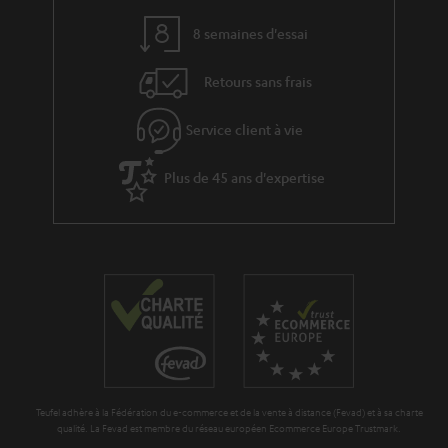
l
e
’
8 semaines d'essai
s
e
Retours sans frais
à
x
l
p
Service client à vie
a
é
g
Plus de 45 ans d'expertise
d
a
i
r
t
a
i
n
o
t
n
i
e
Teufel adhère à la Fédération du e-commerce et de la vente à distance (Fevad) et à sa charte
qualité. La Fevad est membre du réseau européen Ecommerce Europe Trustmark.