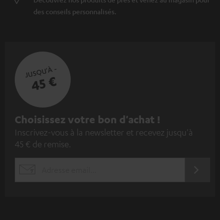
des conseils personnalisés.
JUSQU'À -
45 €
I
Choisissez votre bon d'achat !
Inscrivez-vous à la newsletter et recevez jusqu'à
n
45 € de remise.
s
c
S'ABO
EMAIL
r
WIDGET
i
v