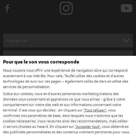
e
z
-
v
o
Catégories
u
HOME CINEMA
s
Société
Pour que le son vous corresponde
à
SYSTEMES COMPLETS HOME CINEMA
Nous voulons vous offrir une expérience de navigation sûre qui correspond
SUPPORT
l
Boutiques en ligne Teufel
exactement à vos intérêts. Pour cela, Teufel utilise des cookies et d'autres
BARRES DE SON
technologies de suivi sur ces pages – également celles de tiers et utilise des
a
CARRIÈRE
services de personnalisation.
ALLEMAGNE
n
Grâce aux cookies, nous et d'autres partenaires marketing traitons des
STEREO
PRESSE
données vous concernant et apprenons ce que vous aimez - grâce à votre
e
AUTRICHE
comportement sur notre site web et aux informations concernant votre
SMART HOME
w
terminal. C'est vous qui décidez : en cliquant sur
"Tout refuser"
, vous
B2B
confirmez nos paramètres de base, dans lesquels nous n'activons que les
s
cookies nécessaires. Vous recevrez ainsi des recommandations, mais celles-
SUISSE
BLUETOOTH
BLOG
ci seront choisies au hasard. En cliquant sur
"Accepter tout"
, vous obtiendrez
l
des publicités personnalisées et des contenus vraiment pertinents pour vous.
CASQUES AUDIO