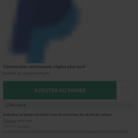
Commandez maintenant, réglez plus tard
Facilités de paiement PayPal
AJOUTER AU PANIER
En stock
Achetez en toute sérénité avec 8 semaines de droit de retour
Retours
sans frais
Fabricant:
Pro-Ject
Consignes de sécurité
Pièces de rechange
Réparations
Mises à jour logiciel
Garantie légale