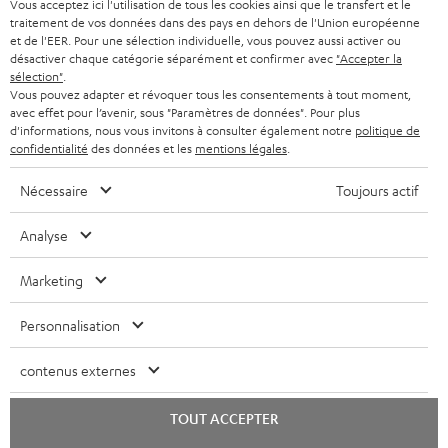
e
Vous acceptez ici l'utilisation de tous les cookies ainsi que le transfert et le
PAYS-BAS
NEWSLETTER
traitement de vos données dans des pays en dehors de l'Union européenne
t
CASQUES BLUETOOTH AUDIO
et de l'EER. Pour une sélection individuelle, vous pouvez aussi activer ou
MAGASINS
désactiver chaque catégorie séparément et confirmer avec
"Accepter la
BELGIQUE
t
sélection"
.
SYSTEMES COMPLETS
e
AVANTAGES D’ACHAT
Vous pouvez adapter et révoquer tous les consentements à tout moment,
avec effet pour l’avenir, sous "Paramètres de données". Pour plus
FRANCE
r
ENCEINTES
d'informations, nous vous invitons à consulter également notre
politique de
L’HISTOIRE DE TEUFEL
confidentialité
des données et les
mentions légales
.
POLOGNE
ULTIMA
MANAGEMENT
Nécessaire
Toujours actif
ÉCOUTEURS INTRA-AURICULAIRES
ESPAGNE
DEVELOPPEMENT DURABLE
Analyse
Sous réserve de modifications techniques, de fautes de frappe et d’autres
FANSHOP
VALEURS
erreurs. Les accessoires figurant sur l’image ne font pas partie du contenu de
Marketing
ITALIE
livraison. D’éventuels frais d’élimination des batteries sont inclus dans le prix.
NOUVEAUTÉS
ACCESSIBILITÉ
Personnalisation
USA
©2026 Lautsprecher Teufel GmbH - Tous droits réservés.
contenus externes
Mentions légales
CGV
Politique de confidentialité
AUTRES PAYS
Paramètres de confidentialité
EU Data Act
renoncer au contrat ici
TOUT ACCEPTER