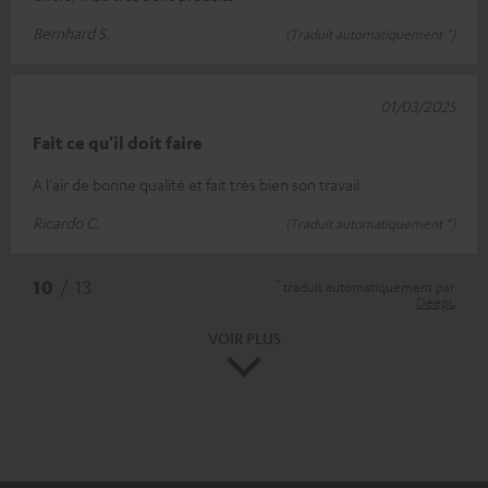
Bernhard S.
(Traduit automatiquement *)
01/03/2025
Fait ce qu'il doit faire
A l'air de bonne qualité et fait très bien son travail
Ricardo C.
(Traduit automatiquement *)
*
10
/ 13
traduit automatiquement par
DeepL
VOIR PLUS