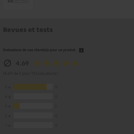
Revues et tests
Evaluations de nos client(e)s pour ce produit.
4.69
(4.69 de 5 pour 13 Evaluations)
5
11
4
0
3
2
2
0
1
0