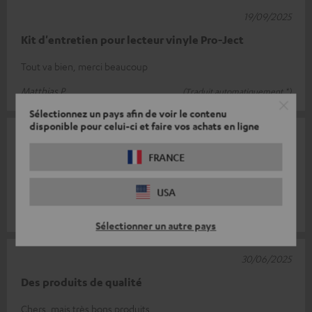
19/09/2025
Kit d'entretien pour lecteur vinyle Pro-Ject
Tout va bien, merci beaucoup
Matthias P.
(Traduit automatiquement *)
Sélectionnez un pays afin de voir le contenu
disponible pour celui-ci et faire vos achats en ligne
06/08/2025
FRANCE
Haut de page
Fonctionne bien.
USA
Beate L.
(Traduit automatiquement *)
Sélectionner un autre pays
30/06/2025
Des produits de qualité
Chers, mais très bons produits