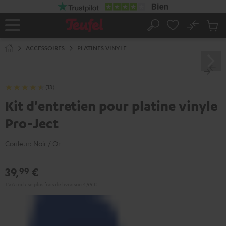
ERS LE
ONTENU
No
Sau
Page
Rechercher
Produi
d’accueil
du
ACCESSOIRES
PLATINES VINYLE
panier
(13)
Kit d'entretien pour platine vinyle
Pro-Ject
Couleur:
Noir / Or
39,
€
99
TVA incluse
plus
frais de livraison
4,99 €