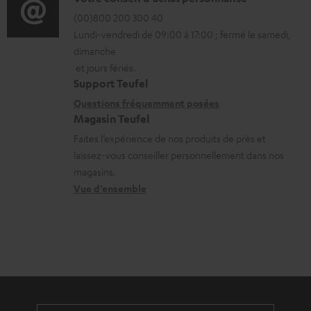
D
t
r
é
(00)800 200 300 40
i
Lundi-vendredi de 09:00 à 17:00 ; fermé le samedi,
m
t
o
dimanche
a
a
n
et jours fériés.
t
i
s
Support Teufel
i
l
r
Questions fréquemment posées
Magasin Teufel
o
s
e
Faites l’expérience de nos produits de près et
n
c
l
laissez-vous conseiller personnellement dans nos
s
o
a
magasins.
r
n
t
Vue d’ensemble
e
t
i
l
a
v
a
c
e
t
t
s
i
à
v