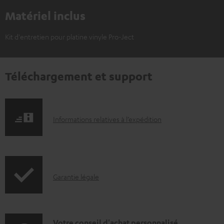
Matériel inclus
Kit d'entretien pour platine vinyle Pro-Ject
Téléchargement et support
I
Informations relatives à l’expédition
n
f
o
I
Garantie légale
r
n
m
f
a
o
Votre conseil d'achat personnalisé