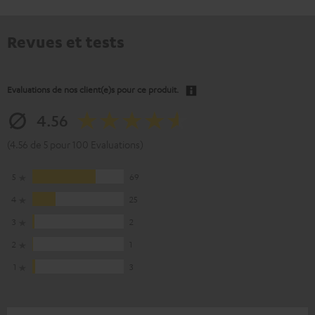
Revues et tests
Evaluations de nos client(e)s pour ce produit.
4.56
(4.56 de 5 pour 100 Evaluations)
5
69
4
25
3
2
2
1
1
3