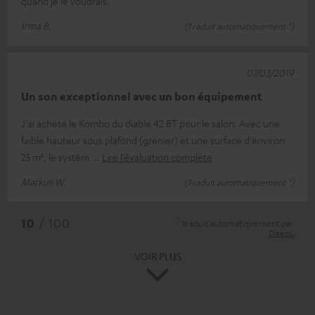
quand je le voudrais.
Irma B.
(Traduit automatiquement *)
07/03/2019
Un son exceptionnel avec un bon équipement
J'ai acheté le Kombo du diable 42 BT pour le salon. Avec une
faible hauteur sous plafond (grenier) et une surface d'environ
25 m², le systèm
Lire l’évaluation complète
Markus W.
(Traduit automatiquement *)
*
10
/ 100
traduit automatiquement par
DeepL
VOIR PLUS