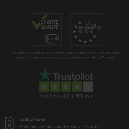
g
a
r
a
n
t
Teufel adhère à la Fédération du e-commerce et de la vente à distance (Fevad) et à sa charte
i
qualité. La Fevad est membre du réseau européen Ecommerce Europe Trustmark.
e
Le Blog Teufel
Technologies audio, modes, conseils & astuces