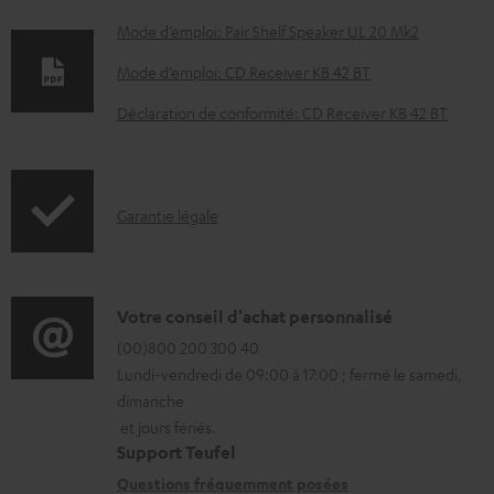
D
Mode d’emploi: Pair Shelf Speaker UL 20 Mk2
o
Mode d’emploi: CD Receiver KB 42 BT
c
Déclaration de conformité: CD Receiver KB 42 BT
u
m
e
I
Garantie légale
n
n
t
f
s
o
D
Votre conseil d'achat personnalisé
t
r
é
(00)800 200 300 40
é
Lundi-vendredi de 09:00 à 17:00 ; fermé le samedi,
m
t
l
dimanche
a
a
é
et jours fériés.
t
i
Support Teufel
c
i
l
Questions fréquemment posées