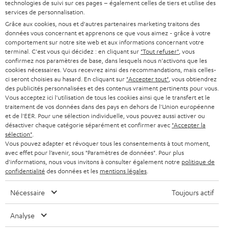
SUPPORT
technologies de suivi sur ces pages – également celles de tiers et utilise des
l
Boutiques en ligne Teufel
services de personnalisation.
BARRES DE SON
a
Grâce aux cookies, nous et d'autres partenaires marketing traitons des
CARRIÈRE
ALLEMAGNE
données vous concernant et apprenons ce que vous aimez - grâce à votre
n
STEREO
comportement sur notre site web et aux informations concernant votre
PRESSE
terminal. C'est vous qui décidez : en cliquant sur
"Tout refuser"
, vous
e
AUTRICHE
confirmez nos paramètres de base, dans lesquels nous n'activons que les
SMART HOME
w
cookies nécessaires. Vous recevrez ainsi des recommandations, mais celles-
B2B
ci seront choisies au hasard. En cliquant sur
"Accepter tout"
, vous obtiendrez
s
SUISSE
BLUETOOTH
des publicités personnalisées et des contenus vraiment pertinents pour vous.
BLOG
Vous acceptez ici l'utilisation de tous les cookies ainsi que le transfert et le
l
traitement de vos données dans des pays en dehors de l'Union européenne
CASQUES AUDIO
e
PAYS-BAS
NEWSLETTER
et de l'EER. Pour une sélection individuelle, vous pouvez aussi activer ou
désactiver chaque catégorie séparément et confirmer avec
"Accepter la
t
CASQUES BLUETOOTH AUDIO
sélection"
.
MAGASINS
BELGIQUE
Vous pouvez adapter et révoquer tous les consentements à tout moment,
t
avec effet pour l’avenir, sous "Paramètres de données". Pour plus
SYSTEMES COMPLETS
e
AVANTAGES D’ACHAT
d'informations, nous vous invitons à consulter également notre
politique de
confidentialité
des données et les
mentions légales
.
FRANCE
r
ENCEINTES
L’HISTOIRE DE TEUFEL
Nécessaire
Toujours actif
POLOGNE
ULTIMA
MANAGEMENT
Analyse
ÉCOUTEURS INTRA-AURICULAIRES
ESPAGNE
DEVELOPPEMENT DURABLE