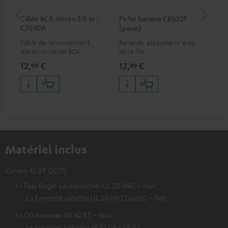
Câble RCA stéréo 3.0 m -
Fiche banane C8502P
Sup
C7030A
(paire)
AC
Câble de raccordement
Bananes, plaquées or avec
Sup
stéréo universel RCA,
serre-fils
pou
compatible avec tous les
cai
12,
€
12,
€
29
99
99
appareils équipés de prises
RCA
Matériel inclus
Kombo 42 BT (2017)
1 × Paar Regal-Lautsprecher UL 20 Mk2 – Noir
2 × Enceinte satellite UL 20 Mk2 (unité) – Noir
1 × CD Receiver KB 42 BT – Noir
1 × Antenne AM pour IP 42 CR / KB 42