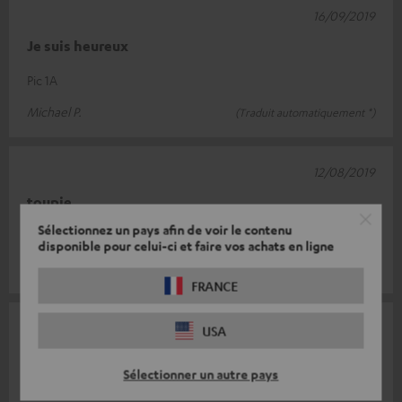
16/09/2019
Je suis heureux
Pic 1A
Michael P.
(Traduit automatiquement *)
12/08/2019
toupie
Sélectionnez un pays afin de voir le contenu
Je suis très heureux.
disponible pour celui-ci et faire vos achats en ligne
Florian T.
(Traduit automatiquement *)
FRANCE
20/05/2019
USA
Petit break puissant
Sélectionner un autre pays
Excellent son pour les petites pièces. J'ai installé le 42 BT dans