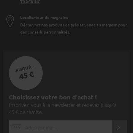
TRACKING
Localisateur de magasins
Découvrez nos produits de près et venez au magasin pour
des conseils personnalisés.
JUSQU'À -
45 €
I
Choisissez votre bon d'achat !
Inscrivez-vous à la newsletter et recevez jusqu'à
n
45 € de remise.
s
c
S'ABO
EMAIL
r