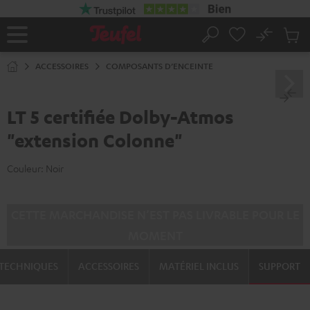
ERS LE
ONTENU
No
Sau
Page
Rechercher
Produi
d’accueil
du
ACCESSOIRES
COMPOSANTS D’ENCEINTE
panier
LT 5 certifiée Dolby-Atmos
"extension Colonne"
Couleur:
Noir
CETTE MARCHANDISE N’EST PAS LIVRABLE POUR LE
MOMENT
TECHNIQUES
ACCESSOIRES
MATÉRIEL INCLUS
SUPPORT