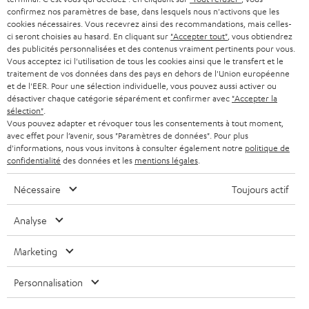
w
B2B
confirmez nos paramètres de base, dans lesquels nous n'activons que les
s
SUISSE
BLUETOOTH
cookies nécessaires. Vous recevrez ainsi des recommandations, mais celles-
BLOG
ci seront choisies au hasard. En cliquant sur
"Accepter tout"
, vous obtiendrez
l
des publicités personnalisées et des contenus vraiment pertinents pour vous.
CASQUES AUDIO
e
Vous acceptez ici l'utilisation de tous les cookies ainsi que le transfert et le
PAYS-BAS
NEWSLETTER
traitement de vos données dans des pays en dehors de l'Union européenne
t
CASQUES BLUETOOTH AUDIO
et de l'EER. Pour une sélection individuelle, vous pouvez aussi activer ou
MAGASINS
désactiver chaque catégorie séparément et confirmer avec
"Accepter la
BELGIQUE
t
sélection"
.
SYSTEMES COMPLETS
e
AVANTAGES D’ACHAT
Vous pouvez adapter et révoquer tous les consentements à tout moment,
avec effet pour l’avenir, sous "Paramètres de données". Pour plus
FRANCE
r
ENCEINTES
d'informations, nous vous invitons à consulter également notre
politique de
L’HISTOIRE DE TEUFEL
confidentialité
des données et les
mentions légales
.
POLOGNE
ULTIMA
MANAGEMENT
Nécessaire
Toujours actif
ÉCOUTEURS INTRA-AURICULAIRES
ESPAGNE
DEVELOPPEMENT DURABLE
Analyse
Sous réserve de modifications techniques, de fautes de frappe et d’autres
FANSHOP
VALEURS
erreurs. Les accessoires figurant sur l’image ne font pas partie du contenu de
Marketing
ITALIE
livraison. D’éventuels frais d’élimination des batteries sont inclus dans le prix.
NOUVEAUTÉS
ACCESSIBILITÉ
Personnalisation
USA
©2026 Lautsprecher Teufel GmbH - Tous droits réservés.