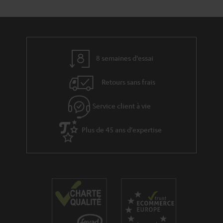
e
t
l
a
a
c
t
t
8 semaines d'essai
i
v
Retours sans frais
e
s
Service client à vie
à
Plus de 45 ans d'expertise
l
a
g
a
r
a