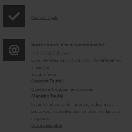
I
Garantie légale
n
f
o
D
Votre conseil d'achat personnalisé
r
é
(00)800 200 300 40
Lundi-vendredi de 09:00 à 17:00 ; fermé le samedi,
m
t
dimanche
a
a
et jours fériés.
t
i
Support Teufel
i
l
Questions fréquemment posées
Magasin Teufel
o
s
Faites l’expérience de nos produits de près et
n
c
laissez-vous conseiller personnellement dans nos
s
o
magasins.
r
n
Vue d’ensemble