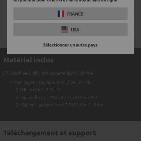
basses
24,
€
12,
€
99
99
FRANCE
USA
Sélectionner un autre pays
Matériel inclus
LT 5 certifiée Dolby-Atmos "extension Colonne"
1 × Paar Säulen-Lautsprecher LT 5A FR – Noir
2 × Netzteil für LT 5A FR
2 × Spikes für LT 5 Mk2 FR / LT 5A FR (5 Stk.)
2 × Säulen-Lautsprecher LT 5A FR (Stk.) – Noir
Téléchargement et support