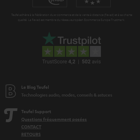
n
t
Teufel adhère à la Fédération du e-commerce et de la vente à distance (Fevad) et à sa charte
i
qualité. La Fevad est membre du réseau européen Ecommerce Europe Trustmark.
e
Le Blog Teufel
Technologies audio, modes, conseils & astuces
Teufel Support
Questions fréquemment posées
CONTACT
RETOURS