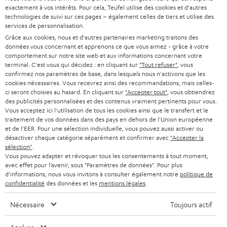
l
Boutiques en ligne Teufel
exactement à vos intérêts. Pour cela, Teufel utilise des cookies et d'autres
BARRES DE SON
technologies de suivi sur ces pages – également celles de tiers et utilise des
a
CARRIÈRE
services de personnalisation.
ALLEMAGNE
n
Grâce aux cookies, nous et d'autres partenaires marketing traitons des
STEREO
PRESSE
données vous concernant et apprenons ce que vous aimez - grâce à votre
e
AUTRICHE
comportement sur notre site web et aux informations concernant votre
SMART HOME
w
terminal. C'est vous qui décidez : en cliquant sur
"Tout refuser"
, vous
B2B
confirmez nos paramètres de base, dans lesquels nous n'activons que les
s
cookies nécessaires. Vous recevrez ainsi des recommandations, mais celles-
SUISSE
BLUETOOTH
BLOG
ci seront choisies au hasard. En cliquant sur
"Accepter tout"
, vous obtiendrez
l
des publicités personnalisées et des contenus vraiment pertinents pour vous.
CASQUES AUDIO
e
Vous acceptez ici l'utilisation de tous les cookies ainsi que le transfert et le
PAYS-BAS
NEWSLETTER
traitement de vos données dans des pays en dehors de l'Union européenne
t
CASQUES BLUETOOTH AUDIO
et de l'EER. Pour une sélection individuelle, vous pouvez aussi activer ou
MAGASINS
désactiver chaque catégorie séparément et confirmer avec
"Accepter la
BELGIQUE
t
sélection"
.
SYSTEMES COMPLETS
e
AVANTAGES D’ACHAT
Vous pouvez adapter et révoquer tous les consentements à tout moment,
avec effet pour l’avenir, sous "Paramètres de données". Pour plus
FRANCE
r
ENCEINTES
d'informations, nous vous invitons à consulter également notre
politique de
L’HISTOIRE DE TEUFEL
confidentialité
des données et les
mentions légales
.
POLOGNE
ULTIMA
MANAGEMENT
Nécessaire
Toujours actif
ÉCOUTEURS INTRA-AURICULAIRES
ESPAGNE
DEVELOPPEMENT DURABLE