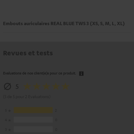
Embouts auriculaires REAL BLUE TWS 3 (XS, S, M, L, XL)
Revues et tests
Evaluations de nos client(e)s pour ce produit.
5
(5 de 5 pour 2 Evaluations)
5
2
4
0
3
0