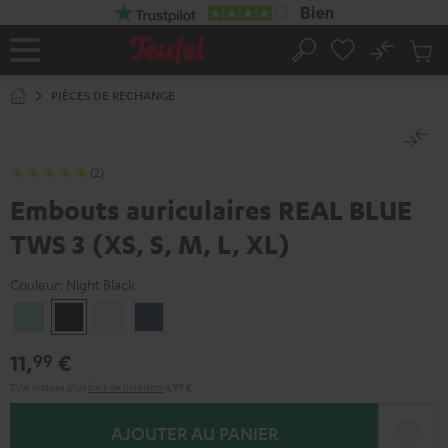
ERS LE
ONTENU
No
Sau
Page
Rechercher
Produi
d’accueil
du
PIÈCES DE RECHANGE
panier
(2)
Embouts auriculaires REAL BLUE
TWS 3 (XS, S, M, L, XL)
Couleur:
Night Black
Misty
Night
Pure
Steel
Green
Black
White
Blue
11,
€
99
TVA incluse
plus
frais de livraison
4,99 €
AJOUTER AU PANIER