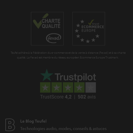
g
d
a
i
r
t
a
i
n
o
t
n
Teufel adhère à la Fédération du e-commerce et de la vente à distance (Fevad) et à sa charte
i
qualité. La Fevad est membre du réseau européen Ecommerce Europe Trustmark.
e
Le Blog Teufel
Technologies audio, modes, conseils & astuces