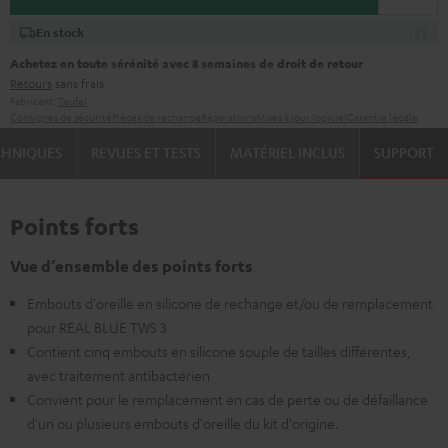
En stock
Achetez en toute sérénité avec 8 semaines de droit de retour
Retours
sans frais
Fabricant:
Teufel
Consignes de sécurité
Pièces de rechange
Réparations
Mises à jour logiciel
Garantie légale
CHNIQUES
REVUES ET TESTS
MATÉRIEL INCLUS
SUPPORT
Points forts
Vue d’ensemble des points forts
Embouts d'oreille en silicone de rechange et/ou de remplacement
pour REAL BLUE TWS 3
Contient cinq embouts en silicone souple de tailles différentes,
avec traitement antibactérien
Convient pour le remplacement en cas de perte ou de défaillance
d'un ou plusieurs embouts d'oreille du kit d'origine.