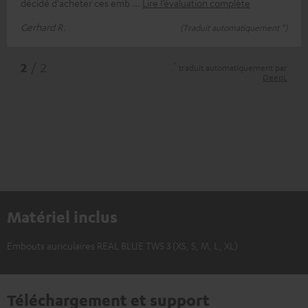
décidé d'acheter ces emb
Lire l’évaluation complète
Gerhard R.
(Traduit automatiquement *)
*
2
/ 2
traduit automatiquement par
DeepL
Matériel inclus
Embouts auriculaires REAL BLUE TWS 3 (XS, S, M, L, XL)
Téléchargement et support