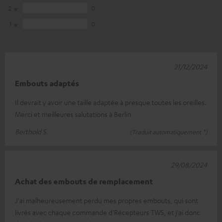
2
0
1
0
21/12/2024
Embouts adaptés
Il devrait y avoir une taille adaptée à presque toutes les oreilles.
Merci et meilleures salutations à Berlin
Berthold S.
(Traduit automatiquement *)
29/08/2024
Achat des embouts de remplacement
J'ai malheureusement perdu mes propres embouts, qui sont
livrés avec chaque commande d'Récepteurs TWS, et j'ai donc