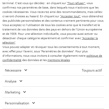
SMART HOME
w
terminal. C'est vous qui décidez : en cliquant sur
"Tout refuser"
, vous
B2B
confirmez nos paramètres de base, dans lesquels nous n'activons que les
s
cookies nécessaires. Vous recevrez ainsi des recommandations, mais celles-
SUISSE
BLUETOOTH
BLOG
ci seront choisies au hasard. En cliquant sur
"Accepter tout"
, vous obtiendrez
l
des publicités personnalisées et des contenus vraiment pertinents pour vous.
CASQUES AUDIO
e
Vous acceptez ici l'utilisation de tous les cookies ainsi que le transfert et le
PAYS-BAS
NEWSLETTER
traitement de vos données dans des pays en dehors de l'Union européenne
t
CASQUES BLUETOOTH AUDIO
et de l'EER. Pour une sélection individuelle, vous pouvez aussi activer ou
MAGASINS
désactiver chaque catégorie séparément et confirmer avec
"Accepter la
BELGIQUE
t
sélection"
.
SYSTEMES COMPLETS
e
AVANTAGES D’ACHAT
Vous pouvez adapter et révoquer tous les consentements à tout moment,
avec effet pour l’avenir, sous "Paramètres de données". Pour plus
FRANCE
r
ENCEINTES
d'informations, nous vous invitons à consulter également notre
politique de
L’HISTOIRE DE TEUFEL
confidentialité
des données et les
mentions légales
.
POLOGNE
ULTIMA
MANAGEMENT
Nécessaire
Toujours actif
ÉCOUTEURS INTRA-AURICULAIRES
ESPAGNE
DEVELOPPEMENT DURABLE
Analyse
Sous réserve de modifications techniques, de fautes de frappe et d’autres
FANSHOP
VALEURS
erreurs. Les accessoires figurant sur l’image ne font pas partie du contenu de
Marketing
ITALIE
livraison. D’éventuels frais d’élimination des batteries sont inclus dans le prix.
NOUVEAUTÉS
ACCESSIBILITÉ
Personnalisation
USA
©2026 Lautsprecher Teufel GmbH - Tous droits réservés.