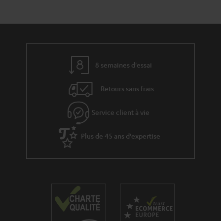
a
c
e
s
t
t
s
i
à
v
l
e
’
8 semaines d'essai
s
e
Retours sans frais
à
x
l
p
Service client à vie
a
é
g
Plus de 45 ans d'expertise
d
a
i
r
t
a
i
n
o
t
n