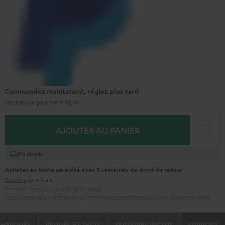
Commandez maintenant, réglez plus tard
Facilités de paiement PayPal
AJOUTER AU PANIER
En stock
Achetez en toute sérénité avec 8 semaines de droit de retour
Retours
sans frais
Fabricant:
manufacturer.pdp.label.ruwido
Consignes de sécurité
Pièces de rechange
Réparations
Mises à jour logiciel
Garantie légale
CHNIQUES
REVUES ET TESTS
MATÉRIEL INCLUS
SUPPORT