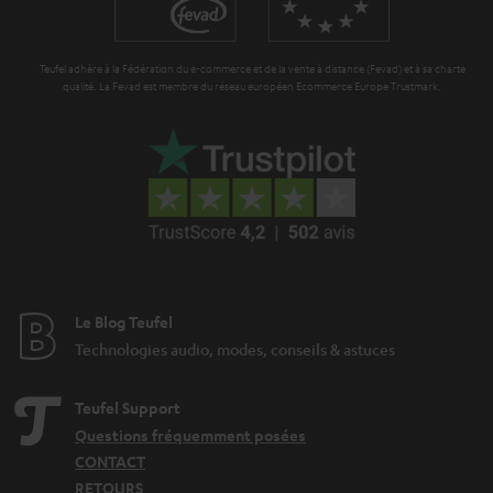
i
e
Teufel adhère à la Fédération du e-commerce et de la vente à distance (Fevad) et à sa charte
qualité. La Fevad est membre du réseau européen Ecommerce Europe Trustmark.
Le Blog Teufel
Technologies audio, modes, conseils & astuces
Teufel Support
Questions fréquemment posées
CONTACT
RETOURS