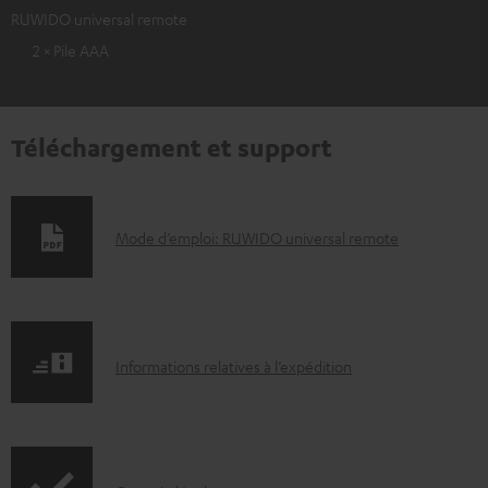
RUWIDO universal remote
2 × Pile AAA
Téléchargement et support
D
Mode d’emploi: RUWIDO universal remote
o
c
u
I
m
Informations relatives à l’expédition
n
e
f
n
o
t