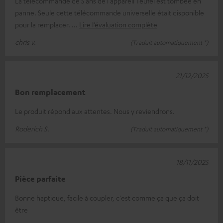
La télécommande de 5 ans de l'appareil Teufel est tombée en
panne. Seule cette télécommande universelle était disponible
pour la remplacer.
Lire l’évaluation complète
chris v.
(Traduit automatiquement *)
21/12/2025
Bon remplacement
Le produit répond aux attentes. Nous y reviendrons.
Roderich S.
(Traduit automatiquement *)
18/11/2025
Pièce parfaite
Bonne haptique, facile à coupler, c'est comme ça que ça doit
être