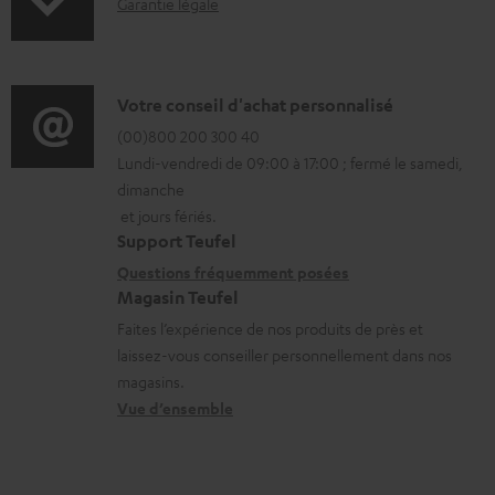
I
Garantie légale
r
s
n
m
t
f
a
é
o
D
Votre conseil d'achat personnalisé
t
l
r
é
(00)800 200 300 40
i
é
Lundi-vendredi de 09:00 à 17:00 ; fermé le samedi,
m
t
o
c
dimanche
a
a
n
h
et jours fériés.
t
i
s
a
Support Teufel
i
l
r
Questions fréquemment posées
r
Magasin Teufel
o
s
e
g
Faites l’expérience de nos produits de près et
n
c
l
e
laissez-vous conseiller personnellement dans nos
s
o
a
a
magasins.
r
n
t
b
Vue d’ensemble
e
t
i
l
l
a
v
e