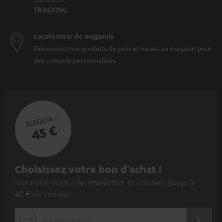
TRACKING
Localisateur de magasins
Découvrez nos produits de près et venez au magasin pour
des conseils personnalisés.
JUSQU'À -
45 €
I
Choisissez votre bon d'achat !
Inscrivez-vous à la newsletter et recevez jusqu'à
n
45 € de remise.
s
c