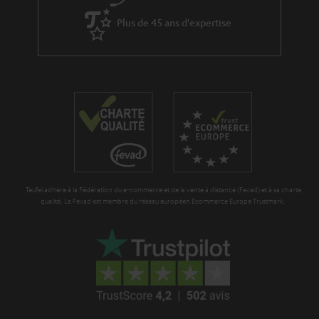
à
x
Plus de 45 ans d'expertise
l
p
a
é
g
d
a
i
r
t
a
i
n
o
t
n
Teufel adhère à la Fédération du e-commerce et de la vente à distance (Fevad) et à sa charte
i
qualité. La Fevad est membre du réseau européen Ecommerce Europe Trustmark.
e