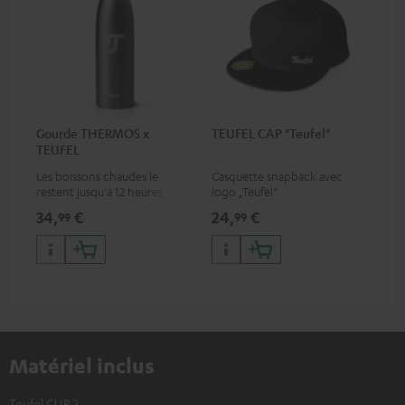
Gourde THERMOS x
TEUFEL CAP "Teufel"
TEUFEL
Les boissons chaudes le
Casquette snapback avec
restent jusqu'à 12 heures
logo „Teufel“
durant, alors que les boissons
34,
€
24,
€
99
99
froides le restent jusqu'à 24
heures
Matériel inclus
Teufel CUP 2