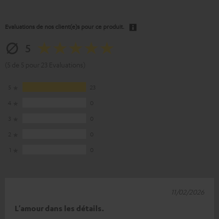
Evaluations de nos client(e)s pour ce produit.
5
(5 de 5 pour 23 Evaluations)
5
23
4
0
3
0
2
0
1
0
11/02/2026
L'amour dans les détails.