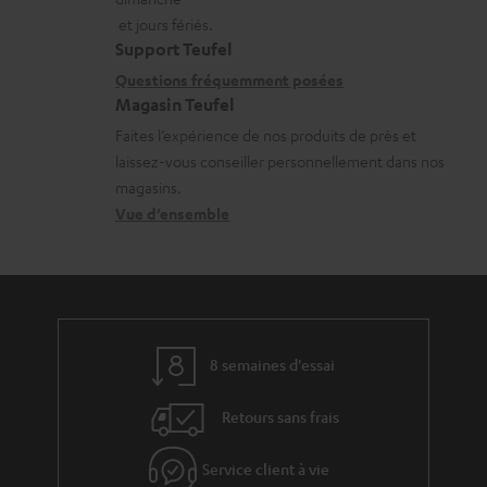
a
a
n
et jours fériés.
t
i
s
Support Teufel
i
l
r
Questions fréquemment posées
Magasin Teufel
o
s
e
Faites l’expérience de nos produits de près et
n
c
l
laissez-vous conseiller personnellement dans nos
s
o
a
magasins.
r
n
t
Vue d’ensemble
e
t
i
l
a
v
a
c
e
t
t
s
8 semaines d'essai
i
à
v
l
Retours sans frais
e
’
s
Service client à vie
e