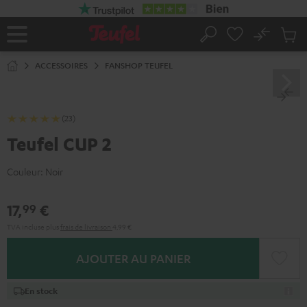
ERS LE
ONTENU
No
Sau
Page
Rechercher
Produi
d’accueil
du
ACCESSOIRES
FANSHOP TEUFEL
panier
(23)
Teufel CUP 2
Couleur:
Noir
17,
€
99
TVA incluse
plus
frais de livraison
4,99 €
AJOUTER AU PANIER
En stock