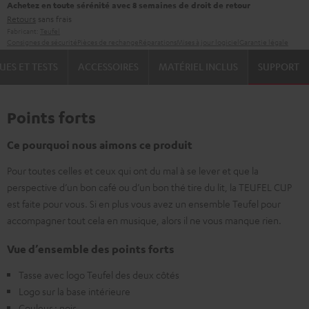
Achetez en toute sérénité avec 8 semaines de droit de retour
Retours
sans frais
Fabricant:
Teufel
Consignes de sécurité
Pièces de rechange
Réparations
Mises à jour logiciel
Garantie légale
UES ET TESTS
ACCESSOIRES
MATÉRIEL INCLUS
SUPPORT
Points forts
Ce pourquoi nous aimons ce produit
Pour toutes celles et ceux qui ont du mal à se lever et que la
perspective d’un bon café ou d’un bon thé tire du lit, la TEUFEL CUP
est faite pour vous. Si en plus vous avez un ensemble Teufel pour
accompagner tout cela en musique, alors il ne vous manque rien.
Vue d’ensemble des points forts
Tasse avec logo Teufel des deux côtés
Logo sur la base intérieure
Couleur : noir