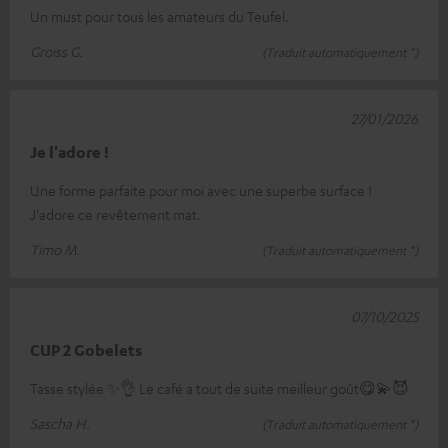
Un must pour tous les amateurs du Teufel.
Groiss G.
(Traduit automatiquement *)
27/01/2026
Je l'adore !
Une forme parfaite pour moi avec une superbe surface !
J'adore ce revêtement mat.
Timo M.
(Traduit automatiquement *)
07/10/2025
CUP 2 Gobelets
Tasse stylée ✨️👌 Le café a tout de suite meilleur goût😋💫😈
Sascha H.
(Traduit automatiquement *)