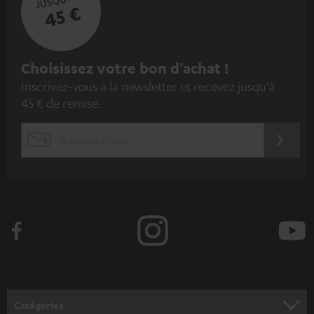
45 €
I
Choisissez votre bon d'achat !
Inscrivez-vous à la newsletter et recevez jusqu'à
n
45 € de remise.
s
c
S'ABO
EMAIL
r
WIDGET
i
v
e
z
-
v
o
Catégories