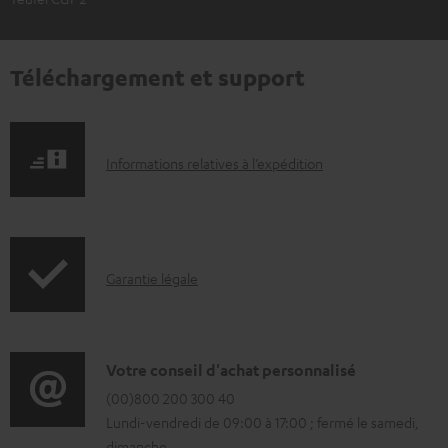
Téléchargement et support
I
Informations relatives à l’expédition
n
f
o
I
Garantie légale
r
n
m
f
a
o
D
Votre conseil d'achat personnalisé
t
r
é
(00)800 200 300 40
i
Lundi-vendredi de 09:00 à 17:00 ; fermé le samedi,
m
t
o
dimanche