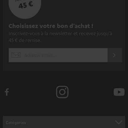
45 €
I
Choisissez votre bon d'achat !
Inscrivez-vous à la newsletter et recevez jusqu'à
n
45 € de remise.
s
c
S'ABO
EMAIL
r
WIDGET
i
v
e
z
-
v
o
Catégories