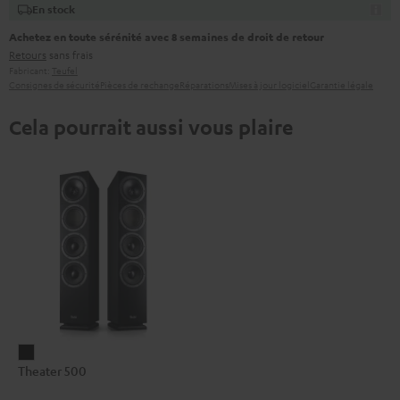
En stock
Achetez en toute sérénité avec 8 semaines de droit de retour
Retours
sans frais
Fabricant:
Teufel
Consignes de sécurité
Pièces de rechange
Réparations
Mises à jour logiciel
Garantie légale
Cela pourrait aussi vous plaire
Theater
Theater 500
500
Noir