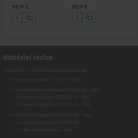
bas
99,
€
59,
€
24
99
99
Matériel inclus
Theater 500 "2.0>5.1 Surround expansion set"
1 × Enceinte centrale T 500 C 16 – Noir
1 × Paire d'enceintes dipolaires T 500 D 16 – Noir
1 × Enceinte dipolaire T 500 DL 16 – Noir
1 × Enceinte dipolaire T 500 DR 16 – Noir
1 × Caisson de basses actif S 6000 SW – Noir
1 × cadre en tissu pour S 6000 SW
1 × Câble d’alimentation – Noir