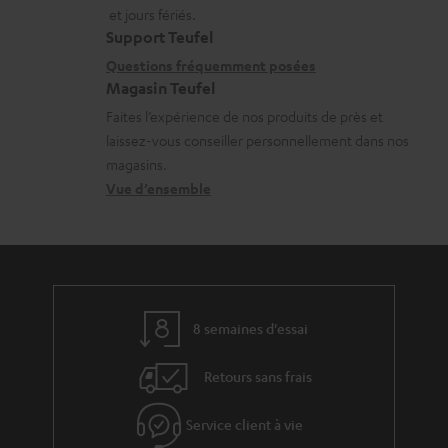
a
a
n
et jours fériés.
t
i
s
Support Teufel
i
l
r
Questions fréquemment posées
Magasin Teufel
o
s
e
Faites l’expérience de nos produits de près et
n
c
l
laissez-vous conseiller personnellement dans nos
s
o
a
magasins.
r
n
t
Vue d’ensemble
e
t
i
l
a
v
a
c
e
t
t
s
8 semaines d'essai
i
à
v
l
Retours sans frais
e
’
s
Service client à vie
e