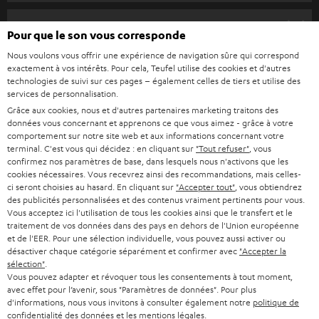
u
HOME CINEMA
s
Société
Pour que le son vous corresponde
à
SYSTEMES COMPLETS HOME CINEMA
Nous voulons vous offrir une expérience de navigation sûre qui correspond
SUPPORT
l
Boutiques en ligne Teufel
exactement à vos intérêts. Pour cela, Teufel utilise des cookies et d'autres
technologies de suivi sur ces pages – également celles de tiers et utilise des
BARRES DE SON
a
CARRIÈRE
services de personnalisation.
ALLEMAGNE
n
Grâce aux cookies, nous et d'autres partenaires marketing traitons des
STEREO
PRESSE
données vous concernant et apprenons ce que vous aimez - grâce à votre
e
comportement sur notre site web et aux informations concernant votre
AUTRICHE
SMART HOME
w
terminal. C'est vous qui décidez : en cliquant sur
"Tout refuser"
, vous
B2B
confirmez nos paramètres de base, dans lesquels nous n'activons que les
s
cookies nécessaires. Vous recevrez ainsi des recommandations, mais celles-
SUISSE
BLUETOOTH
BLOG
ci seront choisies au hasard. En cliquant sur
"Accepter tout"
, vous obtiendrez
l
des publicités personnalisées et des contenus vraiment pertinents pour vous.
CASQUES AUDIO
e
Vous acceptez ici l'utilisation de tous les cookies ainsi que le transfert et le
PAYS-BAS
NEWSLETTER
traitement de vos données dans des pays en dehors de l'Union européenne
t
CASQUES BLUETOOTH AUDIO
et de l'EER. Pour une sélection individuelle, vous pouvez aussi activer ou
MAGASINS
désactiver chaque catégorie séparément et confirmer avec
"Accepter la
BELGIQUE
t
sélection"
.
SYSTEMES COMPLETS
e
Vous pouvez adapter et révoquer tous les consentements à tout moment,
AVANTAGES D’ACHAT
avec effet pour l’avenir, sous "Paramètres de données". Pour plus
FRANCE
r
ENCEINTES
d'informations, nous vous invitons à consulter également notre
politique de
L’HISTOIRE DE TEUFEL
confidentialité
des données et les
mentions légales
.