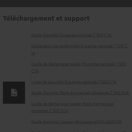
Téléchargement et support
D
Mode d’emploi: Enceinte centrale T 500 C 16
o
Déclaration de conformité: Enceinte centrale T 500 C
c
16
u
Guide de démarrage rapide: Enceinte centrale T 500
m
C 16
e
Livret de sécurité: Enceinte centrale T 500 C 16
n
Mode d’emploi: Paire d'enceintes dipolaires T 500 D 16
t
Guide de démarrage rapide: Paire d'enceintes
s
dipolaires T 500 D 16
t
Mode d’emploi: Caisson de basses actif S 6000 SW
é