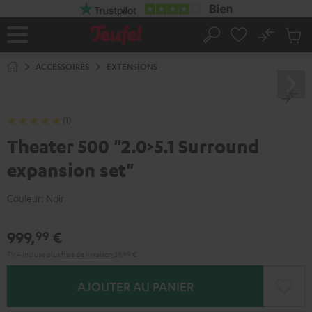
ERS LE
ONTENU
No
Sau
Page
Rechercher
Produi
d’accueil
du
ACCESSOIRES
EXTENSIONS
panier
(1)
Theater 500 "2.0>5.1 Surround
expansion set"
Couleur:
Noir
999,
€
99
TVA incluse
plus
frais de livraison
39,99 €
AJOUTER AU PANIER