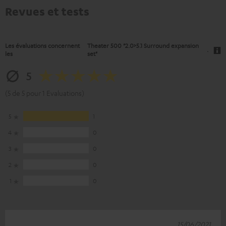
Revues et tests
Les évaluations concernent
Theater 500 "2.0>5.1 Surround expansion
.
les
set"
5
(5 de 5 pour 1 Evaluations)
5
1
4
0
3
0
2
0
1
0
15/06/2021