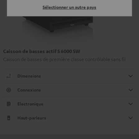
Sélectionner un autre pays
Caisson de basses actif S 6000 SW
Caisson de basses de première classe contrôlable sans fil
Dimensions
Connexions
Electronique
Haut-parleurs