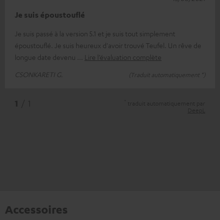
Je suis époustouflé
Je suis passé à la version 5.1 et je suis tout simplement
époustouflé. Je suis heureux d'avoir trouvé Teufel. Un rêve de
longue date devenu
Lire l’évaluation complète
CSONKARETI G.
(Traduit automatiquement *)
*
1
/ 1
traduit automatiquement par
DeepL
Accessoires