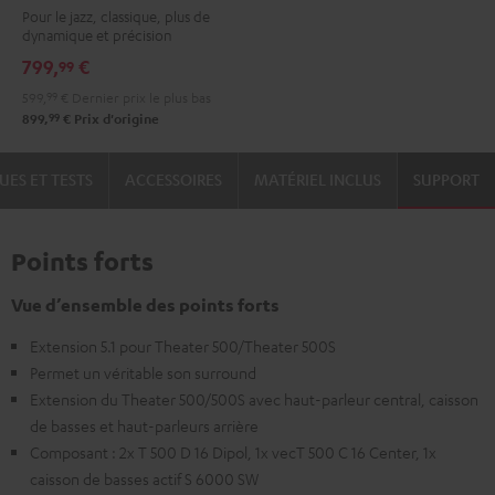
Pour le jazz, classique, plus de
dynamique et précision
799,
€
99
599,
99
€
Dernier prix le plus bas
99
899,
€
Prix d'origine
UES ET TESTS
ACCESSOIRES
MATÉRIEL INCLUS
SUPPORT
Points forts
Vue d’ensemble des points forts
Extension 5.1 pour Theater 500/Theater 500S
Permet un véritable son surround
Extension du Theater 500/500S avec haut-parleur central, caisson
de basses et haut-parleurs arrière
Composant : 2x T 500 D 16 Dipol, 1x vecT 500 C 16 Center, 1x
caisson de basses actif S 6000 SW