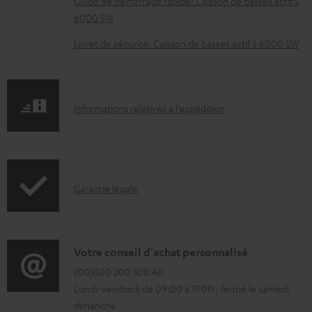
l
Guide de démarrage rapide: Caisson de basses actif S
6000 SW
é
c
Livret de sécurité: Caisson de basses actif S 6000 SW
h
a
r
I
Informations relatives à l’expédition
g
n
e
f
a
o
b
I
Garantie légale
r
l
n
m
e
f
a
s
o
D
Votre conseil d'achat personnalisé
t
r
é
(00)800 200 300 40
i
Lundi-vendredi de 09:00 à 17:00 ; fermé le samedi,
m
t
o
dimanche