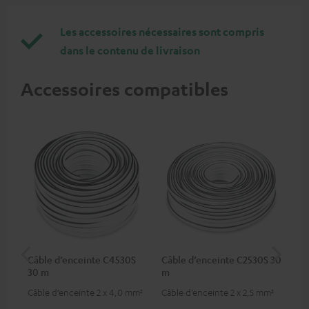
Les accessoires nécessaires sont compris
dans le contenu de livraison
Accessoires compatibles
Câble d’enceinte C4530S
Câble d’enceinte C2530S 30
Câb
30 m
m
C3
Câble d’enceinte 2 x 4,0 mm²
Câble d’enceinte 2 x 2,5 mm²
Câb
gam