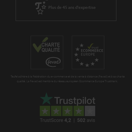
à
x
Plus de 45 ans d'expertise
l
p
a
é
g
d
a
i
r
t
a
i
n
o
t
n
Teufel adhère à la Fédération du e-commerce et de la vente à distance (Fevad) et à sa charte
i
qualité. La Fevad est membre du réseau européen Ecommerce Europe Trustmark.
e