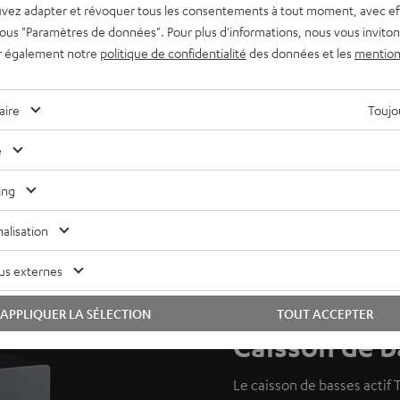
vez adapter et révoquer tous les consentements à tout moment, avec ef
 sous "Paramètres de données". Pour plus d'informations, nous vous inviton
r également notre
politique de confidentialité
des données et les
mention
aire
Toujou
e
ing
alisation
us externes
APPLIQUER LA SÉLECTION
TOUT ACCEPTER
Caisson de b
Le caisson de basses actif T