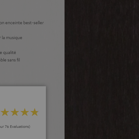
n enceinte best-seller
r la musique
e qualité
le sans fil
our 76 Evaluations)