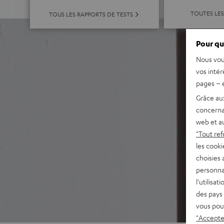
TOUTES LES
TOUS LES RAPPORTS DE TESTS
Pour qu
Nous vou
vos intér
pages – é
Grâce au
concerna
web et au
"Tout ref
les cooki
choisies 
personna
l'utilisa
des pays 
vous pou
"Accepter