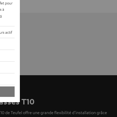
fet pour
s à
s
rs actif
asses T10
10 de Teufel offre une grande flexibilité d’installation grâce