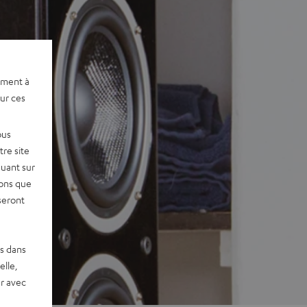
ement à
sur ces
ous
re site
quant sur
vons que
seront
es dans
elle,
r avec