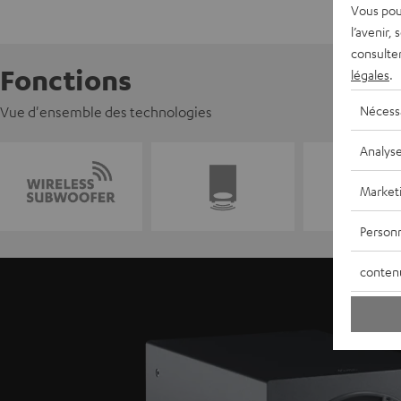
Vous pou
l’avenir,
consulte
Fonctions
légales
.
Nécess
Vue d'ensemble des technologies
Analys
Market
Personn
conten