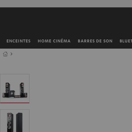
ERS LE
ONTENU
ENCEINTES
HOME CINÉMA
BARRES DE SON
BLUE
Page
d’accueil