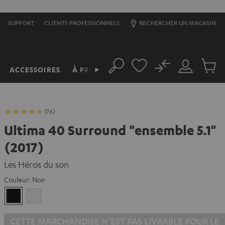
SUPPORT
CLIENTS PROFESSIONNELS
RECHERCHER UN MAGASIN
No
ACCESSOIRES
À PROPOS
►
Rechercher
Mon
Produit
compte
du
panier
(76)
Ultima 40 Surround "ensemble 5.1"
(2017)
Les Héros du son
Couleur:
Noir
Noir
Blanc
CETTE MARCHANDISE N’EST PAS LIVRABLE POUR LE