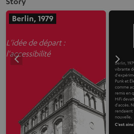
Story
Berlin, 1979
L'idée de départ :
l'accessibilité
Berlin, 19
vibrante d
d'expérim
Punk et Él
comme acqu
remis en q
HiFi devai
d'accès. N
rendaient 
nouvelle.
C'est ains