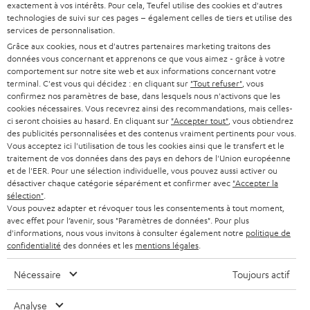
à
exactement à vos intérêts. Pour cela, Teufel utilise des cookies et d'autres
SYSTEMES COMPLETS HOME CINEMA
technologies de suivi sur ces pages – également celles de tiers et utilise des
SUPPORT
l
Boutiques en ligne Teufel
services de personnalisation.
BARRES DE SON
a
Grâce aux cookies, nous et d'autres partenaires marketing traitons des
CARRIÈRE
données vous concernant et apprenons ce que vous aimez - grâce à votre
ALLEMAGNE
n
comportement sur notre site web et aux informations concernant votre
STEREO
PRESSE
terminal. C'est vous qui décidez : en cliquant sur
"Tout refuser"
, vous
e
confirmez nos paramètres de base, dans lesquels nous n'activons que les
AUTRICHE
SMART HOME
w
cookies nécessaires. Vous recevrez ainsi des recommandations, mais celles-
B2B
ci seront choisies au hasard. En cliquant sur
"Accepter tout"
, vous obtiendrez
s
des publicités personnalisées et des contenus vraiment pertinents pour vous.
SUISSE
BLUETOOTH
BLOG
Vous acceptez ici l'utilisation de tous les cookies ainsi que le transfert et le
l
traitement de vos données dans des pays en dehors de l'Union européenne
CASQUES AUDIO
e
et de l'EER. Pour une sélection individuelle, vous pouvez aussi activer ou
PAYS-BAS
NEWSLETTER
désactiver chaque catégorie séparément et confirmer avec
"Accepter la
t
sélection"
.
CASQUES BLUETOOTH AUDIO
MAGASINS
Vous pouvez adapter et révoquer tous les consentements à tout moment,
BELGIQUE
t
avec effet pour l’avenir, sous "Paramètres de données". Pour plus
SYSTEMES COMPLETS
e
d'informations, nous vous invitons à consulter également notre
politique de
AVANTAGES D’ACHAT
confidentialité
des données et les
mentions légales
.
FRANCE
r
ENCEINTES
L’HISTOIRE DE TEUFEL
Nécessaire
Toujours actif
POLOGNE
ULTIMA
MANAGEMENT
Analyse