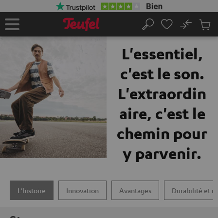
ERS LE
ONTENU
No
Sau
La marque Teufel
Page
Rechercher
Produi
d’accueil
du
L'essentiel,
panier
c'est le son.
L'extraordin
aire, c'est le
chemin pour
y parvenir.
L'histoire
Innovation
Avantages
Durabilité et r