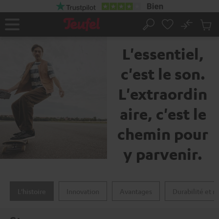
ERS LE
ONTENU
No
Sau
La marque Teufel
Page
Rechercher
Produi
d’accueil
du
L'essentiel,
panier
c'est le son.
L'extraordin
aire, c'est le
chemin pour
y parvenir.
L'histoire
Innovation
Avantages
Durabilité et r