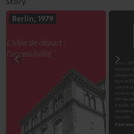
Story
Berlin, 1979
L'idée de départ :
l'accessibilité
Berlin, 19
vibrante d
d'expérim
Punk et Él
comme acqu
remis en q
HiFi devai
d'accès. N
rendaient 
nouvelle.
C'est ains