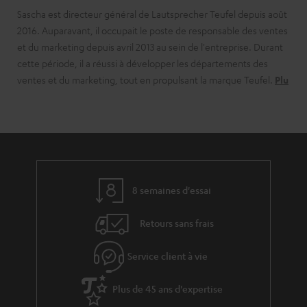
Sascha est directeur général de Lautsprecher Teufel depuis août
2016. Auparavant, il occupait le poste de responsable des ventes
et du marketing depuis avril 2013 au sein de l'entreprise. Durant
cette période, il a réussi à développer les départements des
ventes et du marketing, tout en propulsant la marque Teufel.
Plu
8 semaines d'essai
Retours sans frais
Service client à vie
Plus de 45 ans d'expertise