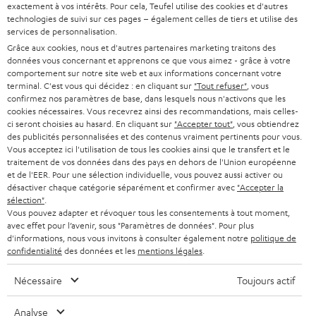
à
exactement à vos intérêts. Pour cela, Teufel utilise des cookies et d'autres
SYSTEMES COMPLETS HOME CINEMA
technologies de suivi sur ces pages – également celles de tiers et utilise des
SUPPORT
l
Boutiques en ligne Teufel
services de personnalisation.
BARRES DE SON
a
Grâce aux cookies, nous et d'autres partenaires marketing traitons des
CARRIÈRE
ALLEMAGNE
données vous concernant et apprenons ce que vous aimez - grâce à votre
n
comportement sur notre site web et aux informations concernant votre
STEREO
PRESSE
terminal. C'est vous qui décidez : en cliquant sur
"Tout refuser"
, vous
e
confirmez nos paramètres de base, dans lesquels nous n'activons que les
AUTRICHE
SMART HOME
w
cookies nécessaires. Vous recevrez ainsi des recommandations, mais celles-
B2B
ci seront choisies au hasard. En cliquant sur
"Accepter tout"
, vous obtiendrez
s
des publicités personnalisées et des contenus vraiment pertinents pour vous.
SUISSE
BLUETOOTH
BLOG
Vous acceptez ici l'utilisation de tous les cookies ainsi que le transfert et le
l
traitement de vos données dans des pays en dehors de l'Union européenne
CASQUES AUDIO
e
et de l'EER. Pour une sélection individuelle, vous pouvez aussi activer ou
PAYS-BAS
NEWSLETTER
désactiver chaque catégorie séparément et confirmer avec
"Accepter la
t
CASQUES BLUETOOTH AUDIO
sélection"
.
MAGASINS
Vous pouvez adapter et révoquer tous les consentements à tout moment,
BELGIQUE
t
avec effet pour l’avenir, sous "Paramètres de données". Pour plus
SYSTEMES COMPLETS
e
d'informations, nous vous invitons à consulter également notre
politique de
AVANTAGES D’ACHAT
confidentialité
des données et les
mentions légales
.
FRANCE
r
ENCEINTES
L’HISTOIRE DE TEUFEL
Nécessaire
Toujours actif
POLOGNE
ULTIMA
MANAGEMENT
Analyse