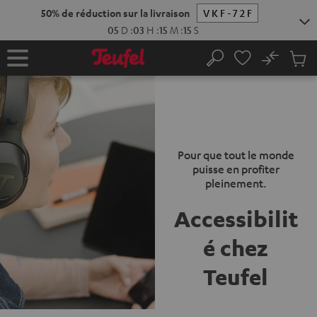
ERS LE
50% de réduction sur la livraison
VKF-72F
ONTENU
05
D
:
03
H
:
15
M
:
14
S
No
Sau
Page
Rechercher
Produi
d’accueil
du
panier
Pour que tout le monde
puisse en profiter
pleinement.
Accessibilit
é chez
Teufel