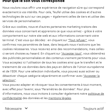
Pour que le son vous corresponde
WIDGET
i
Nous voulons vous offrir une expérience de navigation sûre qui correspond
v
exactement à vos intérêts. Pour cela, Teufel utilise des cookies et d'autres
technologies de suivi sur ces pages – également celles de tiers et utilise des
e
services de personnalisation.
z
Grâce aux cookies, nous et d'autres partenaires marketing traitons des
données vous concernant et apprenons ce que vous aimez - grâce à votre
-
comportement sur notre site web et aux informations concernant votre
terminal. C'est vous qui décidez : en cliquant sur
"Tout refuser"
, vous
v
confirmez nos paramètres de base, dans lesquels nous n'activons que les
o
cookies nécessaires. Vous recevrez ainsi des recommandations, mais celles-
Catégories
ci seront choisies au hasard. En cliquant sur
"Accepter tout"
, vous obtiendrez
u
des publicités personnalisées et des contenus vraiment pertinents pour vous.
Vous acceptez ici l'utilisation de tous les cookies ainsi que le transfert et le
HOME CINEMA
s
Société
traitement de vos données dans des pays en dehors de l'Union européenne
à
et de l'EER. Pour une sélection individuelle, vous pouvez aussi activer ou
SYSTEMES COMPLETS HOME CINEMA
désactiver chaque catégorie séparément et confirmer avec
"Accepter la
SUPPORT
l
Boutiques en ligne Teufel
sélection"
.
Vous pouvez adapter et révoquer tous les consentements à tout moment,
BARRES DE SON
a
CARRIÈRE
avec effet pour l’avenir, sous "Paramètres de données". Pour plus
ALLEMAGNE
n
d'informations, nous vous invitons à consulter également notre
politique de
STEREO
confidentialité
des données et les
mentions légales
.
PRESSE
e
AUTRICHE
SMART HOME
w
Nécessaire
Toujours actif
B2B