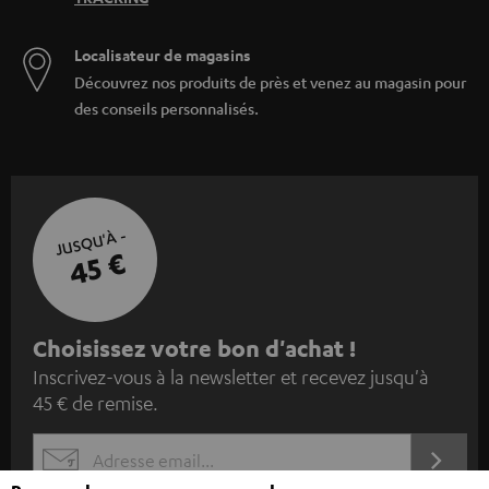
Localisateur de magasins
Découvrez nos produits de près et venez au magasin pour
des conseils personnalisés.
JUSQU'À -
45 €
I
Choisissez votre bon d'achat !
Inscrivez-vous à la newsletter et recevez jusqu'à
n
45 € de remise.
s
c
S'ABO
EMAIL
r