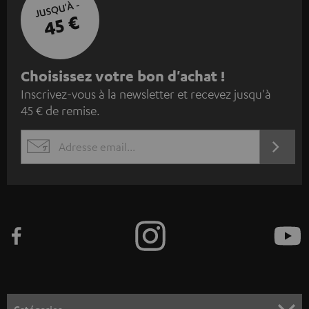
JUSQU'À -
45 €
I
Choisissez votre bon d'achat !
Inscrivez-vous à la newsletter et recevez jusqu'à
n
45 € de remise.
s
c
S'ABO
EMAIL
r
WIDGET
i
v
e
z
-
v
o