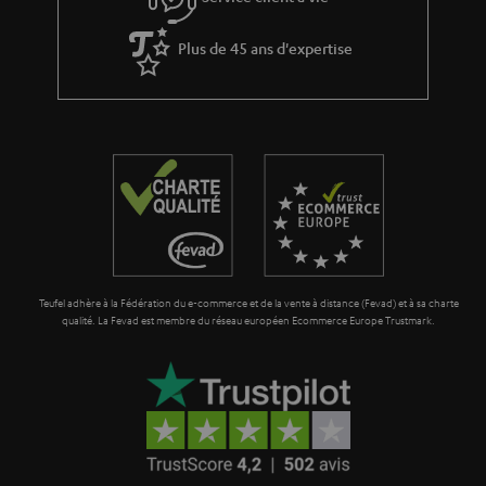
e
à
x
Plus de 45 ans d'expertise
l
p
a
é
g
d
a
i
r
t
a
i
n
o
t
n
Teufel adhère à la Fédération du e-commerce et de la vente à distance (Fevad) et à sa charte
i
qualité. La Fevad est membre du réseau européen Ecommerce Europe Trustmark.
e