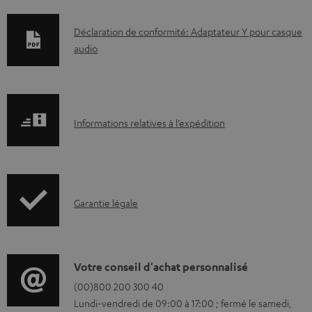
D
Déclaration de conformité: Adaptateur Y pour casque
audio
o
c
u
m
I
Informations relatives à l’expédition
e
n
n
f
t
o
s
I
Garantie légale
r
t
n
m
é
f
a
l
o
D
Votre conseil d'achat personnalisé
t
é
r
é
(00)800 200 300 40
i
c
Lundi-vendredi de 09:00 à 17:00 ; fermé le samedi,
m
t
o