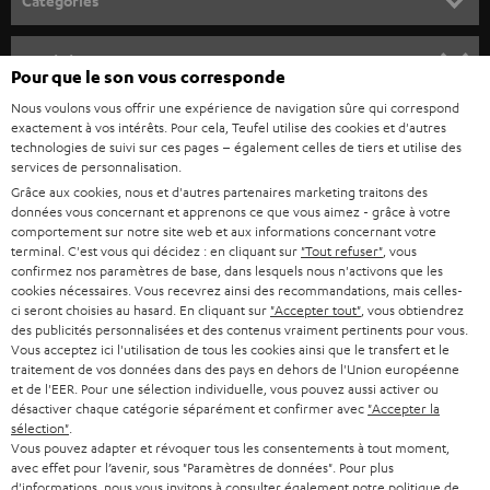
Catégories
u
HOME CINEMA
s
Société
Pour que le son vous corresponde
à
SYSTEMES COMPLETS HOME CINEMA
Nous voulons vous offrir une expérience de navigation sûre qui correspond
SUPPORT
l
Boutiques en ligne Teufel
exactement à vos intérêts. Pour cela, Teufel utilise des cookies et d'autres
BARRES DE SON
technologies de suivi sur ces pages – également celles de tiers et utilise des
a
CARRIÈRE
services de personnalisation.
ALLEMAGNE
n
Grâce aux cookies, nous et d'autres partenaires marketing traitons des
STEREO
PRESSE
données vous concernant et apprenons ce que vous aimez - grâce à votre
e
AUTRICHE
comportement sur notre site web et aux informations concernant votre
SMART HOME
w
terminal. C'est vous qui décidez : en cliquant sur
"Tout refuser"
, vous
B2B
confirmez nos paramètres de base, dans lesquels nous n'activons que les
s
cookies nécessaires. Vous recevrez ainsi des recommandations, mais celles-
SUISSE
BLUETOOTH
BLOG
ci seront choisies au hasard. En cliquant sur
"Accepter tout"
, vous obtiendrez
l
des publicités personnalisées et des contenus vraiment pertinents pour vous.
CASQUES AUDIO
e
Vous acceptez ici l'utilisation de tous les cookies ainsi que le transfert et le
PAYS-BAS
NEWSLETTER
traitement de vos données dans des pays en dehors de l'Union européenne
t
CASQUES BLUETOOTH AUDIO
et de l'EER. Pour une sélection individuelle, vous pouvez aussi activer ou
MAGASINS
désactiver chaque catégorie séparément et confirmer avec
"Accepter la
BELGIQUE
t
sélection"
.
SYSTEMES COMPLETS
e
AVANTAGES D’ACHAT
Vous pouvez adapter et révoquer tous les consentements à tout moment,
avec effet pour l’avenir, sous "Paramètres de données". Pour plus
FRANCE
r
ENCEINTES
d'informations, nous vous invitons à consulter également notre
politique de