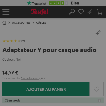
ERS LE
ONTENU
No
Sau
Page
Rechercher
Produi
d’accueil
du
ACCESSOIRES
CÂBLES
panier
(9)
Adaptateur Y pour casque audio
Couleur:
Noir
14,
€
99
TVA incluse
plus
frais de livraison
4,99 €
AJOUTER AU PANIER
En stock