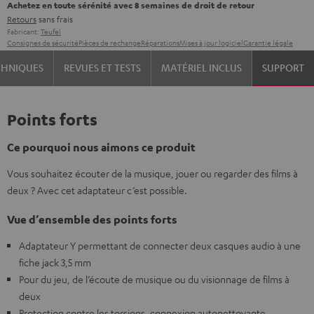
Achetez en toute sérénité avec 8 semaines de droit de retour
Retours
sans frais
Fabricant:
Teufel
Consignes de sécurité
Pièces de rechange
Réparations
Mises à jour logiciel
Garantie légale
CHNIQUES
REVUES ET TESTS
MATÉRIEL INCLUS
SUPPORT
Points forts
Ce pourquoi nous aimons ce produit
Vous souhaitez écouter de la musique, jouer ou regarder des films à
deux ? Avec cet adaptateur c’est possible.
Vue d’ensemble des points forts
Adaptateur Y permettant de connecter deux casques audio à une
fiche jack 3,5 mm
Pour du jeu, de l’écoute de musique ou du visionnage de films à
deux
Protection contre les torsions, connexion autonettoyante