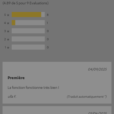
(4.89 de 5 pour 9 Evaluations)
5
8
4
1
3
0
2
0
1
0
04/09/2025
Première
La fonction fonctionne très bien !
ulla F.
(Traduit automatiquement *)
03/06/2025