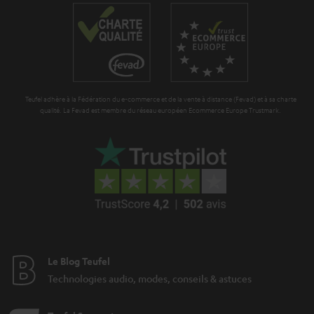
a
l
r
e
a
_
n
h
t
i
Teufel adhère à la Fédération du e-commerce et de la vente à distance (Fevad) et à sa charte
i
qualité. La Fevad est membre du réseau européen Ecommerce Europe Trustmark.
d
e
d
e
n
Le Blog Teufel
Technologies audio, modes, conseils & astuces