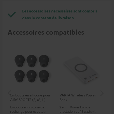
Les accessoires nécessaires sont compris
dans le contenu de livraison
Accessoires compatibles
Embouts en silicone pour
VARTA Wireless Power
Sy
AIRY SPORTS (S, M, L)
Bank
Fe
Embouts en silicone de
2 en 1 : Power bank à
Éme
rechange pour écouteurs
prestation de 18 watts via USB
Blu