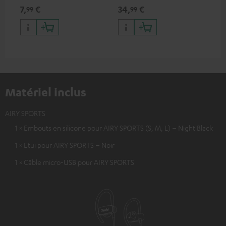
AIRY SPORTS
type C & recharge sans-fil
com
7,
€
34,
€
49
99
99
jusqu’à 10 watts
cas
Blu
Teu
Matériel inclus
AIRY SPORTS
1 × Embouts en silicone pour AIRY SPORTS (S, M, L) – Night Black
1 × Etui pour AIRY SPORTS – Noir
1 × Câble micro-USB pour AIRY SPORTS