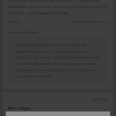
satisfaisante, voire correcte. Le bouton principal, en particulier,
est déjà d
Lire l’évaluation complète
Horst A.
(Traduit automatiquement *)
Réponse de Teufel:
Merci beaucoup pour ton avis ! En raison des
appareils que tu as pu utiliser jusqu'à présent,
l'utilisation de nouveaux produits électroniques peut
te sembler inhabituelle. Après une courte période
d'adaptation, tu devrais toutefois t'être habitué aux
nouvelles commandes.
17/07/2025
Bons sièges