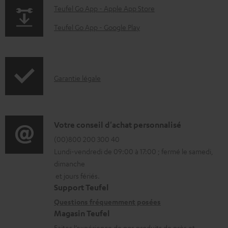
n
p
Teufel Go App - Apple App Store
t
a
Teufel Go App - Google Play
s
g
t
e
é
.
I
Garantie légale
l
p
n
é
r
f
c
o
o
D
Votre conseil d'achat personnalisé
h
d
r
é
(00)800 200 300 40
a
u
Lundi-vendredi de 09:00 à 17:00 ; fermé le samedi,
m
t
r
c
dimanche
a
a
g
t
et jours fériés.
t
i
Support Teufel
e
.
i
l
Questions fréquemment posées
a
s
Magasin Teufel
o
s
b
u
Faites l’expérience de nos produits de près et