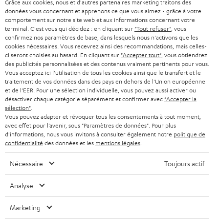
a
Grâce aux cookies, nous et d'autres partenaires marketing traitons des
CARRIÈRE
ALLEMAGNE
données vous concernant et apprenons ce que vous aimez - grâce à votre
n
STEREO
comportement sur notre site web et aux informations concernant votre
PRESSE
terminal. C'est vous qui décidez : en cliquant sur
"Tout refuser"
, vous
e
AUTRICHE
confirmez nos paramètres de base, dans lesquels nous n'activons que les
SMART HOME
w
cookies nécessaires. Vous recevrez ainsi des recommandations, mais celles-
B2B
ci seront choisies au hasard. En cliquant sur
"Accepter tout"
, vous obtiendrez
s
SUISSE
BLUETOOTH
des publicités personnalisées et des contenus vraiment pertinents pour vous.
BLOG
Vous acceptez ici l'utilisation de tous les cookies ainsi que le transfert et le
l
traitement de vos données dans des pays en dehors de l'Union européenne
CASQUES AUDIO
e
PAYS-BAS
NEWSLETTER
et de l'EER. Pour une sélection individuelle, vous pouvez aussi activer ou
désactiver chaque catégorie séparément et confirmer avec
"Accepter la
t
CASQUES BLUETOOTH AUDIO
sélection"
.
MAGASINS
BELGIQUE
Vous pouvez adapter et révoquer tous les consentements à tout moment,
t
avec effet pour l’avenir, sous "Paramètres de données". Pour plus
SYSTEMES COMPLETS
e
AVANTAGES D’ACHAT
d'informations, nous vous invitons à consulter également notre
politique de
confidentialité
des données et les
mentions légales
.
FRANCE
r
ENCEINTES
L’HISTOIRE DE TEUFEL
Nécessaire
Toujours actif
POLOGNE
ULTIMA
MANAGEMENT
Analyse
ÉCOUTEURS INTRA-AURICULAIRES
ESPAGNE
DEVELOPPEMENT DURABLE
Marketing
Sous réserve de modifications techniques, de fautes de frappe et d’autres
FANSHOP
VALEURS