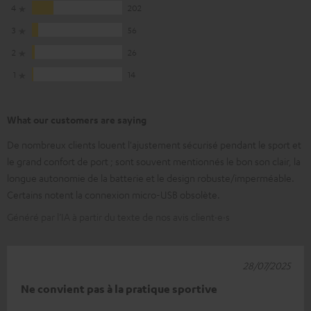
4
202
3
56
2
26
1
14
What our customers are saying
De nombreux clients louent l'ajustement sécurisé pendant le sport et
le grand confort de port ; sont souvent mentionnés le bon son clair, la
longue autonomie de la batterie et le design robuste/imperméable.
Certains notent la connexion micro-USB obsolète.
Généré par l’IA à partir du texte de nos avis client·e·s
28/07/2025
Ne convient pas à la pratique sportive