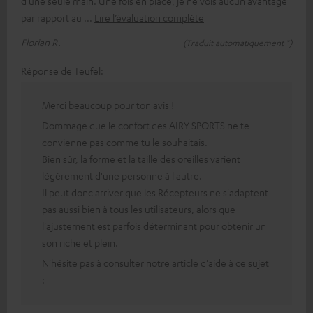
d'une seule main. Une fois en place, je ne vois aucun avantage
par rapport au
Lire l’évaluation complète
Florian R.
(Traduit automatiquement *)
Réponse de Teufel:
Merci beaucoup pour ton avis !
Dommage que le confort des AIRY SPORTS ne te
convienne pas comme tu le souhaitais.
Bien sûr, la forme et la taille des oreilles varient
légèrement d'une personne à l'autre.
Il peut donc arriver que les Récepteurs ne s'adaptent
pas aussi bien à tous les utilisateurs, alors que
l'ajustement est parfois déterminant pour obtenir un
son riche et plein.
N'hésite pas à consulter notre article d'aide à ce sujet
: