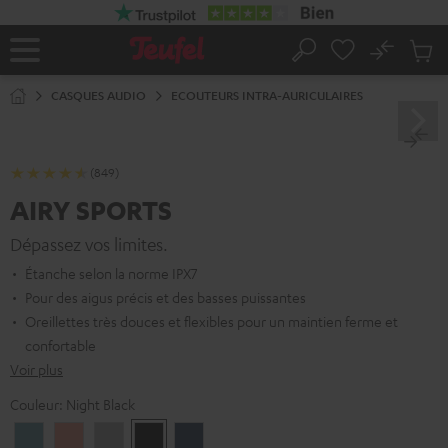
ERS LE
ONTENU
No
Sau
Page
Rechercher
Produi
d’accueil
du
CASQUES AUDIO
ECOUTEURS INTRA-AURICULAIRES
panier
(849)
AIRY SPORTS
Dépassez vos limites.
Étanche selon la norme IPX7
Pour des aigus précis et des basses puissantes
Oreillettes très douces et flexibles pour un maintien ferme et
confortable
Voir plus
Couleur:
Night Black
Arctic
Coral
Moon
Night
Steel