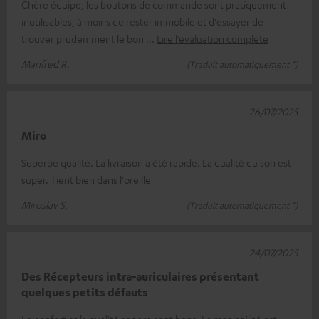
Chère équipe, les boutons de commande sont pratiquement
inutilisables, à moins de rester immobile et d'essayer de
trouver prudemment le bon
Lire l’évaluation complète
Manfred R.
(Traduit automatiquement *)
26/07/2025
Miro
Superbe qualité. La livraison a été rapide. La qualité du son est
super. Tient bien dans l'oreille
Miroslav S.
(Traduit automatiquement *)
24/07/2025
Des Récepteurs intra-auriculaires présentant
quelques petits défauts
Le confort et la qualité sonore sont bons. La maniabilité est