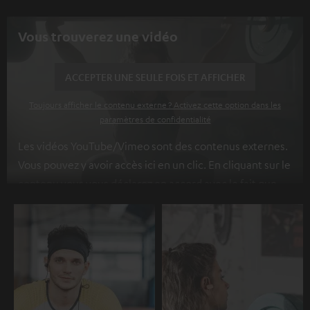
Vous trouverez une vidéo
ACCEPTER UNE SEULE FOIS ET AFFICHER
Toujours afficher le contenu externe ? Activez cette option dans les
paramètres de confidentialité
Les vidéos YouTube/Vimeo sont des contenus externes.
Vous pouvez y avoir accès ici en un clic. En cliquant sur le
contenu vous vous déclarez en accord avec le fait que
l’on vous montre des contenus extérieurs. Les données
individuelles peuvent être transmises à une plateforme
tierce.
Vous en apprendrez davantage dans notre
politique de confidentialité
.