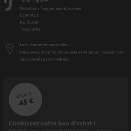
Teufel Support
Questions fréquemment posées
CONTACT
RETOURS
TRACKING
Localisateur de magasins
Découvrez nos produits de près et venez au magasin pour
des conseils personnalisés.
JUSQU'À -
45 €
I
Choisissez votre bon d'achat !
Inscrivez-vous à la newsletter et recevez jusqu'à