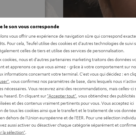
e le son vous corresponde
lons vous offrir une expérience de navigation sûre qui correspond exact
ur 848 Evaluations)
êts. Pour cela, Teufel utilise des cookies et d'autres technologies de suivi 
galement celles de tiers et utilise des services de personnalisation.
x cookies, nous et d'autres partenaires marketing traitons des données v
 ÉVALUATIONS
nt et apprenons ce que vous aimez - grâce à votre comportement sur not
x informations concernant votre terminal. C'est vous qui décidez : en cli
user"
, vous confirmez nos paramètres de base, dans lesquels nous n'acti
es nécessaires. Vous recevrez ainsi des recommandations, mais celles-ci 
au hasard. En cliquant sur
"Accepter tout"
, vous obtiendrez des publicités
lisées et des contenus vraiment pertinents pour vous. Vous acceptez ici
tion de tous les cookies ainsi que le transfert et le traitement de vos donné
en dehors de l'Union européenne et de l'EER. Pour une sélection individu
vez aussi activer ou désactiver chaque catégorie séparément et confirme
 la sélection"
.