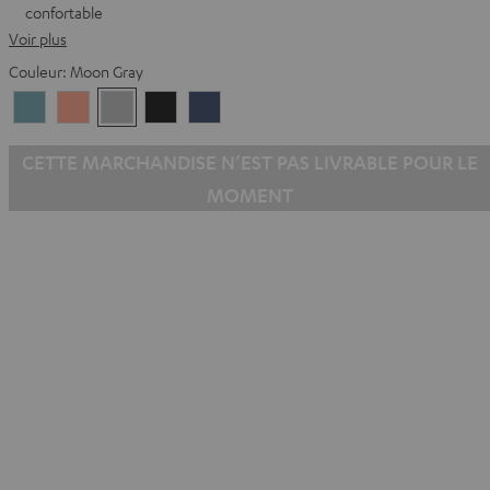
confortable
Voir plus
Couleur:
Moon Gray
Arctic
Coral
Moon
Night
Steel
Blue
Pink
Gray
Black
Blue
CETTE MARCHANDISE N’EST PAS LIVRABLE POUR LE
MOMENT