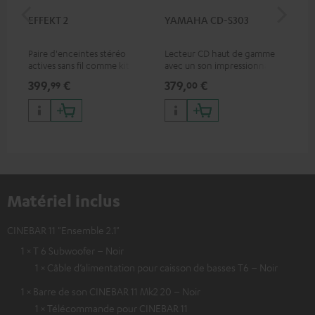
EFFEKT 2
YAMAHA CD-S303
Pan
DP
Paire d'enceintes stéréo
Lecteur CD haut de gamme
Lec
actives sans fil comme kit
avec un son impressionnant
ave
d'extension d'enceintes
et une finition de qualité
HDR
399,
€
379,
€
17
99
00
arrière pour les systèmes
qua
Teufel appropriés
des
Matériel inclus
CINEBAR 11 "Ensemble 2.1"
1 × T 6 Subwoofer – Noir
1 × Câble d’alimentation pour caisson de basses T6 – Noir
1 × Barre de son CINEBAR 11 Mk2 20 – Noir
1 × Télécommande pour CINEBAR 11