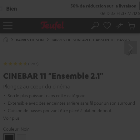
ERS LE
ONTENU
No
Sau
Page
Rechercher
Produi
d’accueil
du
BARRES DE SON
BARRES-DE-SON-AVEC-CAISSON-DE-BASSES
panier
(1907)
CINEBAR 11 "Ensemble 2.1"
Plongez au cœur du cinéma
Son le plus puissant dans cette catégorie
Extensible avec des enceintes arrière sans fil pour un son surround
Caisson de basses pouvant être placé à plat ou debout
Voir plus
Couleur:
Noir
Noir
Blanc