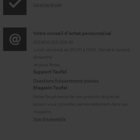
é
I
Garantie légale
l
n
é
f
c
o
D
Votre conseil d'achat personnalisé
h
r
é
(00)800 200 300 40
Lundi-vendredi de 09:00 à 17:00 ; fermé le samedi,
a
m
t
dimanche
r
a
a
et jours fériés.
g
t
i
Support Teufel
e
i
l
Questions fréquemment posées
a
Magasin Teufel
o
s
Faites l’expérience de nos produits de près et
b
n
c
laissez-vous conseiller personnellement dans nos
l
s
o
magasins.
e
r
n
Vue d’ensemble
s
e
t
l
a