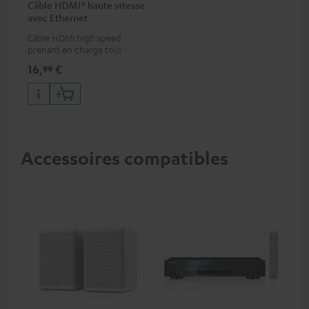
Câble HDMI® haute vitesse
avec Ethernet
Câble HDMI high speed
prenant en charge tous les
formats 2.0 comme 4K
16,
€
99
50/60p et 4K 3D
Accessoires compatibles