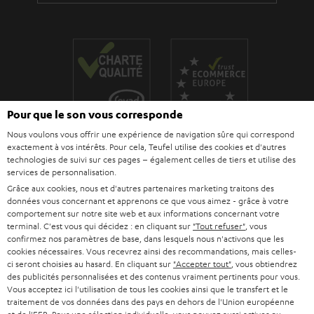
i
e
Pour que le son vous corresponde
Nous voulons vous offrir une expérience de navigation sûre qui correspond
Teufel adhère à la Fédération du e-commerce et de la vente à distance (Fevad) et à sa charte
exactement à vos intérêts. Pour cela, Teufel utilise des cookies et d'autres
qualité. La Fevad est membre du réseau européen Ecommerce Europe Trustmark.
technologies de suivi sur ces pages – également celles de tiers et utilise des
services de personnalisation.
Grâce aux cookies, nous et d'autres partenaires marketing traitons des
données vous concernant et apprenons ce que vous aimez - grâce à votre
comportement sur notre site web et aux informations concernant votre
terminal. C'est vous qui décidez : en cliquant sur
"Tout refuser"
, vous
confirmez nos paramètres de base, dans lesquels nous n'activons que les
cookies nécessaires. Vous recevrez ainsi des recommandations, mais celles-
ci seront choisies au hasard. En cliquant sur
"Accepter tout"
, vous obtiendrez
des publicités personnalisées et des contenus vraiment pertinents pour vous.
Vous acceptez ici l'utilisation de tous les cookies ainsi que le transfert et le
Le Blog Teufel
traitement de vos données dans des pays en dehors de l'Union européenne