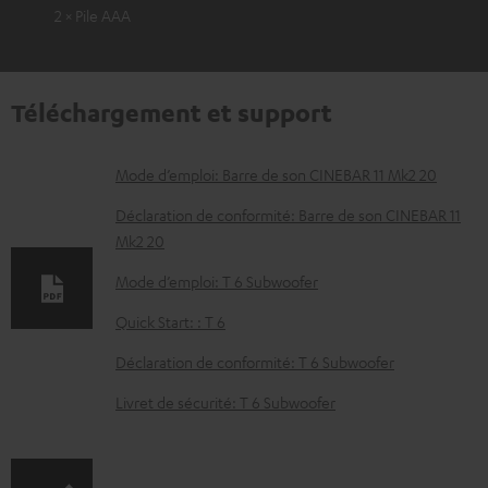
2 × Pile AAA
Téléchargement et support
D
Mode d’emploi: Barre de son CINEBAR 11 Mk2 20
o
Déclaration de conformité: Barre de son CINEBAR 11
c
Mk2 20
u
Mode d’emploi: T 6 Subwoofer
m
Quick Start: : T 6
e
Déclaration de conformité: T 6 Subwoofer
n
t
Livret de sécurité: T 6 Subwoofer
s
t