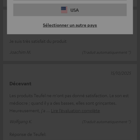
USA
16/10/2025
Sélectionner un autre pays
Satisfait
Je suis très satisfait du produit
Joachim M.
(Traduit automatiquement *)
15/10/2025
Décevant
Les produits Teufel ne m'ont pas donné satisfaction. Le son est
médiocre ; quand il y a des basses, elles sont grinçantes.
Heureusement, j'a
Lire l’évaluation complète
Wolfgang K.
(Traduit automatiquement *)
Réponse de Teufel: