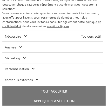
Technologies audio, modes, conseils & astuces
et de l'EER. Pour une sélection individuelle, vous pouvez aussi activer ou
désactiver chaque catégorie séparément et confirmer avec
"Accepter la
sélection"
.
Teufel Support
Vous pouvez adapter et révoquer tous les consentements à tout moment,
avec effet pour l’avenir, sous "Paramètres de données". Pour plus
Questions fréquemment posées
d'informations, nous vous invitons à consulter également notre
politique de
CONTACT
confidentialité
des données et les
mentions légales
.
RETOURS
Nécessaire
Toujours actif
TRACKING
Analyse
Localisateur de magasins
Découvrez nos produits de près et venez au magasin pour
Marketing
des conseils personnalisés.
Personnalisation
contenus externes
JUSQU'À -
TOUT ACCEPTER
45 €
Lancer
APPLIQUER LA SÉLECTION
le
chat