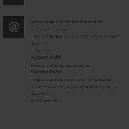
l
n
é
f
c
o
D
Votre conseil d'achat personnalisé
h
r
é
(00)800 200 300 40
Lundi-vendredi de 09:00 à 17:00 ; fermé le samedi,
a
m
t
dimanche
r
a
a
et jours fériés.
g
t
i
Support Teufel
e
i
l
Questions fréquemment posées
a
Magasin Teufel
o
s
Faites l’expérience de nos produits de près et
b
n
c
laissez-vous conseiller personnellement dans nos
l
s
o
magasins.
e
r
n
Vue d’ensemble
s
e
t
l
a
a
c