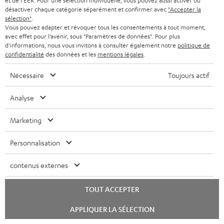
et de l'EER. Pour une sélection individuelle, vous pouvez aussi activer ou
désactiver chaque catégorie séparément et confirmer avec
"Accepter la
sélection"
.
Localisateur de magasins
Vous pouvez adapter et révoquer tous les consentements à tout moment,
avec effet pour l’avenir, sous "Paramètres de données". Pour plus
Découvrez nos produits de près et venez au magasin pour
d'informations, nous vous invitons à consulter également notre
politique de
des conseils personnalisés.
confidentialité
des données et les
mentions légales
.
Nécessaire
Toujours actif
Analyse
JUSQU'À -
45 €
Marketing
Personnalisation
I
Choisissez votre bon d'achat !
contenus externes
Inscrivez-vous à la newsletter et recevez jusqu'à
n
45 € de remise.
s
TOUT ACCEPTER
c
Lancer
APPLIQUER LA SÉLECTION
le
S'ABO
EMAIL
r
chat