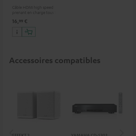
Câble HDMI high speed
prenant en charge tous les
formats 2.0 comme 4K
16,
€
99
50/60p et 4K 3D
Accessoires compatibles
EFFEKT 2
YAMAHA CD-S303
Pan