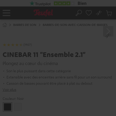
ERS LE
ONTENU
No
Sau
Page
Rechercher
Produi
d’accueil
du
BARRES DE SON
BARRES-DE-SON-AVEC-CAISSON-DE-BASSES
panier
(1907)
CINEBAR 11 "Ensemble 2.1"
Plongez au cœur du cinéma
Son le plus puissant dans cette catégorie
Extensible avec des enceintes arrière sans fil pour un son surround
Caisson de basses pouvant être placé à plat ou debout
Voir plus
Couleur:
Noir
Noir
Blanc