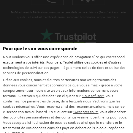
e
Teufel adhère à la Fédération du e-commerce et de la vente à distance (Fevad) et à sa charte
qualité. La Fevad est membre du réseau européen Ecommerce Europe Trustmark.
Pour que le son vous corresponde
Nous voulons vous offrir une expérience de navigation sûre qui correspond
exactement à vos intérêts. Pour cela, Teufel utilise des cookies et d'autres
technologies de suivi sur ces pages – également celles de tiers et utilise des
services de personnalisation.
Grâce aux cookies, nous et d'autres partenaires marketing traitons des
Le Blog Teufel
données vous concernant et apprenons ce que vous aimez - grâce à votre
Technologies audio, modes, conseils & astuces
comportement sur notre site web et aux informations concernant votre
terminal. C'est vous qui décidez : en cliquant sur
"Tout refuser"
, vous
confirmez nos paramètres de base, dans lesquels nous n'activons que les
Teufel Support
cookies nécessaires. Vous recevrez ainsi des recommandations, mais celles-
Questions fréquemment posées
ci seront choisies au hasard. En cliquant sur
"Accepter tout"
, vous obtiendrez
des publicités personnalisées et des contenus vraiment pertinents pour vous.
CONTACT
Vous acceptez ici l'utilisation de tous les cookies ainsi que le transfert et le
RETOURS
traitement de vos données dans des pays en dehors de l'Union européenne
TRACKING