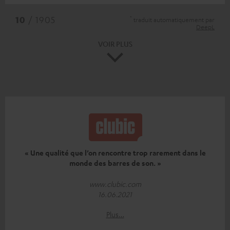
*
10
/ 1905
traduit automatiquement par
DeepL
VOIR PLUS
« Une qualité que l’on rencontre trop rarement dans le
monde des barres de son. »
www.clubic.com
16.06.2021
Plus…