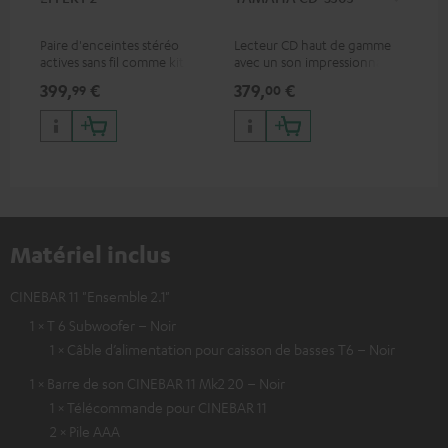
DP
Paire d'enceintes stéréo
Lecteur CD haut de gamme
Lec
actives sans fil comme kit
avec un son impressionnant
ave
d'extension d'enceintes
et une finition de qualité
HDR
399,
€
379,
€
17
99
00
arrière pour les systèmes
qua
Teufel appropriés
des
Matériel inclus
CINEBAR 11 "Ensemble 2.1"
1 × T 6 Subwoofer – Noir
1 × Câble d’alimentation pour caisson de basses T6 – Noir
1 × Barre de son CINEBAR 11 Mk2 20 – Noir
1 × Télécommande pour CINEBAR 11
2 × Pile AAA