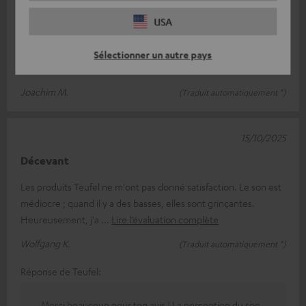
16/10/2025
USA
Satisfait
Sélectionner un autre pays
Je suis très satisfait du produit
Joachim M.
(Traduit automatiquement *)
15/10/2025
Décevant
Les produits Teufel ne m'ont pas donné satisfaction. Le son est
médiocre ; quand il y a des basses, elles sont grinçantes.
Heureusement, j'a
Lire l’évaluation complète
Wolfgang K.
(Traduit automatiquement *)
Réponse de Teufel:
Merci beaucoup pour ton avis ! La perception du son