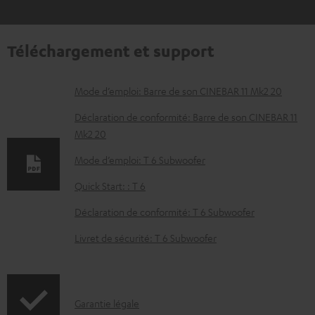
Téléchargement et support
D
Mode d’emploi: Barre de son CINEBAR 11 Mk2 20
o
Déclaration de conformité: Barre de son CINEBAR 11
c
Mk2 20
u
Mode d’emploi: T 6 Subwoofer
m
Quick Start: : T 6
e
Déclaration de conformité: T 6 Subwoofer
n
t
Livret de sécurité: T 6 Subwoofer
s
t
é
I
Garantie légale