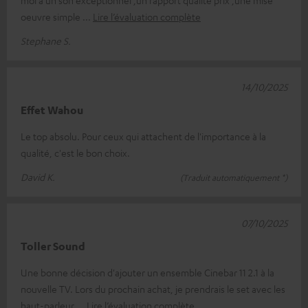
moi a un son exceptionnel ,un rapport qualité prix ,une mise
oeuvre simple
Lire l’évaluation complète
Stephane S.
14/10/2025
Effet Wahou
Le top absolu. Pour ceux qui attachent de l'importance à la
qualité, c'est le bon choix.
David K.
(Traduit automatiquement *)
07/10/2025
Toller Sound
Une bonne décision d'ajouter un ensemble Cinebar 11 2.1 à la
nouvelle TV. Lors du prochain achat, je prendrais le set avec les
haut-parleur
Lire l’évaluation complète