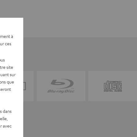
ement à
sur ces
ous
re site
quant sur
vons que
seront
es dans
elle,
r avec