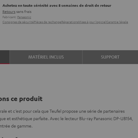
Achetez en toute sérénité avec 8 semaines de droit de retour
Retours
sans frais
Fabricant:
Panasonic
Consignes de sécurité
Pièces de rechange
Réparations
Mises à jour logiciel
Garantie légale
MATÉRIEL INCLUS
SUPPORT
ns ce produit
rale et c’est pour cela que Teufel propose une série de partenaires
ue et esthétique parfaite. Avec le lecteur Blu-ray Panasonic DP-UB154,
x entrée de gamme.