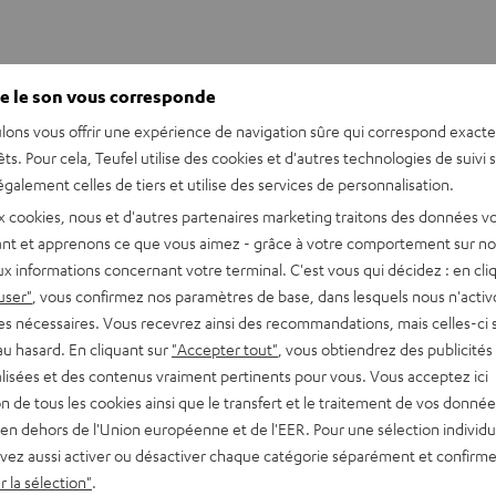
e le son vous corresponde
lons vous offrir une expérience de navigation sûre qui correspond exact
êts. Pour cela, Teufel utilise des cookies et d'autres technologies de suivi 
galement celles de tiers et utilise des services de personnalisation.
x cookies, nous et d'autres partenaires marketing traitons des données v
nt et apprenons ce que vous aimez - grâce à votre comportement sur not
x informations concernant votre terminal. C'est vous qui décidez : en cli
user"
, vous confirmez nos paramètres de base, dans lesquels nous n'acti
es nécessaires. Vous recevrez ainsi des recommandations, mais celles-ci 
au hasard. En cliquant sur
"Accepter tout"
, vous obtiendrez des publicités
lisées et des contenus vraiment pertinents pour vous. Vous acceptez ici
tion de tous les cookies ainsi que le transfert et le traitement de vos donné
en dehors de l'Union européenne et de l'EER. Pour une sélection individu
vez aussi activer ou désactiver chaque catégorie séparément et confirme
 la sélection"
.