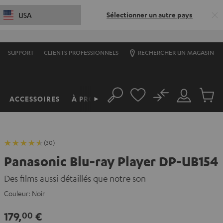
Sélectionner un autre pays
USA
SUPPORT
CLIENTS PROFESSIONNELS
RECHERCHER UN MAGASIN
No
ACCESSOIRES
À PROPOS
►
Rechercher
Mon
Produit
compte
du
panier
(30)
Panasonic Blu-ray Player DP-UB154
Des films aussi détaillés que notre son
Couleur:
Noir
179,
€
00