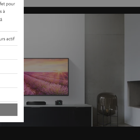
fet pour
s à
s
rs actif