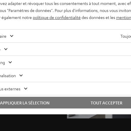
vez adapter et révoquer tous les consentements à tout moment, avec ef
 sous "Paramètres de données". Pour plus d'informations, nous vous inviton
r également notre
politique de confidentialité
des données et les
mention
aire
Toujou
ufel.
e
ing
 en qualité 4K. Prenant en
eux qui souhaitent faire
alisation
discret qu’un lecteur CD.
us externes
APPLIQUER LA SÉLECTION
TOUT ACCEPTER