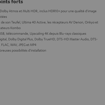
ints forts
 Dolby Atmos et Multi HDR, inclus HDR10+ pour une qualité d’image
stées
 de son Teufel, Ultima 40 Active, les récepteurs AV Denon, Onkyo et
icateurs Kombo
SB, télécommande, Upscaling 4K depuis Blu-rays classiques
ital, Dolby Digital Plus, Dolby TrueHD, DTS-HD Master Audio, DTS-
, FLAC, WAV, JPEG et MP4
euses possibilités d’installation