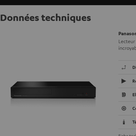
Données techniques
Panason
Lecteur 
incroyab
D
R
E
C
T
Fiche te