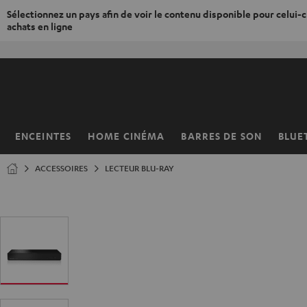
Sélectionnez un pays afin de voir le contenu disponible pour celui-ci
achats en ligne
ERS LE
ONTENU
ENCEINTES
HOME CINÉMA
BARRES DE SON
BLUE
Page
d’accueil
ACCESSOIRES
LECTEUR BLU-RAY