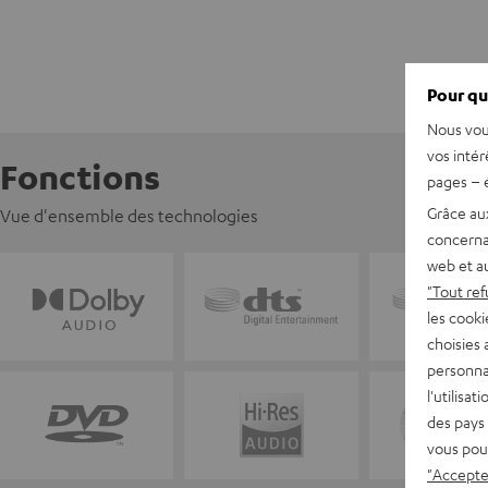
Pour qu
Nous vou
vos intér
Fonctions
pages – é
Grâce au
Vue d'ensemble des technologies
concerna
web et au
"Tout ref
les cooki
choisies 
personna
l'utilisa
des pays 
vous pou
"Accepter