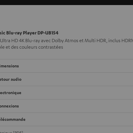
ic Blu-ray Player DP-UB154
Ultra HD 4K Blu-ray avec Dolby Atmos et Multi HDR, inclus HDR1
le et des couleurs contrastées
imensions
etour audio
lectronique
onnexions
élécommande
chnique [PDF]