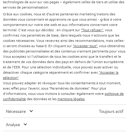
BARRES DE SON
technologies de suivi sur ces pages – également celles de tiers et utilise des
a
CARRIÈRE
services de personnalisation.
ALLEMAGNE
n
Grâce aux cookies, nous et d'autres partenaires marketing traitons des
STEREO
PRESSE
données vous concernant et apprenons ce que vous aimez - grâce à votre
e
AUTRICHE
comportement sur notre site web et aux informations concernant votre
SMART HOME
w
terminal. C'est vous qui décidez : en cliquant sur
"Tout refuser"
, vous
B2B
confirmez nos paramètres de base, dans lesquels nous n'activons que les
s
cookies nécessaires. Vous recevrez ainsi des recommandations, mais celles-
SUISSE
BLUETOOTH
BLOG
ci seront choisies au hasard. En cliquant sur
"Accepter tout"
, vous obtiendrez
l
des publicités personnalisées et des contenus vraiment pertinents pour vous.
CASQUES AUDIO
e
Vous acceptez ici l'utilisation de tous les cookies ainsi que le transfert et le
PAYS-BAS
NEWSLETTER
traitement de vos données dans des pays en dehors de l'Union européenne
t
CASQUES BLUETOOTH AUDIO
et de l'EER. Pour une sélection individuelle, vous pouvez aussi activer ou
MAGASINS
désactiver chaque catégorie séparément et confirmer avec
"Accepter la
BELGIQUE
t
sélection"
.
SYSTEMES COMPLETS
e
AVANTAGES D’ACHAT
Vous pouvez adapter et révoquer tous les consentements à tout moment,
avec effet pour l’avenir, sous "Paramètres de données". Pour plus
FRANCE
r
ENCEINTES
d'informations, nous vous invitons à consulter également notre
politique de
L’HISTOIRE DE TEUFEL
confidentialité
des données et les
mentions légales
.
POLOGNE
ULTIMA
MANAGEMENT
Nécessaire
Toujours actif
ÉCOUTEURS INTRA-AURICULAIRES
ESPAGNE
DEVELOPPEMENT DURABLE
Analyse
Sous réserve de modifications techniques, de fautes de frappe et d’autres
FANSHOP