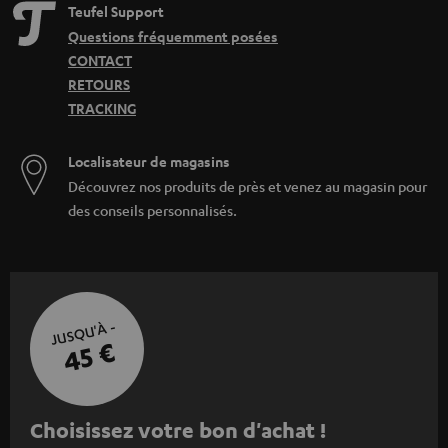
Teufel Support
Questions fréquemment posées
CONTACT
RETOURS
TRACKING
Localisateur de magasins
Découvrez nos produits de près et venez au magasin pour
des conseils personnalisés.
JUSQU'À -
45 €
I
Choisissez votre bon d'achat !