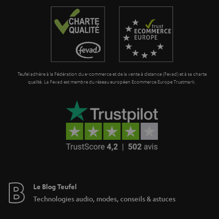
a
i
n
o
t
n
i
e
Teufel adhère à la Fédération du e-commerce et de la vente à distance (Fevad) et à sa charte
qualité. La Fevad est membre du réseau européen Ecommerce Europe Trustmark.
Le Blog Teufel
Technologies audio, modes, conseils & astuces