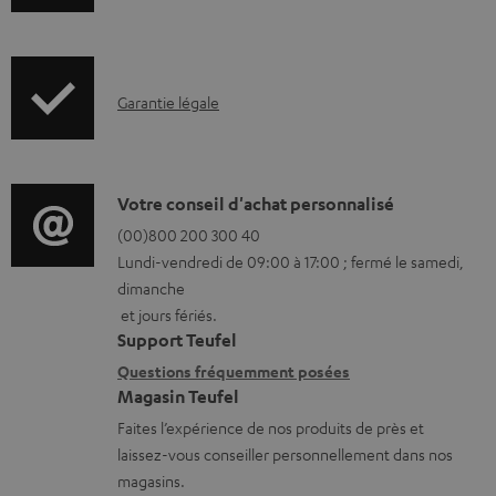
n
f
o
I
Garantie légale
r
n
m
f
a
o
D
Votre conseil d'achat personnalisé
t
r
é
(00)800 200 300 40
i
Lundi-vendredi de 09:00 à 17:00 ; fermé le samedi,
m
t
o
dimanche
a
a
n
et jours fériés.
t
i
s
Support Teufel
i
l
r
Questions fréquemment posées
Magasin Teufel
o
s
e
Faites l’expérience de nos produits de près et
n
c
l
laissez-vous conseiller personnellement dans nos
s
o
a
magasins.