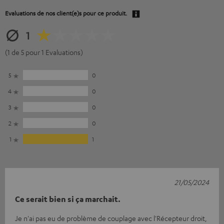
Evaluations de nos client(e)s pour ce produit.
1
(1 de 5 pour 1 Evaluations)
5
0
4
0
3
0
2
0
1
1
21/05/2024
Ce serait bien si ça marchait.
Je n'ai pas eu de problème de couplage avec l'Récepteur droit,