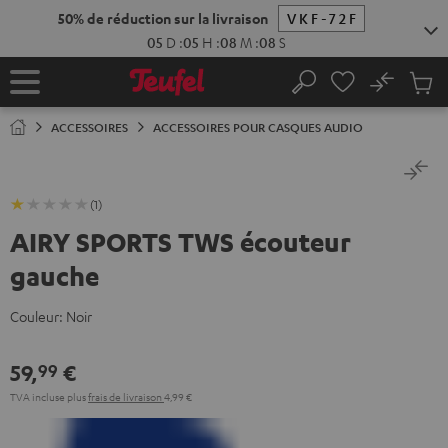
ERS LE
50% de réduction sur la livraison
VKF-72F
ONTENU
05
D
:
05
H
:
08
M
:
07
S
No
Sau
Page
Rechercher
Produi
d’accueil
du
ACCESSOIRES
ACCESSOIRES POUR CASQUES AUDIO
panier
(1)
AIRY SPORTS TWS écouteur
gauche
Couleur:
Noir
59,
€
99
TVA incluse
plus
frais de livraison
4,99 €