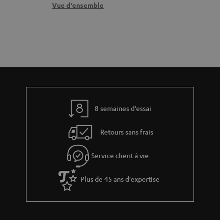
r
n
t
Vue d’ensemble
e
t
i
l
a
v
a
c
e
t
t
s
i
à
v
l
e
’
8 semaines d'essai
s
e
Retours sans frais
à
x
l
p
Service client à vie
a
é
g
Plus de 45 ans d'expertise
d
a
i
r
t