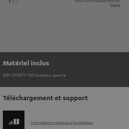
1
/ 1
traduit automatiquement par
DeepL
Matériel inclus
AIRY SPORTS TWS écouteur gauche
Téléchargement et support
I
Informations relatives à l’expédition