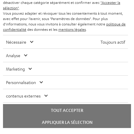
désactiver chaque catégorie séparément et confirmer avec
"Accepter la
BELGIQUE
t
sélection"
.
SYSTEMES COMPLETS
e
AVANTAGES D’ACHAT
Vous pouvez adapter et révoquer tous les consentements à tout moment,
avec effet pour l’avenir, sous "Paramètres de données". Pour plus
FRANCE
r
ENCEINTES
d'informations, nous vous invitons à consulter également notre
politique de
L’HISTOIRE DE TEUFEL
confidentialité
des données et les
mentions légales
.
POLOGNE
ULTIMA
MANAGEMENT
Nécessaire
Toujours actif
ÉCOUTEURS INTRA-AURICULAIRES
ESPAGNE
DEVELOPPEMENT DURABLE
Analyse
Sous réserve de modifications techniques, de fautes de frappe et d’autres
FANSHOP
VALEURS
erreurs. Les accessoires figurant sur l’image ne font pas partie du contenu de
Marketing
ITALIE
livraison. D’éventuels frais d’élimination des batteries sont inclus dans le prix.
NOUVEAUTÉS
ACCESSIBILITÉ
Personnalisation
USA
©2026 Lautsprecher Teufel GmbH - Tous droits réservés.
contenus externes
Mentions légales
CGV
Politique de confidentialité
AUTRES PAYS
Paramètres de confidentialité
EU Data Act
renoncer au contrat ici
TOUT ACCEPTER
Lancer
APPLIQUER LA SÉLECTION
le
chat