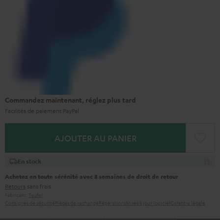
Commandez maintenant, réglez plus tard
Facilités de paiement PayPal
AJOUTER AU PANIER
En stock
Achetez en toute sérénité avec 8 semaines de droit de retour
Retours
sans frais
Fabricant:
Teufel
Consignes de sécurité
Pièces de rechange
Réparations
Mises à jour logiciel
Garantie légale