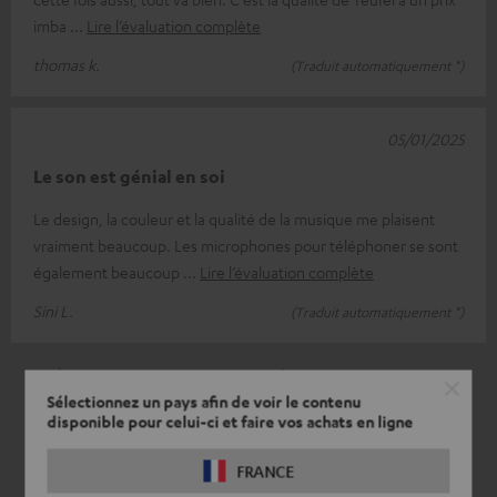
imba
Lire l’évaluation complète
thomas k.
(Traduit automatiquement *)
05/01/2025
Le son est génial en soi
Le design, la couleur et la qualité de la musique me plaisent
vraiment beaucoup. Les microphones pour téléphoner se sont
également beaucoup
Lire l’évaluation complète
Sini L.
(Traduit automatiquement *)
*
4
/ 4
traduit automatiquement par
DeepL
Sélectionnez un pays afin de voir le contenu
disponible pour celui-ci et faire vos achats en ligne
FRANCE