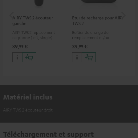
AIRY TWS 2 écouteur
Etui de recharge pour AIRY
Em
gauche
TWS 2
TWS
AIRY TWS 2 replacement
Boîtier de charge de
Emb
earphone (left, single)
remplacement et/ou
rem
d'échange pour AIRY TWS 2,
rec
39,
€
39,
€
7,
99
99
9
non compatible avec les
AIR
modèles précédents AIRY
TWS et AIRY TRUE WIRELESS
Matériel inclus
AIRY TWS 2 écouteur droit
Téléchargement et support