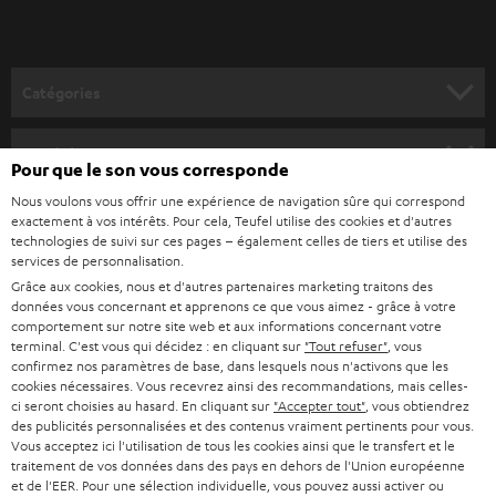
-
v
o
Catégories
u
HOME CINEMA
s
Société
Pour que le son vous corresponde
à
SYSTEMES COMPLETS HOME CINEMA
Nous voulons vous offrir une expérience de navigation sûre qui correspond
SUPPORT
l
Boutiques en ligne Teufel
exactement à vos intérêts. Pour cela, Teufel utilise des cookies et d'autres
BARRES DE SON
technologies de suivi sur ces pages – également celles de tiers et utilise des
a
CARRIÈRE
services de personnalisation.
ALLEMAGNE
n
Grâce aux cookies, nous et d'autres partenaires marketing traitons des
STEREO
PRESSE
données vous concernant et apprenons ce que vous aimez - grâce à votre
e
AUTRICHE
comportement sur notre site web et aux informations concernant votre
SMART HOME
w
terminal. C'est vous qui décidez : en cliquant sur
"Tout refuser"
, vous
B2B
confirmez nos paramètres de base, dans lesquels nous n'activons que les
s
SUISSE
cookies nécessaires. Vous recevrez ainsi des recommandations, mais celles-
BLUETOOTH
BLOG
ci seront choisies au hasard. En cliquant sur
"Accepter tout"
, vous obtiendrez
l
des publicités personnalisées et des contenus vraiment pertinents pour vous.
CASQUES AUDIO
e
Vous acceptez ici l'utilisation de tous les cookies ainsi que le transfert et le
PAYS-BAS
NEWSLETTER
traitement de vos données dans des pays en dehors de l'Union européenne
t
CASQUES BLUETOOTH AUDIO
et de l'EER. Pour une sélection individuelle, vous pouvez aussi activer ou
MAGASINS