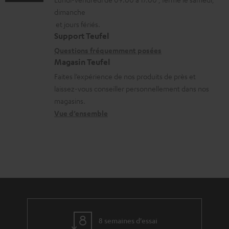
m
t
o
c
dimanche
a
a
n
h
et jours fériés.
t
i
s
a
Support Teufel
i
l
r
Questions fréquemment posées
r
Magasin Teufel
o
s
e
g
Faites l’expérience de nos produits de près et
n
c
l
e
laissez-vous conseiller personnellement dans nos
s
o
a
a
magasins.
r
n
t
b
Vue d’ensemble
e
t
i
l
l
a
v
e
a
c
e
s
t
t
s
i
à
v
l
e
’
8 semaines d'essai