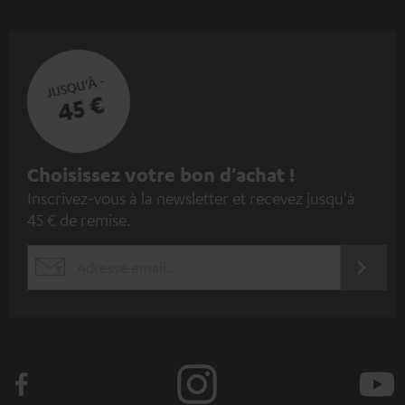
JUSQU'À -
45 €
I
Choisissez votre bon d'achat !
Inscrivez-vous à la newsletter et recevez jusqu'à
n
45 € de remise.
s
c
S'ABO
EMAIL
r
WIDGET
i
v
e
z