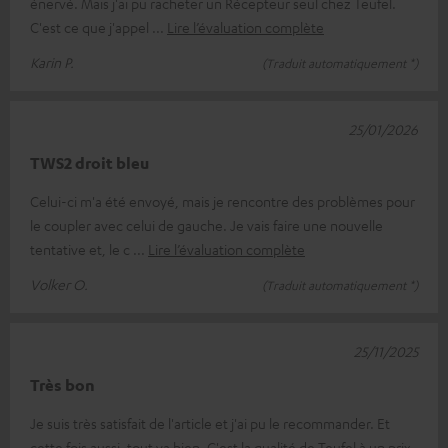
énervé. Mais j'ai pu racheter un Récepteur seul chez Teufel.
C'est ce que j'appel
Lire l’évaluation complète
Karin P.
(Traduit automatiquement *)
25/01/2026
TWS2 droit bleu
Celui-ci m'a été envoyé, mais je rencontre des problèmes pour
le coupler avec celui de gauche. Je vais faire une nouvelle
tentative et, le c
Lire l’évaluation complète
Volker O.
(Traduit automatiquement *)
25/11/2025
Très bon
Je suis très satisfait de l'article et j'ai pu le recommander. Et
cette fois aussi, tout va bien. C'est la qualité de Teufel à un prix