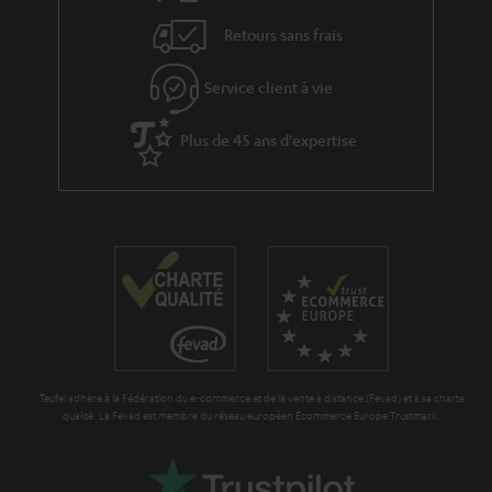
s
e
Retours sans frais
à
x
l
p
Service client à vie
a
é
g
Plus de 45 ans d'expertise
d
a
i
r
t
a
i
n
o
t
n
i
e
Teufel adhère à la Fédération du e-commerce et de la vente à distance (Fevad) et à sa charte
qualité. La Fevad est membre du réseau européen Ecommerce Europe Trustmark.