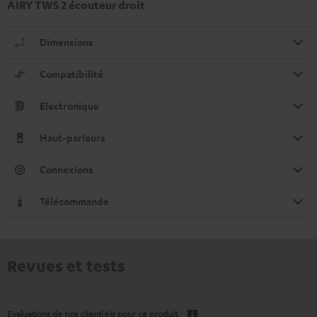
AIRY TWS 2 écouteur droit
Dimensions
Compatibilité
Electronique
Haut-parleurs
Connexions
Télécommande
Revues et tests
Evaluations de nos client(e)s pour ce produit.