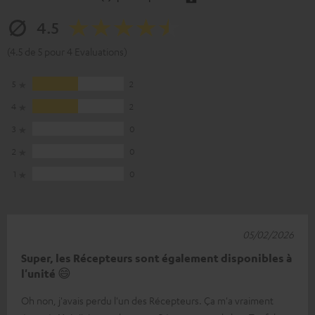
4.5
(4.5 de 5 pour 4 Evaluations)
5
2
4
2
3
0
2
0
1
0
05/02/2026
Super, les Récepteurs sont également disponibles à
l'unité 😄
Oh non, j'avais perdu l'un des Récepteurs. Ça m'a vraiment