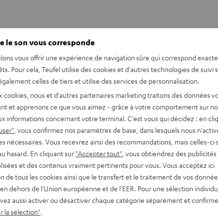
e le son vous corresponde
lons vous offrir une expérience de navigation sûre qui correspond exact
êts. Pour cela, Teufel utilise des cookies et d'autres technologies de suivi 
galement celles de tiers et utilise des services de personnalisation.
x cookies, nous et d'autres partenaires marketing traitons des données v
nt et apprenons ce que vous aimez - grâce à votre comportement sur not
x informations concernant votre terminal. C'est vous qui décidez : en cli
user"
, vous confirmez nos paramètres de base, dans lesquels nous n'acti
es nécessaires. Vous recevrez ainsi des recommandations, mais celles-ci 
au hasard. En cliquant sur
"Accepter tout"
, vous obtiendrez des publicités
lisées et des contenus vraiment pertinents pour vous. Vous acceptez ici
tion de tous les cookies ainsi que le transfert et le traitement de vos donné
en dehors de l'Union européenne et de l'EER. Pour une sélection individu
WS écouteur gauche
vez aussi activer ou désactiver chaque catégorie séparément et confirme
 la sélection"
.