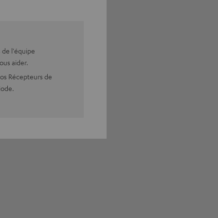
 de l'équipe
ous aider.
nos Récepteurs de
iode.