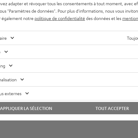
vez adapter et révoquer tous les consentements à tout moment, avec ef
imensions
 sous "Paramètres de données". Pour plus d'informations, nous vous inviton
r également notre
politique de confidentialité
des données et les
mention
ompatibilité
lectronique
aire
Toujou
aut-parleurs
e
onnexions
ing
alisation
us externes
APPLIQUER LA SÉLECTION
TOUT ACCEPTER