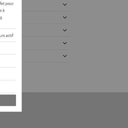
fet pour
s à
s
rs actif