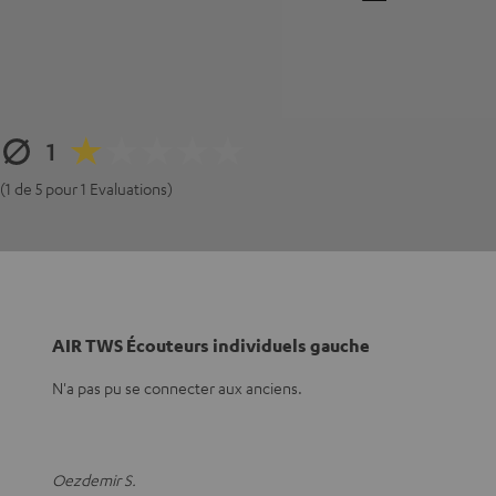
1
(1 de 5 pour 1 Evaluations)
AIR TWS Écouteurs individuels gauche
N'a pas pu se connecter aux anciens.
Oezdemir S.