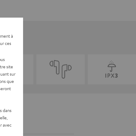
ement à
sur ces
ous
re site
quant sur
vons que
seront
es dans
elle,
r avec