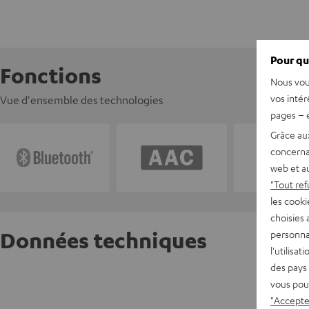
Pour qu
Fonctions
Nous vou
vos intér
Vue d'ensemble des technologies
pages – é
Grâce au
concerna
web et au
"Tout ref
les cooki
choisies 
Données techniques
personna
l'utilisa
des pays 
AIRY T
vous pou
"Accepter