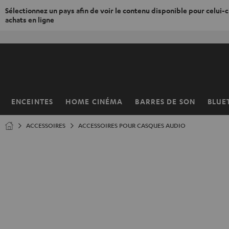
Sélectionnez un pays afin de voir le contenu disponible pour celui-ci
achats en ligne
ERS LE
ONTENU
ENCEINTES
HOME CINÉMA
BARRES DE SON
BLUE
Page
d’accueil
ACCESSOIRES
ACCESSOIRES POUR CASQUES AUDIO