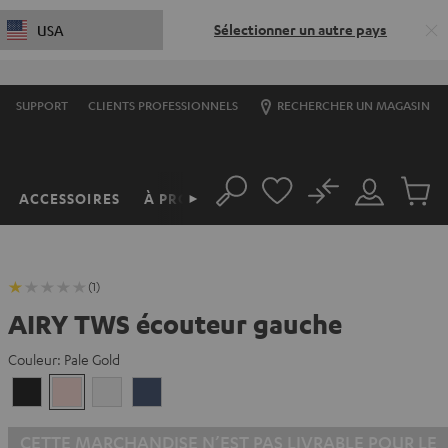
Sélectionner un autre pays
USA
SUPPORT
CLIENTS PROFESSIONNELS
RECHERCHER UN MAGASIN
No
ACCESSOIRES
À PROPOS
►
Rechercher
Mon
Produit
compte
du
panier
(1)
AIRY TWS écouteur gauche
Couleur:
Pale Gold
Night
Pale
Silver
Steel
Black
Gold
White
Blue
CETTE MARCHANDISE N’EST PAS LIVRABLE POUR LE