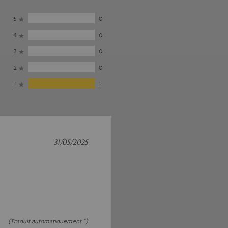
5
0
4
0
3
0
2
0
1
1
31/05/2025
(Traduit automatiquement *)