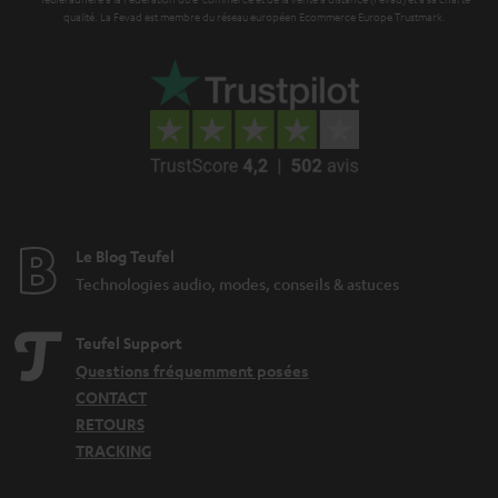
i
qualité. La Fevad est membre du réseau européen Ecommerce Europe Trustmark.
e
Le Blog Teufel
Technologies audio, modes, conseils & astuces
Teufel Support
Questions fréquemment posées
CONTACT
RETOURS
TRACKING