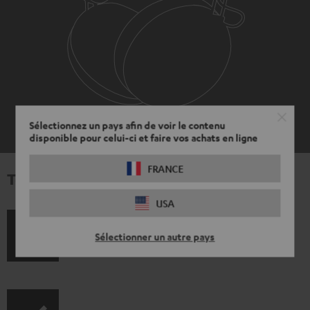
Sélectionnez un pays afin de voir le contenu
disponible pour celui-ci et faire vos achats en ligne
FRANCE
Téléchargement et support
USA
D
Mode d’emploi: Aureol Real
Sélectionner un autre pays
o
c
u