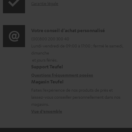
I
m
Garantie légale
n
e
f
n
o
t
D
Votre conseil d'achat personnalisé
r
s
é
(00)800 200 300 40
Lundi-vendredi de 09:00 à 17:00 ; fermé le samedi,
m
t
t
dimanche
a
é
a
et jours fériés.
t
l
i
Support Teufel
i
é
l
Questions fréquemment posées
Magasin Teufel
o
c
s
Faites l’expérience de nos produits de près et
n
h
c
laissez-vous conseiller personnellement dans nos
s
a
o
magasins.
r
r
n
Vue d’ensemble
e
g
t
l
e
a