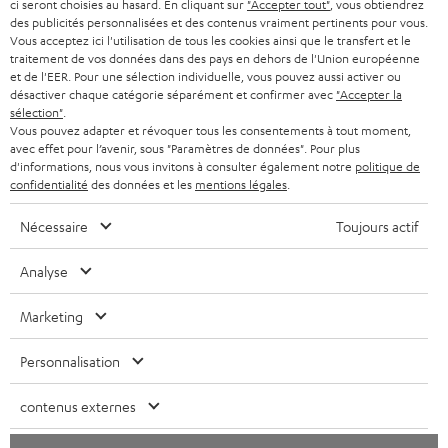
ci seront choisies au hasard. En cliquant sur
"Accepter tout"
, vous obtiendrez
l
des publicités personnalisées et des contenus vraiment pertinents pour vous.
CASQUES AUDIO
e
Vous acceptez ici l'utilisation de tous les cookies ainsi que le transfert et le
PAYS-BAS
NEWSLETTER
traitement de vos données dans des pays en dehors de l'Union européenne
t
CASQUES BLUETOOTH AUDIO
et de l'EER. Pour une sélection individuelle, vous pouvez aussi activer ou
MAGASINS
désactiver chaque catégorie séparément et confirmer avec
"Accepter la
BELGIQUE
t
sélection"
.
SYSTEMES COMPLETS
e
AVANTAGES D’ACHAT
Vous pouvez adapter et révoquer tous les consentements à tout moment,
avec effet pour l’avenir, sous "Paramètres de données". Pour plus
FRANCE
r
ENCEINTES
d'informations, nous vous invitons à consulter également notre
politique de
L’HISTOIRE DE TEUFEL
confidentialité
des données et les
mentions légales
.
POLOGNE
ULTIMA
MANAGEMENT
Nécessaire
Toujours actif
ÉCOUTEURS INTRA-AURICULAIRES
ESPAGNE
DEVELOPPEMENT DURABLE
Analyse
Sous réserve de modifications techniques, de fautes de frappe et d’autres
FANSHOP
VALEURS
erreurs. Les accessoires figurant sur l’image ne font pas partie du contenu de
Marketing
ITALIE
livraison. D’éventuels frais d’élimination des batteries sont inclus dans le prix.
NOUVEAUTÉS
ACCESSIBILITÉ
Personnalisation
USA
©2026 Lautsprecher Teufel GmbH - Tous droits réservés.
contenus externes
Mentions légales
CGV
Politique de confidentialité
AUTRES PAYS
Paramètres de confidentialité
EU Data Act
renoncer au contrat ici