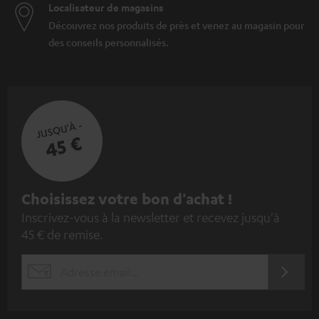
Localisateur de magasins
Découvrez nos produits de près et venez au magasin pour
des conseils personnalisés.
JUSQU'À -
45 €
I
Choisissez votre bon d'achat !
Inscrivez-vous à la newsletter et recevez jusqu'à
n
45 € de remise.
s
c
S'ABO
EMAIL
r
WIDGET
i