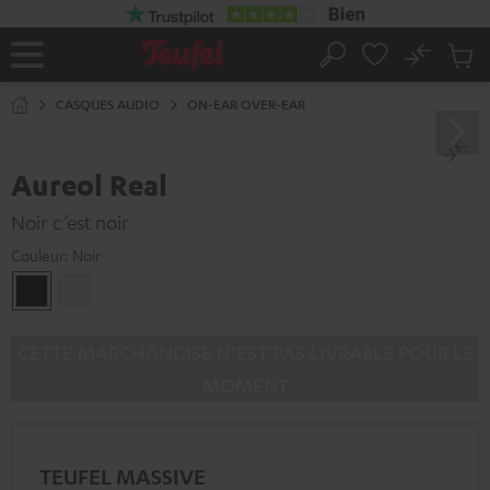
ERS LE
ONTENU
No
Sau
Page
Rechercher
Produi
d’accueil
du
CASQUES AUDIO
ON-EAR OVER-EAR
panier
Aureol Real
Noir c’est noir
Couleur:
Noir
Noir
Blanc
CETTE MARCHANDISE N’EST PAS LIVRABLE POUR LE
MOMENT
TEUFEL MASSIVE