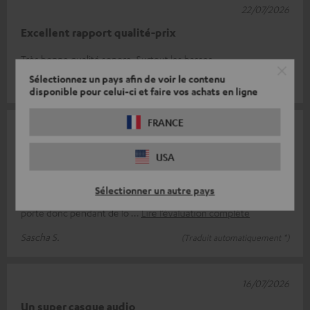
22/07/2026
Excellent rapport qualité-prix
Très bonne qualité sonore. Surtout les basses.
Sélectionnez un pays afin de voir le contenu
Ursula S.
(Traduit automatiquement *)
disponible pour celui-ci et faire vos achats en ligne
FRANCE
18/07/2026
Excellent !
USA
Un casque génial avec un son exceptionnel ! J'en ai
Sélectionner un autre pays
particulièrement besoin pour me concentrer au travail et je les
porte donc pendant de lo
Lire l’évaluation complète
Sascha S.
(Traduit automatiquement *)
16/07/2026
Un super casque audio