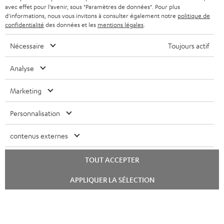
avec effet pour l’avenir, sous "Paramètres de données". Pour plus
FRANCE
r
ENCEINTES
d'informations, nous vous invitons à consulter également notre
politique de
L’HISTOIRE DE TEUFEL
confidentialité
des données et les
mentions légales
.
POLOGNE
ULTIMA
MANAGEMENT
Nécessaire
Toujours actif
ÉCOUTEURS INTRA-AURICULAIRES
ESPAGNE
DEVELOPPEMENT DURABLE
Analyse
Sous réserve de modifications techniques, de fautes de frappe et d’autres
FANSHOP
VALEURS
erreurs. Les accessoires figurant sur l’image ne font pas partie du contenu de
Marketing
ITALIE
livraison. D’éventuels frais d’élimination des batteries sont inclus dans le prix.
NOUVEAUTÉS
ACCESSIBILITÉ
Personnalisation
USA
©2026 Lautsprecher Teufel GmbH - Tous droits réservés.
contenus externes
Mentions légales
CGV
Politique de confidentialité
AUTRES PAYS
Paramètres de confidentialité
EU Data Act
renoncer au contrat ici
TOUT ACCEPTER
Lancer
APPLIQUER LA SÉLECTION
le
chat