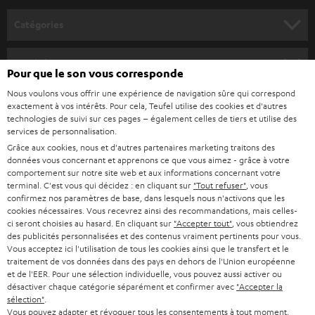
o
Catégories
u
HOME CINEMA
s
Société
Pour que le son vous corresponde
à
SYSTEMES COMPLETS HOME CINEMA
Nous voulons vous offrir une expérience de navigation sûre qui correspond
SUPPORT
l
Boutiques en ligne Teufel
exactement à vos intérêts. Pour cela, Teufel utilise des cookies et d'autres
BARRES DE SON
technologies de suivi sur ces pages – également celles de tiers et utilise des
a
CARRIÈRE
services de personnalisation.
ALLEMAGNE
n
Grâce aux cookies, nous et d'autres partenaires marketing traitons des
STEREO
PRESSE
données vous concernant et apprenons ce que vous aimez - grâce à votre
e
AUTRICHE
comportement sur notre site web et aux informations concernant votre
SMART HOME
w
terminal. C'est vous qui décidez : en cliquant sur
"Tout refuser"
, vous
B2B
confirmez nos paramètres de base, dans lesquels nous n'activons que les
s
cookies nécessaires. Vous recevrez ainsi des recommandations, mais celles-
SUISSE
BLUETOOTH
BLOG
ci seront choisies au hasard. En cliquant sur
"Accepter tout"
, vous obtiendrez
l
des publicités personnalisées et des contenus vraiment pertinents pour vous.
CASQUES AUDIO
e
Vous acceptez ici l'utilisation de tous les cookies ainsi que le transfert et le
PAYS-BAS
NEWSLETTER
traitement de vos données dans des pays en dehors de l'Union européenne
t
CASQUES BLUETOOTH AUDIO
et de l'EER. Pour une sélection individuelle, vous pouvez aussi activer ou
MAGASINS
désactiver chaque catégorie séparément et confirmer avec
"Accepter la
BELGIQUE
t
sélection"
.
SYSTEMES COMPLETS
e
AVANTAGES D’ACHAT
Vous pouvez adapter et révoquer tous les consentements à tout moment,