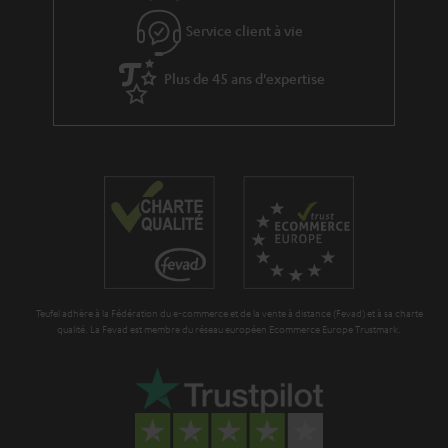
l
p
Service client à vie
a
é
g
Plus de 45 ans d'expertise
d
a
i
r
t
a
i
n
o
t
n
i
e
Teufel adhère à la Fédération du e-commerce et de la vente à distance (Fevad) et à sa charte
qualité. La Fevad est membre du réseau européen Ecommerce Europe Trustmark.