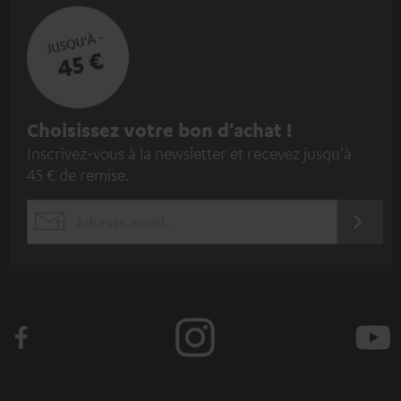
JUSQU'À -
45 €
I
Choisissez votre bon d'achat !
Inscrivez-vous à la newsletter et recevez jusqu'à
n
45 € de remise.
s
c
S'ABO
EMAIL
r
WIDGET
i
v
e
z
-
v