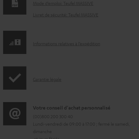
o
Mode d’emploi: Teufel MASSIVE
c
Livret de sécurité: Teufel MASSIVE
u
m
e
I
Informations relatives à l’expédition
n
n
t
f
s
o
t
I
Garantie légale
r
é
n
m
l
f
a
é
o
D
Votre conseil d'achat personnalisé
t
c
r
é
(00)800 200 300 40
i
h
Lundi-vendredi de 09:00 à 17:00 ; fermé le samedi,
m
t
o
a
dimanche
a
a
n
et jours fériés.