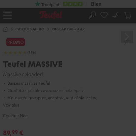
ERS LE
ONTENU
No
Sau
Page
Rechercher
Produi
d’accueil
du
CASQUES AUDIO
ON-EAR OVER-EAR
panier
PROMO
(996)
Teufel MASSIVE
Massive reloaded
Basses massives Teufel
Oreillettes pliables avec coussinets épais
Housse de transport, adaptateur et câble inclus
Voir plus
Couleur:
Noir
89,
€
99