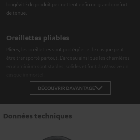
longévité du produit permettent enfin un grand confort
de tenue.
Oreillettes pliables
Pliées, les oreillettes sont protégées et le casque peut
être transporté partout. L’arceau ainsi que les charnières
en aluminium sont stables, solides et font du Massive un
casque immortel.
DÉCOUVRIR DAVANTAGE
Données techniques