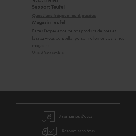
r
t
i
s
Support Teufel
g
i
l
r
Questions fréquemment posées
e
Magasin Teufel
o
s
e
a
Faites l’expérience de nos produits de près et
n
c
l
b
laissez-vous conseiller personnellement dans nos
s
o
a
magasins.
l
r
n
t
Vue d’ensemble
e
e
t
i
s
l
a
v
a
c
e
t
t
s
i
à
v
l
e
’
8 semaines d'essai
s
e
Retours sans frais
à
x