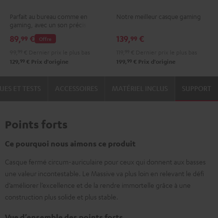
Gray
Gray
Night
Parfait au bureau comme en
Notre meilleur casque gaming
Black
gaming, avec un son précis
89,
€
139,
€
99
99
Offre
99,
99
€
Dernier prix le plus bas
119,
99
€
Dernier prix le plus bas
99
99
129,
€
Prix d'origine
199,
€
Prix d'origine
UES ET TESTS
ACCESSOIRES
MATÉRIEL INCLUS
SUPPORT
Points forts
Ce pourquoi nous aimons ce produit
Casque fermé circum-auriculaire pour ceux qui donnent aux basses
une valeur incontestable. Le Massive va plus loin en relevant le défi
d’améliorer l’excellence et de la rendre immortelle grâce à une
construction plus solide et plus stable.
Vue d’ensemble des points forts