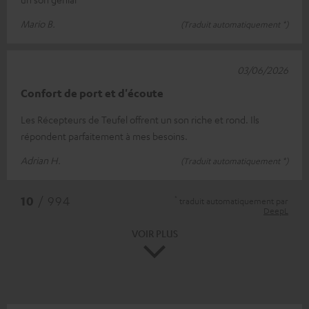
Mario B.
(Traduit automatiquement *)
03/06/2026
Confort de port et d'écoute
Les Récepteurs de Teufel offrent un son riche et rond. Ils
répondent parfaitement à mes besoins.
Adrian H.
(Traduit automatiquement *)
*
10
/ 994
traduit automatiquement par
DeepL
VOIR PLUS