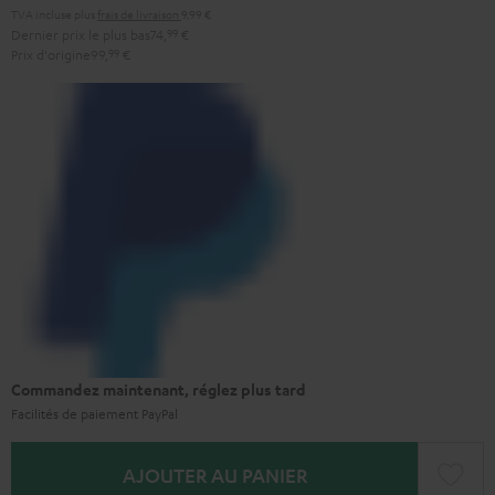
TVA incluse
plus
frais de livraison
9,99 €
Dernier prix le plus bas
74,
99
€
Prix d'origine
99,
99
€
Commandez maintenant, réglez plus tard
Facilités de paiement PayPal
AJOUTER AU PANIER