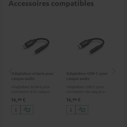
Accessoires compatibles
Adaptateur éclairé pour
Adaptateur USB-C pour
Co
casque audio
casque audio
jac
Adaptateur éclairé pour
Adaptateur USB-C pour
Câb
connexion d’un casque audio
connexion de casque audio
uni
avec un câble ou un appareil
ou de câble jack 3,5 mm avec
16,
€
16,
€
12
99
99
audio disposant d’une
un smartphone Android etc.
connexion jack 3,5-mm,
iPhone, iPad, iPod etc.,
certifié MFI 100% compatible