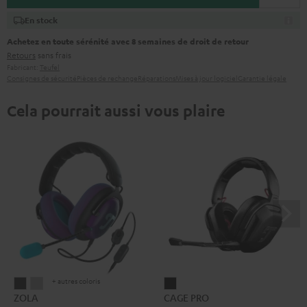
En stock
Achetez en toute sérénité avec 8 semaines de droit de retour
Retours
sans frais
Fabricant:
Teufel
Consignes de sécurité
Pièces de rechange
Réparations
Mises à jour logiciel
Garantie légale
Cela pourrait aussi vous plaire
+ autres coloris
ZOLA
ZOLA
CAGE
ZOLA
CAGE PRO
Dark
Light
PRO