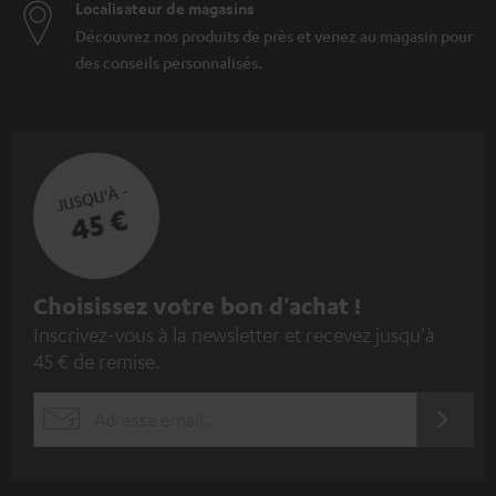
Localisateur de magasins
Découvrez nos produits de près et venez au magasin pour
des conseils personnalisés.
JUSQU'À -
45 €
I
Choisissez votre bon d'achat !
Inscrivez-vous à la newsletter et recevez jusqu'à
n
45 € de remise.
s
c
S'ABO
EMAIL
r
WIDGET
i