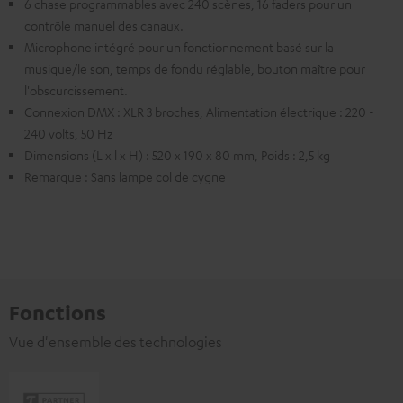
6 chase programmables avec 240 scènes, 16 faders pour un
contrôle manuel des canaux.
Microphone intégré pour un fonctionnement basé sur la
musique/le son, temps de fondu réglable, bouton maître pour
l'obscurcissement.
Connexion DMX : XLR 3 broches, Alimentation électrique : 220 -
240 volts, 50 Hz
Dimensions (L x l x H) : 520 x 190 x 80 mm, Poids : 2,5 kg
Remarque : Sans lampe col de cygne
Fonctions
Vue d'ensemble des technologies