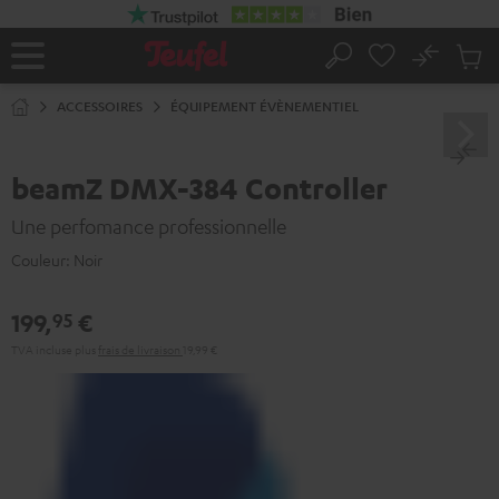
ERS LE
ONTENU
No
Sau
Page
Rechercher
Produi
d’accueil
du
ACCESSOIRES
ÉQUIPEMENT ÉVÈNEMENTIEL
panier
beamZ DMX-384 Controller
Une perfomance professionnelle
Couleur:
Noir
199,
€
95
TVA incluse
plus
frais de livraison
19,99 €