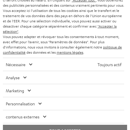
ci seront choisies au hasard. En cliquant sur
"Accepter tout"
, vous obtiendrez
l
des publicités personnalisées et des contenus vraiment pertinents pour vous.
CASQUES AUDIO
e
Vous acceptez ici l'utilisation de tous les cookies ainsi que le transfert et le
PAYS-BAS
NEWSLETTER
traitement de vos données dans des pays en dehors de l'Union européenne
t
CASQUES BLUETOOTH AUDIO
et de l'EER. Pour une sélection individuelle, vous pouvez aussi activer ou
MAGASINS
désactiver chaque catégorie séparément et confirmer avec
"Accepter la
BELGIQUE
t
sélection"
.
SYSTEMES COMPLETS
e
AVANTAGES D’ACHAT
Vous pouvez adapter et révoquer tous les consentements à tout moment,
avec effet pour l’avenir, sous "Paramètres de données". Pour plus
FRANCE
r
ENCEINTES
d'informations, nous vous invitons à consulter également notre
politique de
L’HISTOIRE DE TEUFEL
confidentialité
des données et les
mentions légales
.
POLOGNE
ULTIMA
MANAGEMENT
Nécessaire
Toujours actif
ÉCOUTEURS INTRA-AURICULAIRES
ESPAGNE
DEVELOPPEMENT DURABLE
Analyse
Sous réserve de modifications techniques, de fautes de frappe et d’autres
FANSHOP
VALEURS
erreurs. Les accessoires figurant sur l’image ne font pas partie du contenu de
Marketing
ITALIE
livraison. D’éventuels frais d’élimination des batteries sont inclus dans le prix.
NOUVEAUTÉS
ACCESSIBILITÉ
Personnalisation
USA
©2026 Lautsprecher Teufel GmbH - Tous droits réservés.
contenus externes
Mentions légales
CGV
Politique de confidentialité
AUTRES PAYS
Paramètres de confidentialité
EU Data Act
renoncer au contrat ici