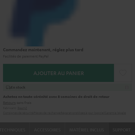
Commandez maintenant, réglez plus tard
Facilités de paiement PayPal
AJOUTER AU PANIER
En stock
Achetez en toute sérénité avec 8 semaines de droit de retour
Retours
sans frais
Fabricant:
BeamZ
Consignes de sécurité
Pièces de rechange
Réparations
Mises à jour logiciel
Garantie légale
TECHNIQUES
ACCESSOIRES
MATÉRIEL INCLUS
SUPPORT