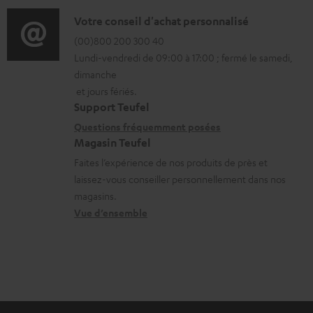
a
é
o
D
Votre conseil d'achat personnalisé
t
l
r
é
(00)800 200 300 40
i
é
Lundi-vendredi de 09:00 à 17:00 ; fermé le samedi,
m
t
o
c
dimanche
a
a
n
h
et jours fériés.
t
i
s
a
Support Teufel
i
l
r
Questions fréquemment posées
r
Magasin Teufel
o
s
e
g
Faites l’expérience de nos produits de près et
n
c
l
e
laissez-vous conseiller personnellement dans nos
s
o
a
a
magasins.
r
n
t
b
Vue d’ensemble
e
t
i
l
l
a
v
e
a
c
e
s
t
t
s