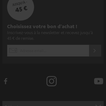
JUSQU'À -
45 €
I
Choisissez votre bon d'achat !
Inscrivez-vous à la newsletter et recevez jusqu'à
n
45 € de remise.
s
c
S'ABO
EMAIL
r
WIDGET
i
v
e
z
-
v
o