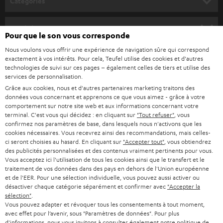
Catégories
u
HOME CINEMA
s
Société
Pour que le son vous corresponde
à
SYSTEMES COMPLETS HOME CINEMA
Nous voulons vous offrir une expérience de navigation sûre qui correspond
SUPPORT
l
Boutiques en ligne Teufel
exactement à vos intérêts. Pour cela, Teufel utilise des cookies et d'autres
BARRES DE SON
technologies de suivi sur ces pages – également celles de tiers et utilise des
a
CARRIÈRE
services de personnalisation.
ALLEMAGNE
n
Grâce aux cookies, nous et d'autres partenaires marketing traitons des
STEREO
PRESSE
données vous concernant et apprenons ce que vous aimez - grâce à votre
e
AUTRICHE
comportement sur notre site web et aux informations concernant votre
SMART HOME
w
terminal. C'est vous qui décidez : en cliquant sur
"Tout refuser"
, vous
B2B
confirmez nos paramètres de base, dans lesquels nous n'activons que les
s
cookies nécessaires. Vous recevrez ainsi des recommandations, mais celles-
SUISSE
BLUETOOTH
BLOG
ci seront choisies au hasard. En cliquant sur
"Accepter tout"
, vous obtiendrez
l
des publicités personnalisées et des contenus vraiment pertinents pour vous.
CASQUES AUDIO
e
Vous acceptez ici l'utilisation de tous les cookies ainsi que le transfert et le
PAYS-BAS
NEWSLETTER
traitement de vos données dans des pays en dehors de l'Union européenne
t
CASQUES BLUETOOTH AUDIO
et de l'EER. Pour une sélection individuelle, vous pouvez aussi activer ou
MAGASINS
désactiver chaque catégorie séparément et confirmer avec
"Accepter la
BELGIQUE
t
sélection"
.
SYSTEMES COMPLETS
e
AVANTAGES D’ACHAT
Vous pouvez adapter et révoquer tous les consentements à tout moment,
avec effet pour l’avenir, sous "Paramètres de données". Pour plus
FRANCE
r
ENCEINTES
d'informations, nous vous invitons à consulter également notre
politique de