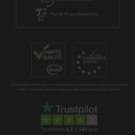
a
é
g
Plus de 45 ans d'expertise
d
a
i
r
t
a
i
n
o
t
n
i
e
Teufel adhère à la Fédération du e-commerce et de la vente à distance (Fevad) et à sa charte
qualité. La Fevad est membre du réseau européen Ecommerce Europe Trustmark.