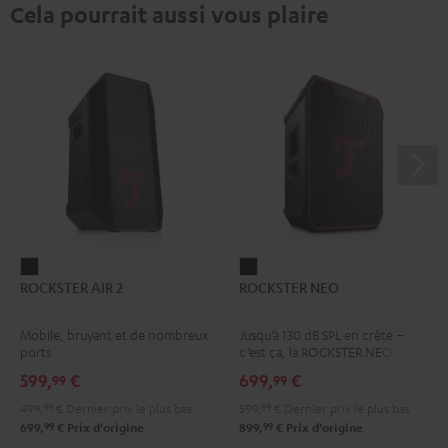
Cela pourrait aussi vous plaire
ROCKSTER
ROCKSTER
ROCKSTER AIR 2
ROCKSTER NEO
AIR
NEO
2
Noir
Mobile, bruyant et de nombreux
Jusqu’à 130 dB SPL en crête –
Noir
ports
c’est ça, la ROCKSTER NEO.
599,
€
699,
€
99
99
499,
99
€
Dernier prix le plus bas
599,
99
€
Dernier prix le plus bas
99
99
699,
€
Prix d'origine
899,
€
Prix d'origine