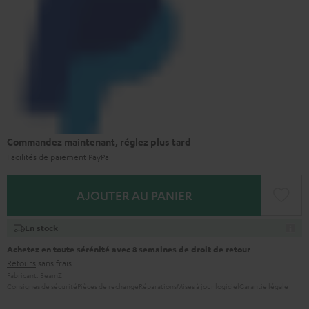
Commandez maintenant, réglez plus tard
Facilités de paiement PayPal
AJOUTER AU PANIER
En stock
Achetez en toute sérénité avec 8 semaines de droit de retour
Retours
sans frais
Fabricant:
BeamZ
Consignes de sécurité
Pièces de rechange
Réparations
Mises à jour logiciel
Garantie légale