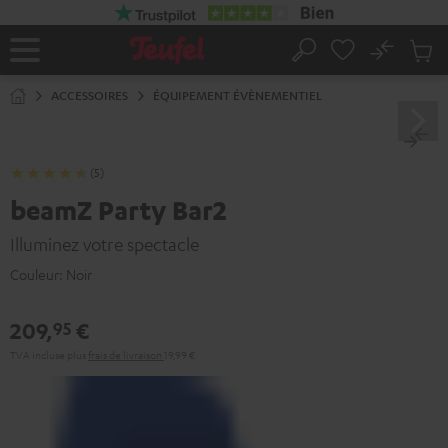
ERS LE
ONTENU
No
Sau
Page
Rechercher
Produi
d’accueil
du
ACCESSOIRES
ÉQUIPEMENT ÉVÈNEMENTIEL
panier
(5)
beamZ Party Bar2
Illuminez votre spectacle
Couleur:
Noir
209,
€
95
TVA incluse
plus
frais de livraison
19,99 €