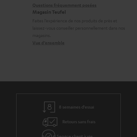
i
l
r
Questions fréquemment posées
r
Magasin Teufel
o
s
e
g
Faites l’expérience de nos produits de près et
n
c
l
e
laissez-vous conseiller personnellement dans nos
s
o
a
a
magasins.
r
n
t
b
Vue d’ensemble
e
t
i
l
l
a
v
e
a
c
e
s
t
t
s
i
à
v
l
e
’
8 semaines d'essai
s
e
Retours sans frais
à
x
l
p
Service client à vie