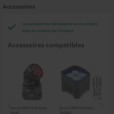
Accessoires
Les accessoires nécessaires sont compris
dans le contenu de livraison
Accessoires compatibles
beamZ MHL74 Moving
beamZ BBP94 Battery
be
Head
Uplight
Bar