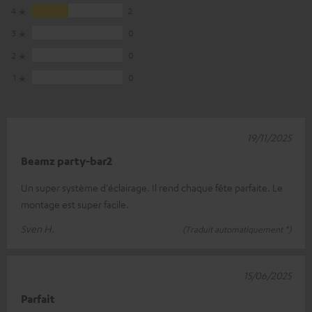
4
2
3
0
2
0
1
0
19/11/2025
Beamz party-bar2
Un super système d'éclairage. Il rend chaque fête parfaite. Le
montage est super facile.
Sven H.
(Traduit automatiquement *)
15/06/2025
Parfait