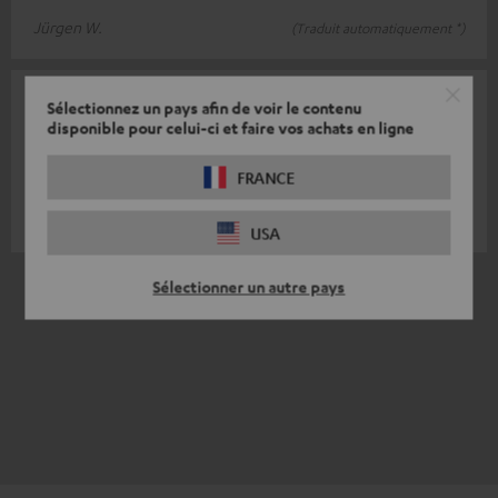
Jürgen W.
(Traduit automatiquement *)
18/08/2024
Sélectionnez un pays afin de voir le contenu
disponible pour celui-ci et faire vos achats en ligne
Un bar pour une ambiance disco
FRANCE
Pour les petites fêtes, c'est un véritable atout.
Sven W.
(Traduit automatiquement *)
USA
*
5
/ 5
Sélectionner un autre pays
traduit automatiquement par
DeepL