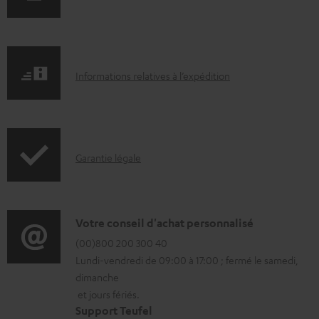
o
c
u
I
m
Informations relatives à l’expédition
n
e
f
n
o
t
I
Garantie légale
r
s
n
m
t
f
a
é
o
D
Votre conseil d'achat personnalisé
t
l
r
é
(00)800 200 300 40
i
é
Lundi-vendredi de 09:00 à 17:00 ; fermé le samedi,
m
t
o
c
dimanche
a
a
n
h
et jours fériés.
t
i
s
a
Support Teufel