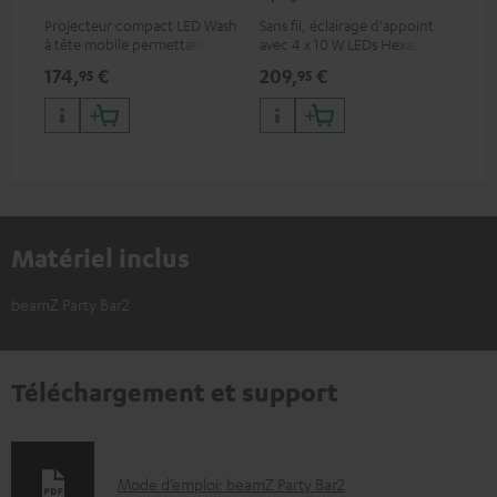
Projecteur compact LED Wash
Sans fil, éclairage d'appoint
Bar
à tête mobile permettant un
avec 4 x 10 W LEDs Hexacolor
144
éclairage professionnel
avec RGBWA-UV : une
cou
174,
€
209,
€
10
95
95
diversité de couleurs infinie &
lumière noire.
Matériel inclus
beamZ Party Bar2
Téléchargement et support
D
Mode d’emploi: beamZ Party Bar2