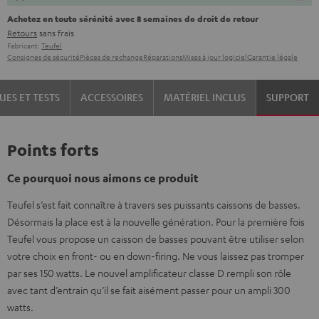
Achetez en toute sérénité avec 8 semaines de droit de retour
Retours
sans frais
Fabricant:
Teufel
Consignes de sécurité
Pièces de rechange
Réparations
Mises à jour logiciel
Garantie légale
UES ET TESTS
ACCESSOIRES
MATÉRIEL INCLUS
SUPPORT
Points forts
Ce pourquoi nous aimons ce produit
Teufel s’est fait connaître à travers ses puissants caissons de basses.
Désormais la place est à la nouvelle génération. Pour la première fois
Teufel vous propose un caisson de basses pouvant être utiliser selon
votre choix en front- ou en down-firing. Ne vous laissez pas tromper
par ses 150 watts. Le nouvel amplificateur classe D rempli son rôle
avec tant d’entrain qu’il se fait aisément passer pour un ampli 300
watts.