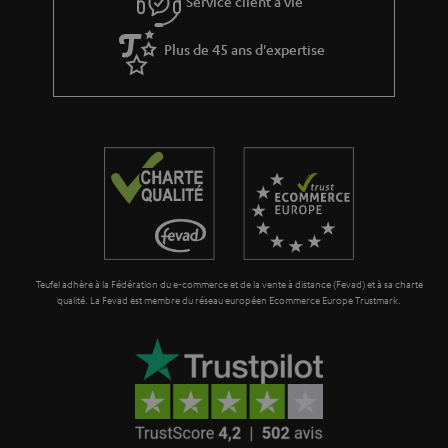
Service client à vie
a
i
n
Plus de 45 ans d'expertise
o
t
n
i
e
Teufel adhère à la Fédération du e-commerce et de la vente à distance (Fevad) et à sa charte
qualité. La Fevad est membre du réseau européen Ecommerce Europe Trustmark.