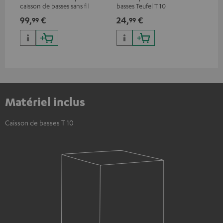
caisson de basses sans fil
basses Teufel T 10
99,
€
24,
€
99
99
Matériel inclus
Caisson de basses T 10