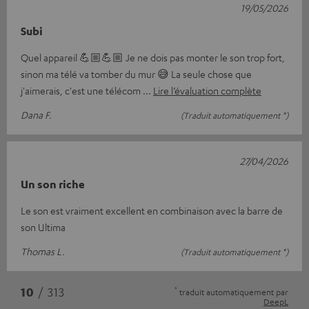
19/05/2026
Subi
Quel appareil 💪🏼💪🏼 Je ne dois pas monter le son trop fort,
sinon ma télé va tomber du mur 😅 La seule chose que
j'aimerais, c'est une télécom
Lire l’évaluation complète
Dana F.
(Traduit automatiquement *)
27/04/2026
Un son riche
Le son est vraiment excellent en combinaison avec la barre de
son Ultima
Thomas L.
(Traduit automatiquement *)
*
10
/ 313
traduit automatiquement par
DeepL