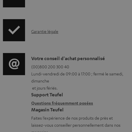
n
s
f
t
o
é
I
Garantie légale
r
l
n
m
é
f
a
c
o
D
Votre conseil d'achat personnalisé
t
h
r
é
(00)800 200 300 40
i
a
Lundi-vendredi de 09:00 à 17:00 ; fermé le samedi,
m
t
o
r
dimanche
a
a
n
g
et jours fériés.
t
i
s
Support Teufel
e
i
l
r
Questions fréquemment posées
a
Magasin Teufel
o
s
e
b
Faites l’expérience de nos produits de près et
n
c
l
l
laissez-vous conseiller personnellement dans nos
s
o
a
magasins.