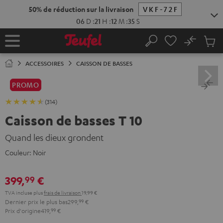
ERS LE
ONTENU
No
Sau
Page
Rechercher
Produi
d’accueil
du
ACCESSOIRES
CAISSON DE BASSES
panier
PROMO
(314)
Caisson de basses T 10
Quand les dieux grondent
Couleur:
Noir
399,
€
99
TVA incluse
plus
frais de livraison
19,99 €
Dernier prix le plus bas
299,
99
€
Prix d'origine
419,
99
€