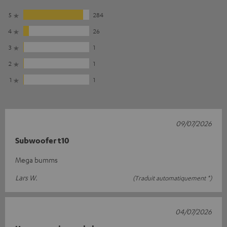
5
284
4
26
3
1
2
1
1
1
09/07/2026
Subwoofer t10
Mega bumms
Lars W.
(Traduit automatiquement *)
04/07/2026