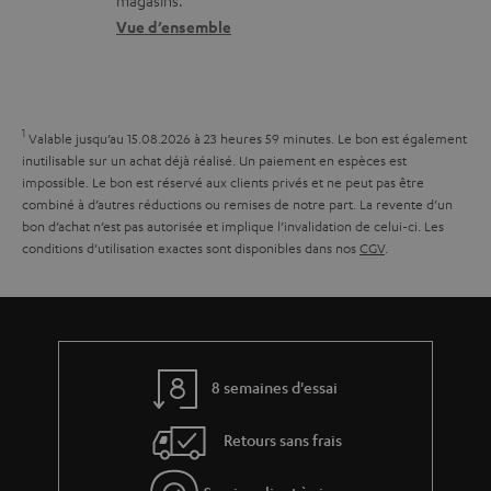
e
r
n
t
Vue d’ensemble
s
e
t
i
l
a
v
a
c
e
1
Valable jusqu’au 15.08.2026 à 23 heures 59 minutes.
Le bon est également
t
t
s
inutilisable sur un achat déjà réalisé. Un paiement en espèces est
i
impossible. Le bon est réservé aux clients privés et ne peut pas être
à
combiné à d’autres réductions ou remises de notre part. La revente d’un
v
l
bon d’achat n’est pas autorisée et implique l’invalidation de celui-ci. Les
e
conditions d’utilisation exactes sont disponibles dans nos
CGV
.
’
s
e
à
x
l
p
a
é
8 semaines d'essai
g
d
Retours sans frais
a
i
r
t