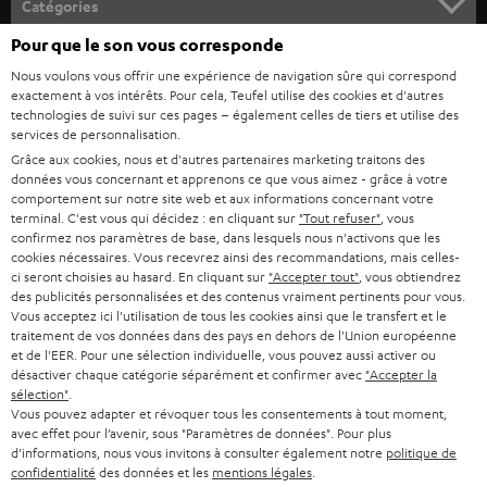
Catégories
u
Pour que le son vous corresponde
HOME CINEMA
s
Société
Nous voulons vous offrir une expérience de navigation sûre qui correspond
à
exactement à vos intérêts. Pour cela, Teufel utilise des cookies et d'autres
SYSTEMES COMPLETS HOME CINEMA
technologies de suivi sur ces pages – également celles de tiers et utilise des
SUPPORT
l
Boutiques en ligne Teufel
services de personnalisation.
BARRES DE SON
a
Grâce aux cookies, nous et d'autres partenaires marketing traitons des
CARRIÈRE
ALLEMAGNE
données vous concernant et apprenons ce que vous aimez - grâce à votre
n
comportement sur notre site web et aux informations concernant votre
STEREO
PRESSE
terminal. C'est vous qui décidez : en cliquant sur
"Tout refuser"
, vous
e
AUTRICHE
confirmez nos paramètres de base, dans lesquels nous n'activons que les
SMART HOME
w
cookies nécessaires. Vous recevrez ainsi des recommandations, mais celles-
B2B
ci seront choisies au hasard. En cliquant sur
"Accepter tout"
, vous obtiendrez
s
SUISSE
BLUETOOTH
des publicités personnalisées et des contenus vraiment pertinents pour vous.
BLOG
Vous acceptez ici l'utilisation de tous les cookies ainsi que le transfert et le
l
traitement de vos données dans des pays en dehors de l'Union européenne
CASQUES AUDIO
e
PAYS-BAS
NEWSLETTER
et de l'EER. Pour une sélection individuelle, vous pouvez aussi activer ou
désactiver chaque catégorie séparément et confirmer avec
"Accepter la
t
CASQUES BLUETOOTH AUDIO
sélection"
.
MAGASINS
Vous pouvez adapter et révoquer tous les consentements à tout moment,
BELGIQUE
t
avec effet pour l’avenir, sous "Paramètres de données". Pour plus
SYSTEMES COMPLETS
e
AVANTAGES D’ACHAT
d'informations, nous vous invitons à consulter également notre
politique de
confidentialité
des données et les
mentions légales
.
FRANCE
r
ENCEINTES