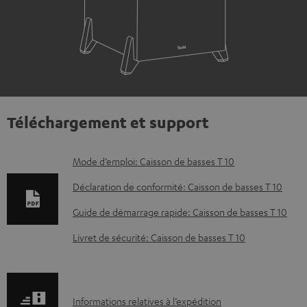
Téléchargement et support
D
Mode d’emploi: Caisson de basses T 10
o
Déclaration de conformité: Caisson de basses T 10
c
Guide de démarrage rapide: Caisson de basses T 10
u
Livret de sécurité: Caisson de basses T 10
m
e
n
I
Informations relatives à l’expédition
t