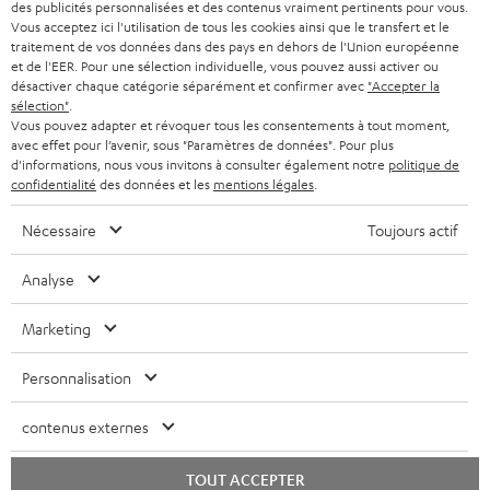
SUISSE
BLUETOOTH
des publicités personnalisées et des contenus vraiment pertinents pour vous.
BLOG
l
Vous acceptez ici l'utilisation de tous les cookies ainsi que le transfert et le
traitement de vos données dans des pays en dehors de l'Union européenne
CASQUES AUDIO
e
PAYS-BAS
NEWSLETTER
et de l'EER. Pour une sélection individuelle, vous pouvez aussi activer ou
désactiver chaque catégorie séparément et confirmer avec
"Accepter la
t
CASQUES BLUETOOTH AUDIO
sélection"
.
MAGASINS
BELGIQUE
t
Vous pouvez adapter et révoquer tous les consentements à tout moment,
avec effet pour l’avenir, sous "Paramètres de données". Pour plus
SYSTEMES COMPLETS
e
AVANTAGES D’ACHAT
d'informations, nous vous invitons à consulter également notre
politique de
FRANCE
confidentialité
des données et les
mentions légales
.
r
ENCEINTES
L’HISTOIRE DE TEUFEL
Nécessaire
Toujours actif
POLOGNE
ULTIMA
MANAGEMENT
Analyse
ÉCOUTEURS INTRA-AURICULAIRES
ESPAGNE
DEVELOPPEMENT DURABLE
Marketing
Sous réserve de modifications techniques, de fautes de frappe et d’autres
FANSHOP
VALEURS
erreurs. Les accessoires figurant sur l’image ne font pas partie du contenu de
ITALIE
Personnalisation
livraison. D’éventuels frais d’élimination des batteries sont inclus dans le prix.
NOUVEAUTÉS
ACCESSIBILITÉ
USA
contenus externes
©2026 Lautsprecher Teufel GmbH - Tous droits réservés.
Mentions légales
CGV
Politique de confidentialité
TOUT ACCEPTER
AUTRES PAYS