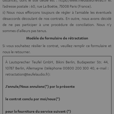
distance), dont le site dédié est :
https//www.mediateurfevad.fr
et
l’adresse postale : 60, rue La Boétie, 75008 Paris (France).
ii) Nous nous efforçons toujours de régler à l'amiable les éventuels
désaccords découlant de nos contrats. En outre, nous avons décidé
de ne pas participer à une procédure de conciliation. Nous n'y
sommes d'ailleurs pas tenus.
Modèle de formulaire de rétractation
Si vous souhaitez résilier le contrat, veuillez remplir ce formulaire et
nous le retourner.
À Lautsprecher Teufel GmbH, Bikini Berlin, Budapester Str. 44,
10787 Berlin, Allemagne (téléphone 00800 200 300 40, e-mail :
retractation@teufelaudio.fr
):
J’annule/Nous annulons(*) par la présente
le contrat conclu par moi/nous(*)
pour la fourniture du service suivant (*)