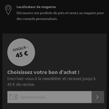
Localisateur de magasins
Découvrez nos produits de près et venez au magasin pour
des conseils personnalisés.
JUSQU'À -
45 €
I
Choisissez votre bon d'achat !
Inscrivez-vous à la newsletter et recevez jusqu'à
n
45 € de remise.
s
c
S'ABO
EMAIL
r
WIDGET
i