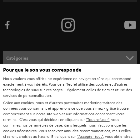
v
e
z
-
v
o
Catégories
u
Pour que le son vous corresponde
HOME CINEMA
s
Société
Nous voulons vous offrir une expérience de navigation sûre qui correspond
à
exactement à vos intérêts. Pour cela, Teufel utilise des cookies et d'autres
SYSTEMES COMPLETS HOME CINEMA
SUPPORT
technologies de suivi sur ces pages – également celles de tiers et utilise des
l
Boutiques en ligne Teufel
services de personnalisation.
BARRES DE SON
a
Grâce aux cookies, nous et d'autres partenaires marketing traitons des
CARRIÈRE
ALLEMAGNE
données vous concernant et apprenons ce que vous aimez - grâce à votre
n
STEREO
comportement sur notre site web et aux informations concernant votre
PRESSE
e
terminal. C'est vous qui décidez : en cliquant sur
"Tout refuser"
, vous
AUTRICHE
confirmez nos paramètres de base, dans lesquels nous n'activons que les
SMART HOME
w
B2B
cookies nécessaires. Vous recevrez ainsi des recommandations, mais celles-
ci seront choisies au hasard. En cliquant sur
"Accepter tout"
, vous obtiendrez
s