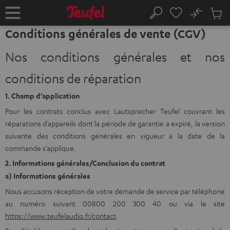
ERS LE
No
ONTENU
Sau
Page
Rechercher
Produi
d’accueil
Conditions générales de vente (CGV)
du
panier
Nos conditions générales et nos
conditions de réparation
1. Champ d’application
Pour les contrats conclus avec Lautsprecher Teufel couvrant les
réparations d’appareils dont la période de garantie a expiré, la version
suivante des conditions générales en vigueur à la date de la
commande s’applique.
2. Informations générales/Conclusion du contrat
a) Informations générales
Nous accusons réception de votre demande de service par téléphone
au numéro suivant 00800 200 300 40 ou via le site
https://www.teufelaudio.fr/contact
.