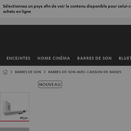
Sélectionnez un pays afin de voir le contenu disponible pour celui-ci
achats en ligne
ERS LE
ONTENU
ENCEINTES
HOME CINÉMA
BARRES DE SON
BLUE
Page
d’accueil
BARRES DE SON
BARRES-DE-SON-AVEC-CAISSON-DE-BASSES
NOUVEAU