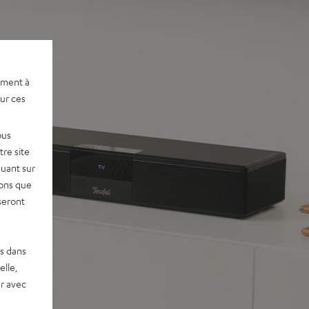
ement à
sur ces
ous
re site
quant sur
vons que
seront
es dans
elle,
r avec