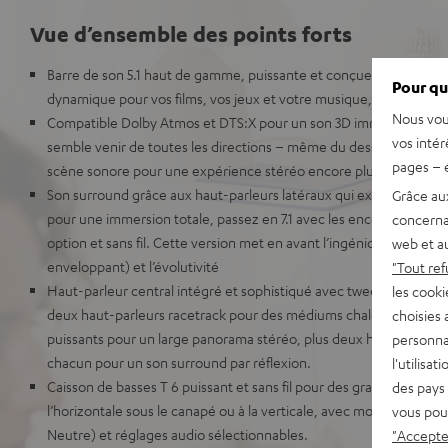
Vue d’ensemble des points forts
Barre de son 5.1 haut de gamme, puissante et conçue pour offrir
Pour qu
dynamique pour vos films, vos jeux et votre musique, dans des piè
Nous vou
Compatible Dolby Atmos et DTS:X pour un son 3D immersif, digne 
vos intér
semble venir de toutes les directions – même du dessus. La tech
pages – é
scène sonore pour une expérience stéréo encore plus impressio
Son surround grâce aux haut-parleurs latéraux qui exploitent les r
Grâce au
pour une immersion totale, passez en 7.1 avec les enceintes arriè
concerna
option et sans fil. Cette version met en avant l’ingéniosité acoust
web et au
enveloppant) et l’évolutivité
"Tout ref
Haut-parleur central intégré et sophistiqué avec tweeter et médi
les cooki
deux haut-parleurs racetrack pour des médiums chaleureux et na
choisies 
puissants pour un large panorama stéréo, plus deux haut-parleu
personna
chacun pour un son surround par réflexion.
l'utilisa
Caisson de basses T 6 puissant et sans fil pour des graves profonds
des pays 
l’horizontale sous le canapé ou à la verticale, avec modes sonores
vous pou
Neutre) et réglages audio sélectionnables.
"Accepter