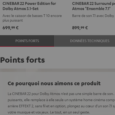
CINEBAR 22 Power Edition for
CINEBAR 22 Surround p
22
22
22
22
Dolby Atmos 5.1-Set
Atmos "Ensemble 7.1"
Power
Power
Surround
Surround
Avec le caisson de basses T 10 encore
Barre de son 7.1 avec Dolb
Edition
Edition
pour
pour
plus puissant
for
for
Dolby
Dolby
699,
€
899,
€
99
99
Dolby
Dolby
Atmos
Atmos
Atmos
Atmos
"Ensemble
"Ensemble
POINTS FORTS
DONNÉES TECHNIQUES
5.1-
5.1-
7.1"
7.1"
Set
Set
Noir
Blanc
Noir
Blanc
Points forts
Ce pourquoi nous aimons ce produit
La CINEBAR 22 pour Dolby Atmos n’est pas une simple barre de son. 
puissants, elle remplace à elle seule un système home cinéma compl
arrière EFFEKT 2, sans fil et en option, plongez au cœur d’un son 7.1 s
votre musique et vos jeux. Le tout, en un seul geste.