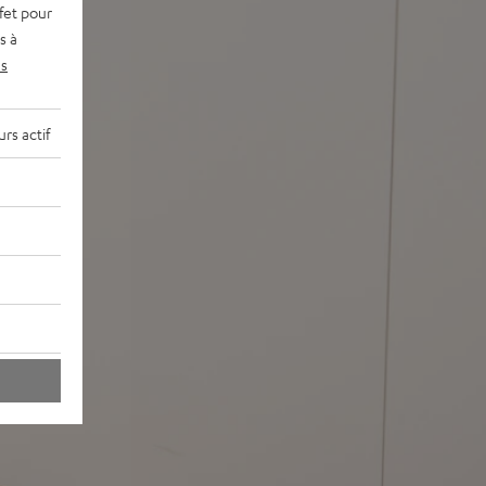
fet pour
s à
s
rs actif