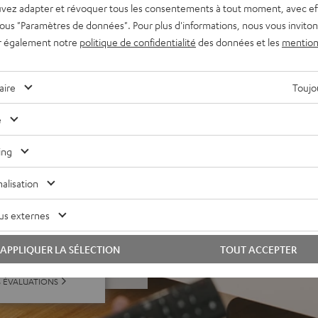
ité de la musique depuis un
vez adapter et révoquer tous les consentements à tout moment, avec ef
Tube, etc.).
 sous "Paramètres de données". Pour plus d'informations, nous vous inviton
 Vision et 3D, eARC, CEC
r également notre
politique de confidentialité
des données et les
mention
mple avec un seul câble.
lle frontale élégante en
aire
Toujou
ixation murale intégrée, entrée
e
ing
alisation
us externes
our 19 Evaluations)
APPLIQUER LA SÉLECTION
TOUT ACCEPTER
S ÉVALUATIONS