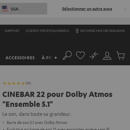
Sélectionner un autre pays
USA
SUPPORT
CLIENTS PROFESSIONNELS
RECHERCHER UN MAGASIN
No
ACCESSOIRES
À PROPOS
►
Rechercher
Mon
Produit
compte
du
panier
(19)
CINEBAR 22 pour Dolby Atmos
"Ensemble 5.1"
Le son, dans toute sa grandeur.
Barre de son 5.1 avec Dolby Atmos
Évolutive en barre de son 7.1 avec enceintes arrière sans fil