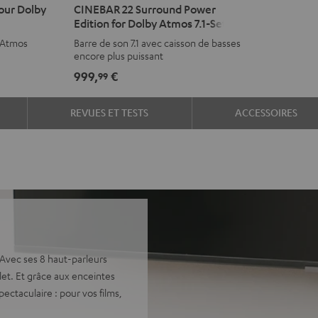
our Dolby
CINEBAR 22 Surround Power
22
22
Edition for Dolby Atmos 7.1-Set
Surround
Surround
y Atmos
Barre de son 7.1 avec caisson de basses
Power
Power
encore plus puissant
Edition
Edition
999,
€
99
for
for
Dolby
Dolby
REVUES ET TESTS
ACCESSOIRES
Atmos
Atmos
7.1-
7.1-
Set
Set
Noir
Blanc
Avec ses 8 haut-parleurs
et. Et grâce aux enceintes
pectaculaire : pour vos films,