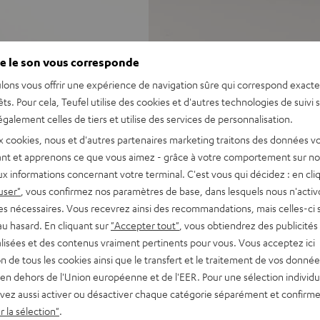
 un son incroyablement
e le son vous corresponde
ces jusqu’à 35 m².
lons vous offrir une expérience de navigation sûre qui correspond exact
d’une salle de cinéma, qui
êts. Pour cela, Teufel utilise des cookies et d'autres technologies de suivi 
nologie Dynamore® élargit la
galement celles de tiers et utilise des services de personnalisation.
nnante.
éflexions de votre pièce. Et
x cookies, nous et d'autres partenaires marketing traitons des données v
re EFFEKT 2, disponibles en
nt et apprenons ce que vous aimez - grâce à votre comportement sur not
ique (réflexions pour un son
x informations concernant votre terminal. C'est vous qui décidez : en cli
user"
, vous confirmez nos paramètres de base, dans lesquels nous n'acti
um en disposition coaxiale,
es nécessaires. Vous recevrez ainsi des recommandations, mais celles-ci 
turels, deux tweeters
au hasard. En cliquant sur
"Accepter tout"
, vous obtiendrez des publicités
rs large bande de 50 mm
lisées et des contenus vraiment pertinents pour vous. Vous acceptez ici
tion de tous les cookies ainsi que le transfert et le traitement de vos donné
 et précis, positionnable à
en dehors de l'Union européenne et de l'EER. Pour une sélection individu
 (Nuit, Musique, Voix,
vez aussi activer ou désactiver chaque catégorie séparément et confirme
 la sélection"
.