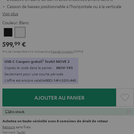
Caisson de basses positionnable à l’horizontale ou à la verticale
Voir plus
Couleur:
Blanc
Noir
Blanc
599,
€
99
Prix de l'ensemble tVA incluse
plus
frais de livraison
29,99 €
1
USB-C Casques gratuit
Teufel MOVE 2
Copiez le code dans le panier.
MOV-T4S
Seulement pour une courte période
L’offre est encore valable
0
0
D
:
1
4
H
:
5
2
M
:
4
3
S
AJOUTER AU PANIER
En stock
Achetez en toute sérénité avec 8 semaines de droit de retour
Retours
sans frais
Fabricant:
Teufel