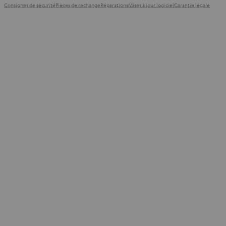
Consignes de sécurité
Pièces de rechange
Réparations
Mises à jour logiciel
Garantie légale