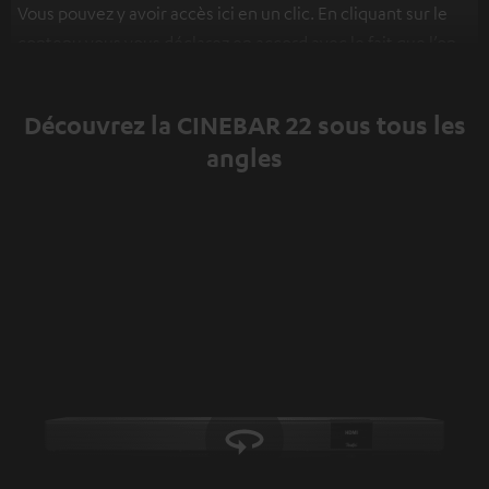
Vous pouvez y avoir accès ici en un clic. En cliquant sur le
contenu vous vous déclarez en accord avec le fait que l’on
vous montre des contenus extérieurs. Les données
individuelles peuvent être transmises à une plateforme
Découvrez la CINEBAR 22 sous tous les
tierce.
Vous en apprendrez davantage dans notre
angles
politique de confidentialité
.