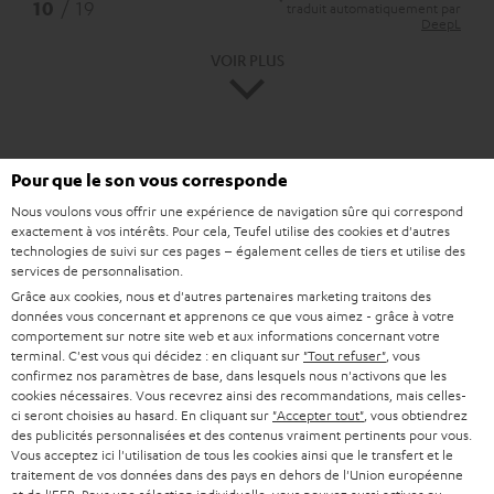
*
10
/ 19
traduit automatiquement par
DeepL
VOIR PLUS
Pour que le son vous corresponde
Nous voulons vous offrir une expérience de navigation sûre qui correspond
exactement à vos intérêts. Pour cela, Teufel utilise des cookies et d'autres
technologies de suivi sur ces pages – également celles de tiers et utilise des
services de personnalisation.
Note : 8,6 / 10
Grâce aux cookies, nous et d'autres partenaires marketing traitons des
données vous concernant et apprenons ce que vous aimez - grâce à votre
comportement sur notre site web et aux informations concernant votre
islabit.com
terminal. C'est vous qui décidez : en cliquant sur
"Tout refuser"
, vous
12.01.2026
confirmez nos paramètres de base, dans lesquels nous n'activons que les
cookies nécessaires. Vous recevrez ainsi des recommandations, mais celles-
Plus…
ci seront choisies au hasard. En cliquant sur
"Accepter tout"
, vous obtiendrez
des publicités personnalisées et des contenus vraiment pertinents pour vous.
Vous acceptez ici l'utilisation de tous les cookies ainsi que le transfert et le
traitement de vos données dans des pays en dehors de l'Union européenne