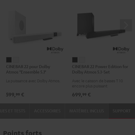
CINEBAR
CINEBAR
CINEBAR
CINEBAR
CINEBAR 22 pour Dolby
CINEBAR 22 Power Edition for
22
22
22
22
Atmos "Ensemble 5.1"
Dolby Atmos 5.1-Set
pour
pour
Power
Power
La puissance avec Dolby Atmos.
Avec le caisson de basses T 10
Dolby
Dolby
Edition
Edition
encore plus puissant
Atmos
Atmos
for
for
599,
€
699,
€
99
99
"Ensemble
"Ensemble
Dolby
Dolby
5.1"
5.1"
Atmos
Atmos
UES ET TESTS
ACCESSOIRES
MATÉRIEL INCLUS
SUPPORT
Noir
Blanc
5.1-
5.1-
Set
Set
Noir
Blanc
Points forts