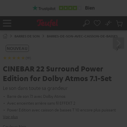
ERS LE
ONTENU
No
Sau
Page
Rechercher
Produi
d’accueil
du
BARRES DE SON
BARRES-DE-SON-AVEC-CAISSON-DE-BASSES
panier
NOUVEAU
(19)
CINEBAR 22 Surround Power
Edition for Dolby Atmos 7.1-Set
Le son dans toute sa grandeur
Barre de son 7.1 avec Dolby Atmos
Avec enceintes arrière sans fil EFFEKT 2
Power Edition avec caisson de basses T 10 encore plus puissant
Voir plus
Couleur:
Noir