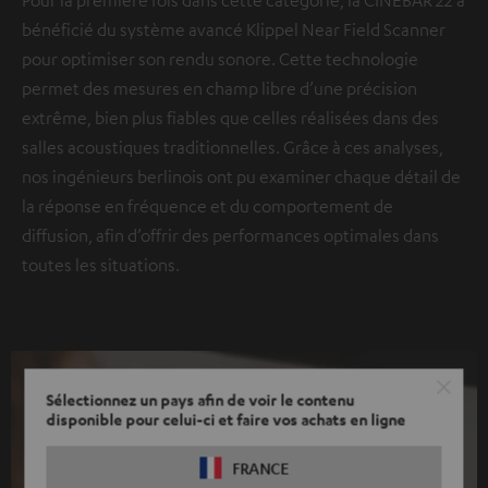
Pour la première fois dans cette catégorie, la CINEBAR 22 a
bénéficié du système avancé Klippel Near Field Scanner
pour optimiser son rendu sonore. Cette technologie
permet des mesures en champ libre d’une précision
extrême, bien plus fiables que celles réalisées dans des
salles acoustiques traditionnelles. Grâce à ces analyses,
nos ingénieurs berlinois ont pu examiner chaque détail de
la réponse en fréquence et du comportement de
diffusion, afin d’offrir des performances optimales dans
toutes les situations.
Sélectionnez un pays afin de voir le contenu
disponible pour celui-ci et faire vos achats en ligne
FRANCE