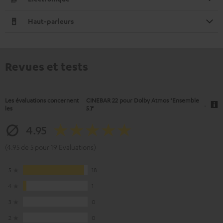
Haut-parleurs
Revues et tests
Les évaluations concernent
CINEBAR 22 pour Dolby Atmos "Ensemble
.
les
5.1"
4.95
(4.95 de 5 pour 19 Evaluations)
5
18
4
1
3
0
2
0