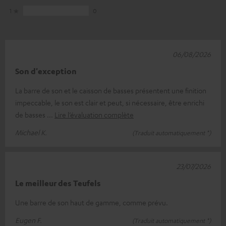
1
0
06/08/2026
Son d'exception
La barre de son et le caisson de basses présentent une finition
impeccable, le son est clair et peut, si nécessaire, être enrichi
de basses
Lire l’évaluation complète
Michael K.
(Traduit automatiquement *)
23/07/2026
Le meilleur des Teufels
Une barre de son haut de gamme, comme prévu.
Eugen F.
(Traduit automatiquement *)