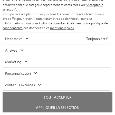
et de l'EER. Pour une sélection individuelle, vous pouvez aussi activer ou
Accessoires
désactiver chaque catégorie séparément et confirmer avec
"Accepter la
sélection"
.
Vous pouvez adapter et révoquer tous les consentements à tout moment,
avec effet pour l’avenir, sous "Paramètres de données". Pour plus
Accessoires nécessaires
d'informations, nous vous invitons à consulter également notre
politique de
confidentialité
des données et les
mentions légales
.
Veuillez vérifier si les câbles de connexion sont inclus
Nécessaire
Toujours actif
dans la livraison.
Analyse
Marketing
Personnalisation
contenus externes
TOUT ACCEPTER
Câble HDMI® haute vitesse
Lancer
APPLIQUER LA SÉLECTION
avec Ethernet
le
chat