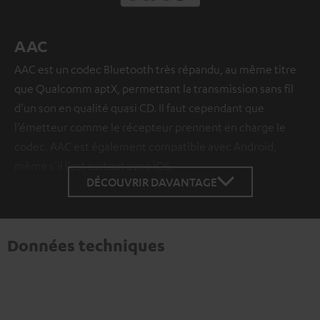
AAC
AAC est un codec Bluetooth très répandu, au même titre
que Qualcomm aptX, permettant la transmission sans fil
d’un son en qualité quasi CD. Il faut cependant que
l’émetteur comme le récepteur prennent en charge le
codec. AAC est également compatible avec Android,
même s’il l’est surtout avec iOS.
DÉCOUVRIR DAVANTAGE
Données techniques