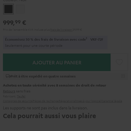
Noir
Blanc
999,
€
99
Prix de l'ensemble tVA incluse
plus
frais de livraison
39,99 €
1
Économisez 50 % des frais de livraison avec code
VKF-72F
Seulement pour une courte période
AJOUTER AU PANIER
Prêt à être expédié en quatre semaines
Achetez en toute sérénité avec 8 semaines de droit de retour
Retours
sans frais
Fabricant:
Teufel
Consignes de sécurité
Pièces de rechange
Réparations
Mises à jour logiciel
Garantie légale
Les supports ne sont pas inclus dans la livraison.
Cela pourrait aussi vous plaire