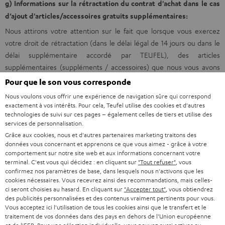
g) Informations sur la rétractation du contrat d'achat dans le cas
d’ajout d'articles/accessoires gratuits supplémentaires:
Nous attirons votre attention sur le fait que lorsque vous exercez
votre droit de rétractation (dans le délai légal de 14 jours ou dans le
délai supplémentaire accordé par TEUFEL), des articles
supplémentaires (suppléments / accessoires) que nous vous avons
donné gratuitement lors de l’achat d’un produit doivent également
Pour que le son vous corresponde
être retournés avec l’article concerné par votre rétractation. L'octroi
Nous voulons vous offrir une expérience de navigation sûre qui correspond
de cadeaux gratuits est soumis à la condition que vous ne fassiez pas
exactement à vos intérêts. Pour cela, Teufel utilise des cookies et d'autres
technologies de suivi sur ces pages – également celles de tiers et utilise des
usage de votre droit de rétractation légal ou de votre droit de retour
services de personnalisation.
contractuel. A défaut, nous vous réclamerons le remboursement de
Grâce aux cookies, nous et d'autres partenaires marketing traitons des
la valeur de ces articles.
données vous concernant et apprenons ce que vous aimez - grâce à votre
4. Garantie commerciale
comportement sur notre site web et aux informations concernant votre
terminal. C'est vous qui décidez : en cliquant sur
"Tout refuser"
, vous
confirmez nos paramètres de base, dans lesquels nous n'activons que les
TEUFEL assume une obligation de garantie commerciale pour les
cookies nécessaires. Vous recevrez ainsi des recommandations, mais celles-
produits de la marque TEUFEL conformément aux dispositions
ci seront choisies au hasard. En cliquant sur
"Accepter tout"
, vous obtiendrez
suivantes. Pour les produits tiers proposés, les conditions de garantie
des publicités personnalisées et des contenus vraiment pertinents pour vous.
Vous acceptez ici l'utilisation de tous les cookies ainsi que le transfert et le
du fabricant s'appliquent le cas échéant.
traitement de vos données dans des pays en dehors de l'Union européenne
Les dispositions relatives à la garantie légale s'appliquent