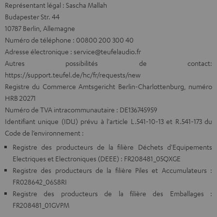
Représentant légal : Sascha Mallah
Budapester Str. 44
10787 Berlin, Allemagne
Numéro de téléphone : 00800 200 300 40
Adresse électronique : service@teufelaudio.fr
Autres possibilités de contact:
https://support.teufel.de/hc/fr/requests/new
Registre du Commerce Amtsgericht Berlin-Charlottenburg, numéro
HRB 20271
Numéro de TVA intracommunautaire : DE136745959
Identifiant unique (IDU) prévu à l'article L.541-10-13 et R.541-173 du
Code de l’environnement :
Registre des producteurs de la filière Déchets d'Equipements
Electriques et Electroniques (DEEE) : FR208481_05QXGE
Registre des producteurs de la filière Piles et Accumulateurs :
FR028642_06S8RI
Registre des producteurs de la filière des Emballages :
FR208481_01GVPM