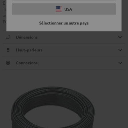
Enceinte satellite à deux voies avec mediums 80 mm et
Tweeters 19 mm de grande précision. La conception
USA
acoustique est identique à celle de l’enceinte satellite CS 35
FCR Mk3.
Sélectionner un autre pays
Dimensions
Haut-parleurs
Connexions