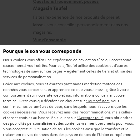
i
l
r
Questions fréquemment posées
Magasin Teufel
o
s
e
Faites l’expérience de nos produits de près et
n
c
l
laissez-vous conseiller personnellement dans nos
s
o
a
magasins.
r
n
t
Vue d’ensemble
e
t
i
Pour que le son vous corresponde
l
a
v
Nous voulons vous offrir une expérience de navigation sûre qui correspond
a
exactement à vos intérêts. Pour cela, Teufel utilise des cookies et d'autres
c
e
1
technologies de suivi sur ces pages – également celles de tiers et utilise des
Information
t
t
s
services de personnalisation.
En cas d’achat de ce produit seul un casque audio Teufel MOVE 2 gratuit
i
Grâce aux cookies, nous et d'autres partenaires marketing traitons des
peut être attribué. Le décompte ou le retour en liquide de la valeur des
à
données vous concernant et apprenons ce que vous aimez - grâce à votre
Teufel MOVE 2 sont impossibles. Les marchandises B-stock, les éditions
v
l
comportement sur notre site web et aux informations concernant votre
spéciales, les bons d’achat ne sont pas compris dans cette action.
terminal. C'est vous qui décidez : en cliquant sur
"Tout refuser"
, vous
e
’
confirmez nos paramètres de base, dans lesquels nous n'activons que les
Bons
s
cookies nécessaires. Vous recevrez ainsi des recommandations, mais celles-
e
En tant qu’élément gratuit les écouteurs Teufel MOVE 2 ne peuvent pas
ci seront choisies au hasard. En cliquant sur
"Accepter tout"
, vous obtiendrez
à
être combinés avec un bon lors de la commande. Les bons ne sont pas
x
des publicités personnalisées et des contenus vraiment pertinents pour vous.
utilisables lorsque les Teufel MOVE 2 gratuits font partie de la commande.
Vous acceptez ici l'utilisation de tous les cookies ainsi que le transfert et le
l
p
traitement de vos données dans des pays en dehors de l'Union européenne