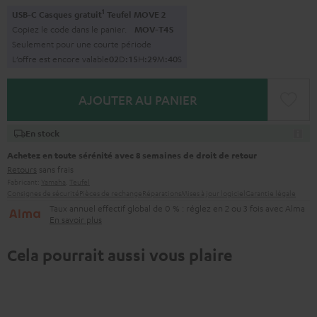
1
USB-C Casques gratuit
Teufel MOVE 2
Copiez le code dans le panier.
MOV-T4S
Seulement pour une courte période
L’offre est encore valable
0
2
D
:
1
5
H
:
2
9
M
:
3
9
S
AJOUTER AU PANIER
En stock
Achetez en toute sérénité avec 8 semaines de droit de retour
Retours
sans frais
Fabricant:
Yamaha
,
Teufel
Consignes de sécurité
Pièces de rechange
Réparations
Mises à jour logiciel
Garantie légale
Taux annuel effectif global de 0 % : réglez en 2 ou 3 fois avec Alma
En savoir plus
Cela pourrait aussi vous plaire