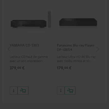
YAMAHA CD-S303
Panasonic Blu-ray Player
Câb
DP-UB154
C3
Lecteur CD haut de gamme
Lecteur Ultra HD 4K Blu-ray
Câb
avec un son impressionnant
avec Dolby Atmos et Multi
gam
et une finition de qualité
HDR, inclus HDR10+ pour une
bas
379,
€
179,
€
24
00
00
qualité d’image incroyable et
des couleurs contrastées