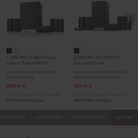
CONSONO
CONSONO
CONSONO
CONSONO
CONSONO 35 Mk3 Power
CONSONO 35 CONCEPT
35
35
35
35
Edition "Ensemble 5.1"
Surround 5.1 set
Mk3
Mk3
CONCEPT
CONCEPT
Avec caisson de basses XL et
Avec de grands satellites et un
Power
Power
Surround
Surround
grands satellites
récepteur AV dans le caisson de
Edition
Edition
5.1
5.1
basses
499,
€
529,
€
99
99
"Ensemble
"Ensemble
set
set
449,
99
€
Dernier prix le plus bas
449,
99
€
Dernier prix le plus bas
5.1"
5.1"
Noir
Blanc
99
99
529,
€
Prix d'origine
599,
€
Prix d'origine
Noir
Blanc
UES ET TESTS
ACCESSOIRES
MATÉRIEL INCLUS
SUPPORT