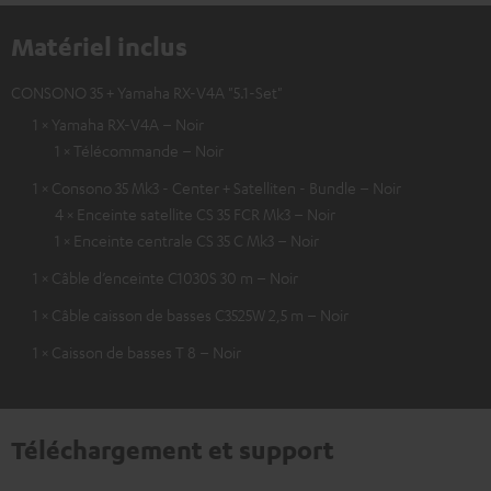
Matériel inclus
CONSONO 35 + Yamaha RX-V4A "5.1-Set"
1 × Yamaha RX-V4A – Noir
1 × Télécommande – Noir
1 × Consono 35 Mk3 - Center + Satelliten - Bundle – Noir
4 × Enceinte satellite CS 35 FCR Mk3 – Noir
1 × Enceinte centrale CS 35 C Mk3 – Noir
1 × Câble d’enceinte C1030S 30 m – Noir
1 × Câble caisson de basses C3525W 2,5 m – Noir
1 × Caisson de basses T 8 – Noir
Téléchargement et support