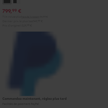
/
799,
€
99
Blanc
TVA incluse
plus
frais de livraison
44,99 €
Dernier prix le plus bas
749,
99
€
Prix d'origine
1.029,
99
€
Commandez maintenant, réglez plus tard
Facilités de paiement PayPal