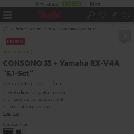
ERS LE
ONTENU
No
Sau
Page
Rechercher
Produi
d’accueil
du
HOME CINÉMA
HAUT PARLEURS COMPACTS
panier
PROMO
(12)
CONSONO 35 + Yamaha RX-V4A
"5.1-Set"
Pour amateurs de cinéma
Véritable son 5.1, prêt à l'emploi
Diffusez votre musique sans fil
Excellente clarté vocale
Voir plus
Couleur:
Noir
Noir
Noir