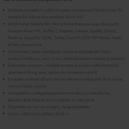
Système complet 5.1 prêt à l'emploi, comprenant l’ampli-tuner AV
Yamaha RX-V4A et des satellites Micro-HiFi
Ampli-tuner Yamaha RX-V4A richement équipé avec Bluetooth,
Amazon Music HD, AirPlay 2, Napster, Deezer, Spotify, Qobuz,
Pandora, SiriusXM, TIDAL, Dolby True HD, DTS-HD Master Audio,
et bien plus encore
5 enceintes 2 voies identiques, chacune équipée de 2 haut-
parleurs médiums, pour un son ambiophonique réaliste et puissant
Subwoofer puissant, utilisable en tant que subwoofer frontal ou
downward-firing, avec option de connexion sans fil
Enceinte centrale offrant une excellente intelligibilité de la parole,
même à faible volume
Les satellites s’intègrent parfaitement dans un meuble bas,
peuvent être fixés au mur ou placés sur des pieds
Disponible en noir et en blanc, facile à étendre
Inclus : câble haut-parleur de 30 m