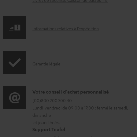
Livret de sécurité: Caisson de basses T 8
a
r
g
I
Informations relatives à l’expédition
e
n
a
f
b
o
l
I
Garantie légale
r
e
n
m
s
f
a
o
D
Votre conseil d'achat personnalisé
t
r
é
(00)800 200 300 40
i
Lundi-vendredi de 09:00 à 17:00 ; fermé le samedi,
m
t
o
dimanche
a
a
n
et jours fériés.
t
i
s
Support Teufel