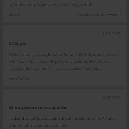
le meilleur que j'ai jamais eu. C'est méga génial.
Nico S.
(Traduit automatiquement *)
17/12/2025
5.1 Super
HOme cinéma raccordé sur un Benq TK860i dans une pièce de
50m"/25m² donc basse de plafond. Enceintes bien situées,
réglages plus ouo moins
Lire l’évaluation complète
PERLAUX G.
25/11/2025
Une expérience marquante
Je dois dire que je suis vraiment enthousiasmé par le Kombo.
Une véritable expérience sonore