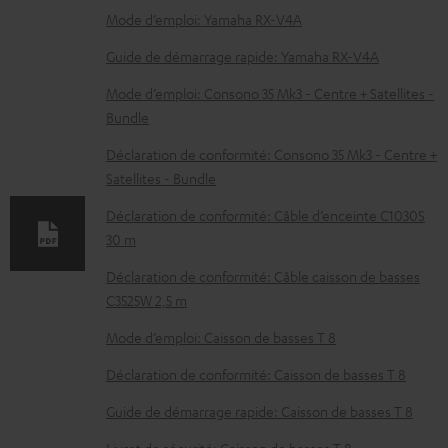
D
Mode d’emploi: Yamaha RX-V4A
o
Guide de démarrage rapide: Yamaha RX-V4A
c
Mode d’emploi: Consono 35 Mk3 - Centre + Satellites -
u
Bundle
m
Déclaration de conformité: Consono 35 Mk3 - Centre +
e
Satellites - Bundle
n
Déclaration de conformité: Câble d’enceinte C1030S
t
30 m
s
Déclaration de conformité: Câble caisson de basses
t
C3525W 2,5 m
é
Mode d’emploi: Caisson de basses T 8
l
Déclaration de conformité: Caisson de basses T 8
é
c
Guide de démarrage rapide: Caisson de basses T 8
h