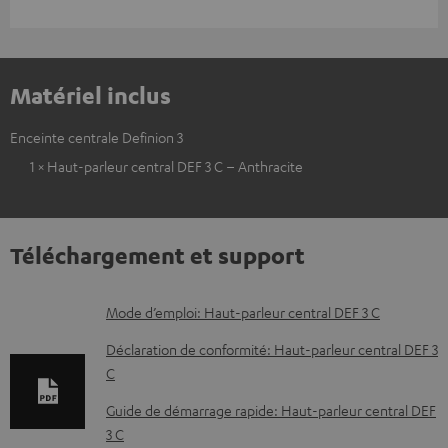
Matériel inclus
Enceinte centrale Definion 3
1 × Haut-parleur central DEF 3 C – Anthracite
Téléchargement et support
D
Mode d’emploi: Haut-parleur central DEF 3 C
o
Déclaration de conformité: Haut-parleur central DEF 3
c
C
u
Guide de démarrage rapide: Haut-parleur central DEF
m
3 C