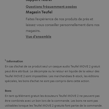
b
i
l
r
Questions fréquemment posées
l
Magasin Teufel
o
s
e
e
Faites l’expérience de nos produits de près et
n
c
l
laissez-vous conseiller personnellement dans nos
s
s
o
a
magasins.
r
n
t
Vue d’ensemble
e
t
i
l
a
v
a
c
e
1
Information
t
t
s
En cas d’achat de ce produit seul un casque audio Teufel MOVE 2 gratuit
i
peut être attribué. Le décompte ou le retour en liquide de la valeur des
à
Teufel MOVE 2 sont impossibles. Les marchandises B-stock, les éditions
v
l
spéciales, les bons d’achat ne sont pas compris dans cette action.
e
’
Bons
s
e
En tant qu’élément gratuit les écouteurs Teufel MOVE 2 ne peuvent pas
à
être combinés avec un bon lors de la commande. Les bons ne sont pas
x
utilisables lorsque les Teufel MOVE 2 gratuits font partie de la commande.
l