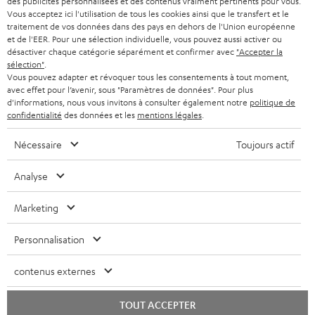
des publicités personnalisées et des contenus vraiment pertinents pour vous.
CASQUES AUDIO
e
Vous acceptez ici l'utilisation de tous les cookies ainsi que le transfert et le
PAYS-BAS
NEWSLETTER
traitement de vos données dans des pays en dehors de l'Union européenne
t
CASQUES BLUETOOTH AUDIO
et de l'EER. Pour une sélection individuelle, vous pouvez aussi activer ou
MAGASINS
désactiver chaque catégorie séparément et confirmer avec
"Accepter la
BELGIQUE
t
sélection"
.
SYSTEMES COMPLETS
e
AVANTAGES D’ACHAT
Vous pouvez adapter et révoquer tous les consentements à tout moment,
avec effet pour l’avenir, sous "Paramètres de données". Pour plus
FRANCE
r
ENCEINTES
d'informations, nous vous invitons à consulter également notre
politique de
L’HISTOIRE DE TEUFEL
confidentialité
des données et les
mentions légales
.
POLOGNE
ULTIMA
MANAGEMENT
Nécessaire
Toujours actif
ÉCOUTEURS INTRA-AURICULAIRES
ESPAGNE
DEVELOPPEMENT DURABLE
Analyse
Sous réserve de modifications techniques, de fautes de frappe et d’autres
FANSHOP
VALEURS
erreurs. Les accessoires figurant sur l’image ne font pas partie du contenu de
Marketing
ITALIE
livraison. D’éventuels frais d’élimination des batteries sont inclus dans le prix.
NOUVEAUTÉS
ACCESSIBILITÉ
Personnalisation
USA
©2026 Lautsprecher Teufel GmbH - Tous droits réservés.
contenus externes
Mentions légales
CGV
Politique de confidentialité
AUTRES PAYS
Paramètres de confidentialité
EU Data Act
renoncer au contrat ici
TOUT ACCEPTER