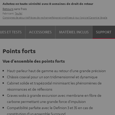
Achetez en toute sérénité avec 8 semaines de droit de retour
Retours
sans frais
Fabricant:
Teufel
Consignes de sécurité
Pièces de rechange
Réparations
Mises à jour logiciel
Garantie légale
UES ET TESTS
ACCESSOIRES
MATÉRIEL INCLUS
SUPPORT
Points forts
Vue d’ensemble des points forts
Haut-parleur haut de gamme au retour d’une grande précision
Châssis coaxial pour un son tridimensionnel et dynamique
Cabinet solide et trapézoïdal minimisant les phénomènes de
résonnances et de réflexions
Graves woks à grande excursion avec membrane en fibre de
carbone permettant une grande force d’impulsion
Compatibilité parfaite avec le Definion 3 et 3S en cas de
constitution d’un ensemble Surround