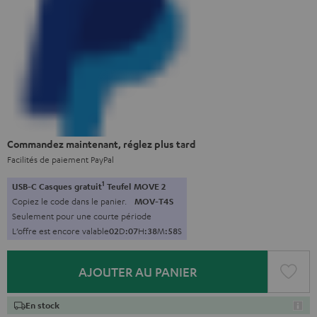
Commandez maintenant, réglez plus tard
Facilités de paiement PayPal
1
USB-C Casques gratuit
Teufel MOVE 2
Copiez le code dans le panier.
MOV-T4S
Seulement pour une courte période
L’offre est encore valable
0
2
D
:
0
7
H
:
3
8
M
:
5
7
S
AJOUTER AU PANIER
En stock