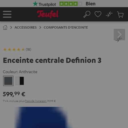
ERS LE
ONTENU
No
Sau
Page
Rechercher
Produi
d’accueil
du
ACCESSOIRES
COMPOSANTS D’ENCEINTE
panier
(18)
Enceinte centrale Definion 3
Couleur:
Anthracite
Anthracite
Blanc
/
599,
€
99
Noir
TVA incluse
plus
frais de livraison
19,99 €