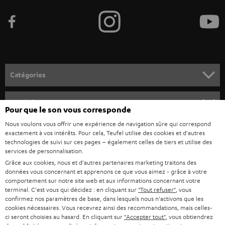
e
z
-
v
o
Catégories
u
HOME CINEMA
s
Société
Pour que le son vous corresponde
à
SYSTEMES COMPLETS HOME CINEMA
Nous voulons vous offrir une expérience de navigation sûre qui correspond
SUPPORT
l
Boutiques en ligne Teufel
exactement à vos intérêts. Pour cela, Teufel utilise des cookies et d'autres
BARRES DE SON
technologies de suivi sur ces pages – également celles de tiers et utilise des
a
CARRIÈRE
services de personnalisation.
ALLEMAGNE
n
Grâce aux cookies, nous et d'autres partenaires marketing traitons des
STEREO
PRESSE
données vous concernant et apprenons ce que vous aimez - grâce à votre
e
AUTRICHE
comportement sur notre site web et aux informations concernant votre
SMART HOME
w
terminal. C'est vous qui décidez : en cliquant sur
"Tout refuser"
, vous
B2B
confirmez nos paramètres de base, dans lesquels nous n'activons que les
s
cookies nécessaires. Vous recevrez ainsi des recommandations, mais celles-
SUISSE
BLUETOOTH
BLOG
ci seront choisies au hasard. En cliquant sur
"Accepter tout"
, vous obtiendrez
l