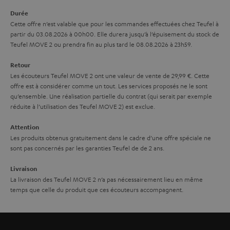
p
a
Durée
é
Cette offre n’est valable que pour les commandes effectuées chez Teufel à
g
d
partir du 03.08.2026 à 00h00. Elle durera jusqu’à l’épuisement du stock de
a
Teufel MOVE 2 ou prendra fin au plus tard le 08.08.2026 à 23h59.
i
r
t
Retour
a
i
Les écouteurs Teufel MOVE 2 ont une valeur de vente de 29,99 €. Cette
offre est à considérer comme un tout. Les services proposés ne le sont
n
o
qu’ensemble. Une réalisation partielle du contrat (qui serait par exemple
t
n
réduite à l’utilisation des Teufel MOVE 2) est exclue.
i
Attention
e
Les produits obtenus gratuitement dans le cadre d’une offre spéciale ne
sont pas concernés par les garanties Teufel de de 2 ans.
Livraison
La livraison des Teufel MOVE 2 n’a pas nécessairement lieu en même
temps que celle du produit que ces écouteurs accompagnent.