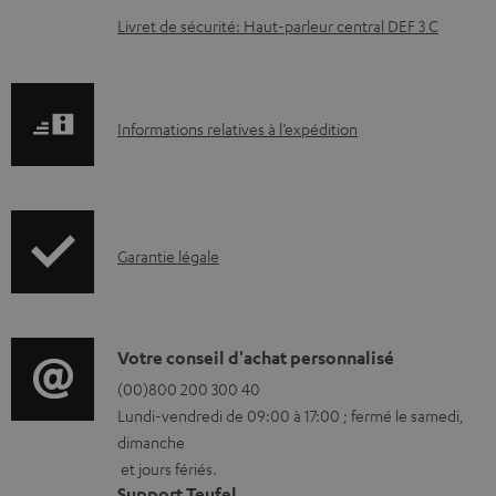
e
Livret de sécurité: Haut-parleur central DEF 3 C
n
t
s
I
Informations relatives à l’expédition
t
n
é
f
l
o
é
I
Garantie légale
r
c
n
m
h
f
a
a
o
D
Votre conseil d'achat personnalisé
t
r
r
é
(00)800 200 300 40
i
g
Lundi-vendredi de 09:00 à 17:00 ; fermé le samedi,
m
t
o
dimanche
e
a
a
n
et jours fériés.
a
t
i
s
Support Teufel