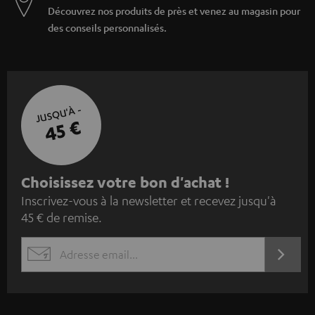
Découvrez nos produits de près et venez au magasin pour
des conseils personnalisés.
JUSQU'À -
45 €
I
Choisissez votre bon d'achat !
Inscrivez-vous à la newsletter et recevez jusqu'à
n
45 € de remise.
s
c
S'ABO
EMAIL
r
WIDGET
i
v