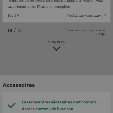
remplacés par les Def3S. En prenant la boîte à la livraison, vous
savez immé
Lire l’évaluation complète
Evert h.
(Traduit automatiquement *)
*
10
/ 18
traduit automatiquement par
DeepL
VOIR PLUS
Accessoires
Les accessoires nécessaires sont compris
dans le contenu de livraison