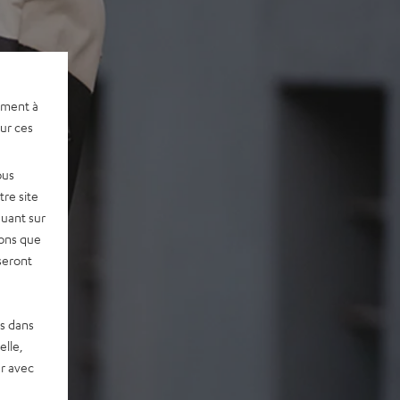
ement à
sur ces
ous
re site
quant sur
vons que
seront
es dans
elle,
r avec