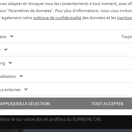
vez adapter et révoquer tous les consentements à tout moment, avec ef
 sous "Paramètres de données". Pour plus d'informations, nous vous inviton
r également notre
politique de confidentialité
des données et les
mention
aire
Toujou
e
ing
alisation
us externes
Portez ce que vous écoutez
APPLIQUER LA SÉLECTION
TOUT ACCEPTER
t pouvez entreprendre tout ce que vous souhaitez. En plus vous
ettez-le sur votre dos et profitez du SUPREME ON.