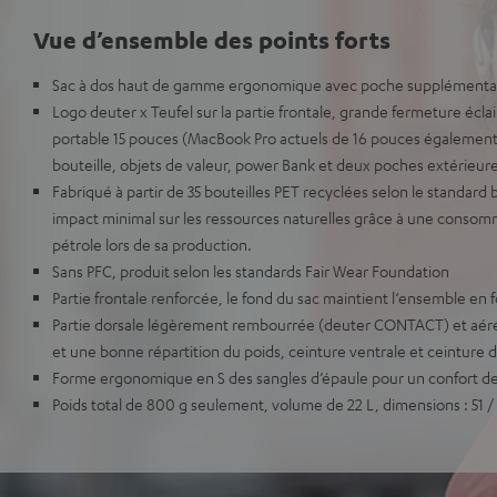
Vue d’ensemble des points forts
Sac à dos haut de gamme ergonomique avec poche supplémentai
Logo deuter x Teufel sur la partie frontale, grande fermeture écla
portable 15 pouces (MacBook Pro actuels de 16 pouces également)
bouteille, objets de valeur, power Bank et deux poches extérieur
Fabriqué à partir de 35 bouteilles PET recyclées selon le standard 
impact minimal sur les ressources naturelles grâce à une consom
pétrole lors de sa production.
Sans PFC, produit selon les standards Fair Wear Foundation
Partie frontale renforcée, le fond du sac maintient l‘ensemble en
Partie dorsale légèrement rembourrée (deuter CONTACT) et aéré
et une bonne répartition du poids, ceinture ventrale et ceinture 
Forme ergonomique en S des sangles d’épaule pour un confort de
Poids total de 800 g seulement, volume de 22 L, dimensions : 51 / 3