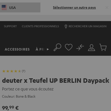
Sélectionner un autre pays
USA
SUPPORT
CLIENTS PROFESSIONNELS
RECHERCHER UN MAGASIN
No
ACCESSOIRES
À PROPOS
►
Rechercher
Mon
Produit
compte
du
panier
(7)
deuter x Teufel UP BERLIN Daypack
Portez ce que vous écoutez
Couleur:
Bone & Black
99,
€
99