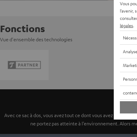
Vous pou
l’avenir,
consulte
légales
.
Fonctions
Nécess
Vue d'ensemble des technologies
Analys
Market
Personn
conten
Avec ce sac à dos, vous avez tout ce dont vous avez besoins e
ne portez pas atteinte à l’environnement. Alors m