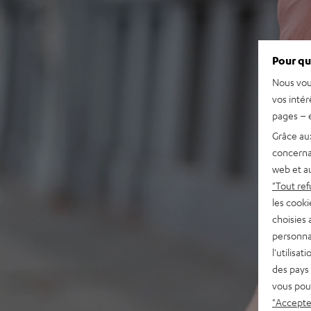
Pour qu
Nous vou
vos intér
pages – é
Grâce au
concerna
web et au
"Tout ref
les cooki
choisies 
personna
l'utilisa
des pays 
vous pou
"Accepter