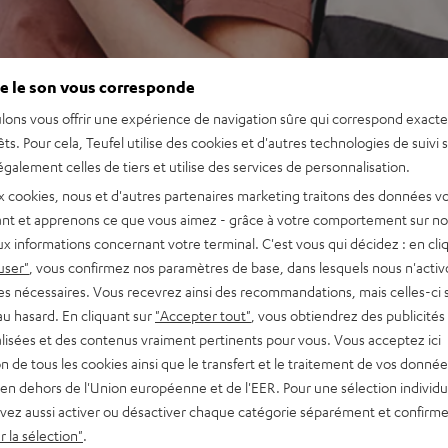
e le son vous corresponde
lons vous offrir une expérience de navigation sûre qui correspond exact
êts. Pour cela, Teufel utilise des cookies et d'autres technologies de suivi 
galement celles de tiers et utilise des services de personnalisation.
x cookies, nous et d'autres partenaires marketing traitons des données v
nt et apprenons ce que vous aimez - grâce à votre comportement sur not
x informations concernant votre terminal. C'est vous qui décidez : en cli
user"
, vous confirmez nos paramètres de base, dans lesquels nous n'acti
es nécessaires. Vous recevrez ainsi des recommandations, mais celles-ci 
au hasard. En cliquant sur
"Accepter tout"
, vous obtiendrez des publicités
lisées et des contenus vraiment pertinents pour vous. Vous acceptez ici
tion de tous les cookies ainsi que le transfert et le traitement de vos donné
en dehors de l'Union européenne et de l'EER. Pour une sélection individu
vez aussi activer ou désactiver chaque catégorie séparément et confirme
 la sélection"
.