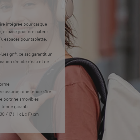
re intégrée pour casque
ir, espace pour ordinateur
, espaces pour tablette,
es
bluesign®, ce sac garantit un
mation réduite d’eau et de
 forme
e assurant une tenue sûre
de poitrine amovibles
 tenue garanti
0 / 17 (H x L x P) cm