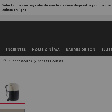
Sélectionnez un pays afin de voir le contenu disponible pour celui-ci
achats en ligne
ERS LE
ONTENU
ENCEINTES
HOME CINÉMA
BARRES DE SON
BLUE
Page
d’accueil
ACCESSOIRES
SACS ET HOUSSES