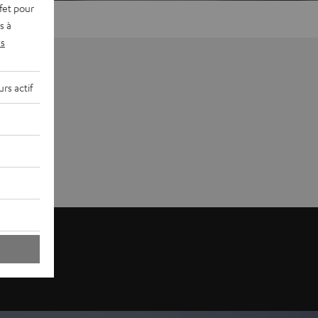
fet pour
s à
s
rs actif