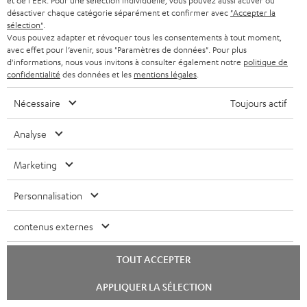
et de l'EER. Pour une sélection individuelle, vous pouvez aussi activer ou
c
ROCKSTER GO 2
désactiver chaque catégorie séparément et confirmer avec
"Accepter la
sélection"
.
u
Livret de sécurité: Fender x Teufel ROCKSTER GO 2
Vous pouvez adapter et révoquer tous les consentements à tout moment,
m
avec effet pour l’avenir, sous "Paramètres de données". Pour plus
Déclaration de conformité: Fender x Teufel
d'informations, nous vous invitons à consulter également notre
politique de
e
confidentialité
des données et les
mentions légales
.
ROCKSTER GO 2
n
Nécessaire
Toujours actif
t
s
Analyse
I
Informations relatives à l’expédition
t
n
Marketing
é
f
l
Personnalisation
o
é
I
Garantie légale
r
contenus externes
c
n
m
h
TOUT ACCEPTER
f
a
a
o
D
Votre conseil d'achat personnalisé
Lancer
t
APPLIQUER LA SÉLECTION
le
r
r
é
(00)800 200 300 40
chat