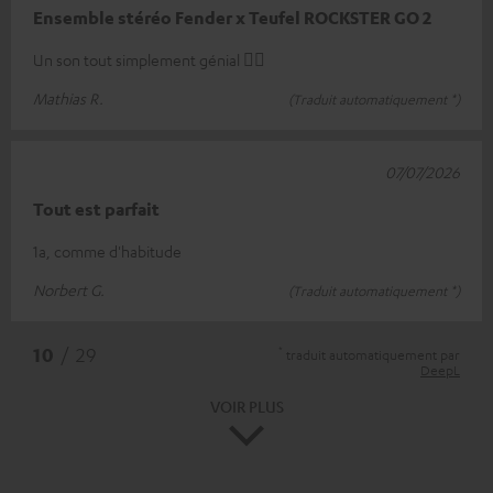
Ensemble stéréo Fender x Teufel ROCKSTER GO 2
Un son tout simplement génial 👍🏻
Mathias R.
(Traduit automatiquement *)
07/07/2026
Tout est parfait
1a, comme d'habitude
Norbert G.
(Traduit automatiquement *)
*
10
/ 29
traduit automatiquement par
DeepL
VOIR PLUS