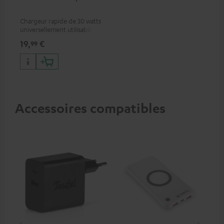
Chargeur rapide de 30 watts
universellement utilisable
pour écouteurs et appareils
19,
€
99
portables, ainsi que pour
iPhones Apple, smartphones
Android, tablettes et
appareils avec port USB-C
Accessoires compatibles