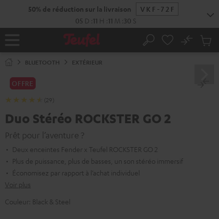
ERS LE
ONTENU
No
Sau
Page
Rechercher
Produi
d’accueil
du
BLUETOOTH
EXTÉRIEUR
panier
OFFRE
(29)
Duo Stéréo ROCKSTER GO 2
Prêt pour l’aventure ?
Deux enceintes Fender x Teufel ROCKSTER GO 2
Plus de puissance, plus de basses, un son stéréo immersif
Économisez par rapport à l’achat individuel
Voir plus
Couleur:
Black & Steel