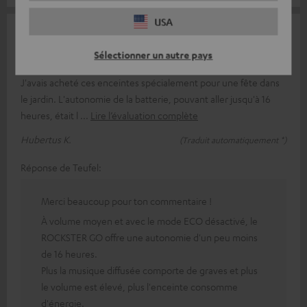
USA
14/07/2026
Sélectionner un autre pays
Un peu déçu
J'avais acheté ces enceintes spécialement pour une fête dans
le jardin. L'autonomie de la batterie, pouvant aller jusqu'à 16
heures, était l
Lire l’évaluation complète
Hubertus K.
(Traduit automatiquement *)
Réponse de Teufel:
Merci beaucoup pour ton commentaire !
À volume moyen et avec le mode ECO désactivé, le
ROCKSTER GO offre une autonomie d'un peu moins
de 16 heures.
Plus la musique diffusée comporte de graves et plus
le volume est élevé, plus l'enceinte consomme
d'énergie.