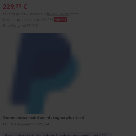
229,
€
99
Prix de la paire tVA incluse
plus
frais de livraison
9,99 €
Dernier prix le plus bas
249,
99
€
-20,
00
€
Prix d'origine
299,
98
€
Commandez maintenant, réglez plus tard
Facilités de paiement PayPal
1
Économisez 50 % des frais de livraison avec code
VKF-72F