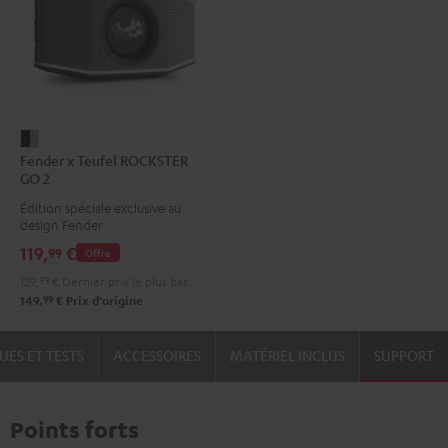
Fender
Fender x Teufel ROCKSTER
x
GO 2
Teufel
Édition spéciale exclusive au
ROCKSTER
design Fender
GO
119,
€
99
Offre
2
129,
99
€
Dernier prix le plus bas
Black
99
149,
€
Prix d'origine
&
Steel
UES ET TESTS
ACCESSOIRES
MATÉRIEL INCLUS
SUPPORT
Points forts