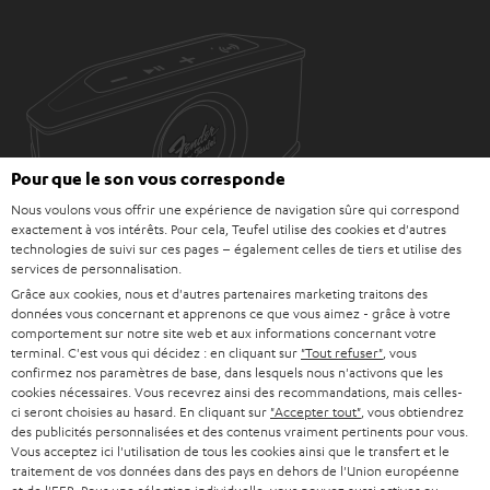
Pour que le son vous corresponde
Nous voulons vous offrir une expérience de navigation sûre qui correspond
exactement à vos intérêts. Pour cela, Teufel utilise des cookies et d'autres
technologies de suivi sur ces pages – également celles de tiers et utilise des
services de personnalisation.
Grâce aux cookies, nous et d'autres partenaires marketing traitons des
données vous concernant et apprenons ce que vous aimez - grâce à votre
comportement sur notre site web et aux informations concernant votre
terminal. C'est vous qui décidez : en cliquant sur
"Tout refuser"
, vous
Téléchargement et support
confirmez nos paramètres de base, dans lesquels nous n'activons que les
cookies nécessaires. Vous recevrez ainsi des recommandations, mais celles-
ci seront choisies au hasard. En cliquant sur
"Accepter tout"
, vous obtiendrez
des publicités personnalisées et des contenus vraiment pertinents pour vous.
D
Mode d’emploi: Fender x Teufel ROCKSTER GO 2
Vous acceptez ici l'utilisation de tous les cookies ainsi que le transfert et le
o
traitement de vos données dans des pays en dehors de l'Union européenne
Guide de démarrage rapide: Fender x Teufel