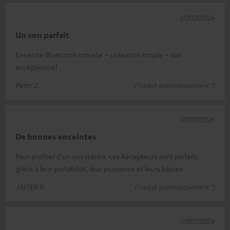
07/07/2026
Un son parfait
Enceinte Bluetooth robuste – utilisation simple – son
exceptionnel
Peter Z.
(Traduit automatiquement *)
07/07/2026
De bonnes enceintes
Pour profiter d'un son stéréo, ces Récepteurs sont parfaits,
grâce à leur portabilité, leur puissance et leurs basses
JAVIER R.
(Traduit automatiquement *)
07/07/2026