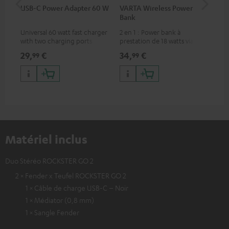
USB-C Power Adapter 60 W
VARTA Wireless Power
USB
Bank
Universal 60 watt fast charger
2 en 1 : Power bank à
Câb
with two charging ports
prestation de 18 watts via USB
pou
(USB-C 60 watts/USB 7.5
type C & recharge sans-fil
por
29,
€
34,
€
14
99
99
watts) for headphones &
jusqu’à 10 watts
con
portables as well as laptops
Teu
and additional devices with
up to 60 watts of power and
USB-C connectivity
Matériel inclus
Duo Stéréo ROCKSTER GO 2
2 × Fender x Teufel ROCKSTER GO 2
1 × Câble de charge USB-C – Noir
1 × Médiator (0,8 mm)
1 × Sangle Fender