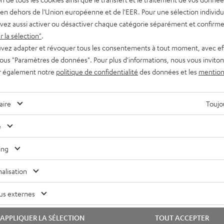
en dehors de l'Union européenne et de l'EER. Pour une sélection individu
vez aussi activer ou désactiver chaque catégorie séparément et confirme
 la sélection"
.
vez adapter et révoquer tous les consentements à tout moment, avec ef
 sous "Paramètres de données". Pour plus d'informations, nous vous inviton
r également notre
politique de confidentialité
des données et les
mention
aire
Toujou
e
ing
alisation
us externes
APPLIQUER LA SÉLECTION
TOUT ACCEPTER