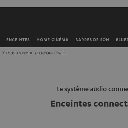
ERS LE
ONTENU
ENCEINTES
HOME CINÉMA
BARRES DE SON
BLUE
Page
d’accueil
TOUS LES PRODUITS ENCEINTES WIFI
Le système audio conne
Enceintes connect