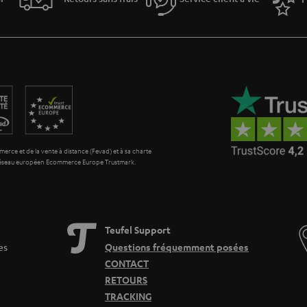
es Multiroom sans fil, afin de pouvoir sonoriser plusieurs espaces à la fois. Alors
le grâce à la
se trouvant dans tous les systèmes Streaming T
technologie Raumfeld
t-parleurs sans fils sont en mesure de jouer les mêmes ou différentes pistes audi
r l’
sur votre Smartphone. Celle-ci vous permet d’administrer
application Raumfeld
volume sonore ainsi que la composition du son se laissent également gérer via l’égalis
 à un son d’excellente qualité,
sans que vous soyez dérangé par les appels ou l
usiques tels que Spotify, Tune In ou Napster, mais également aux musiques de vos 
erce et de la vente à distance (Fevad) et à sa charte
potify Connect
 réseau européen Ecommerce Europe Trustmark.
 son immense catalogue de pistes audio. Afin que les mélomanes puissent trouver t
Grâce à cette fonction le service de Streaming peut alimenter toutes les enceintes wi
 puissante
Teufel Support
es
Questions fréquemment posées
 que l’on parle. Une fois connectée au wifi ou au Bluetooth c’est le nirvana de la mu
nde destinées à la gestion du son, ainsi que d’une minuterie.
CONTACT
RETOURS
omplet depuis l’étagère ou la colonne
TRACKING
que les haut-parleurs sans fil ne doivent pas être nécessairement de petite taille.