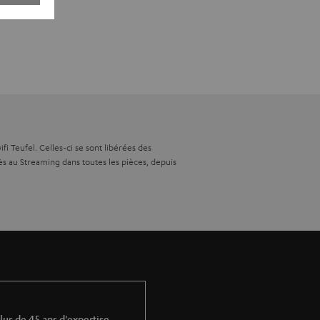
i Teufel. Celles-ci se sont libérées des
ccès au Streaming dans toutes les pièces, depuis
us de compromis à faire, puisque le meilleur
s désirez.
ansmet le signal audio à la seconde enceinte
 se fait intégralement sans fil.
lus de 45 ans d'expertise