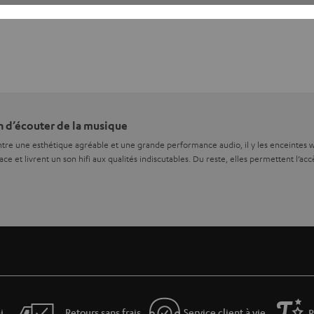
n d’écouter de la musique
ntre une esthétique agréable et une grande performance audio, il y les enceintes wif
ace et livrent un son hifi aux qualités indiscutables. Du reste, elles permettent l’a
ations audio des salades de câbles contraignantes. Les amoureux de l’hifi n’auront pl
ecté au réseau domestique, permettant la sonorisation de tous les espaces que vou
simple connexion secteur suffit. Dans nos systèmes stéréos un câble spécifique tr
plet. La transmission sans fil des données audio des lecteurs vers les haut-parleurs
seau local en toute simplicité
i
Retours sans frais
Service client à vie
P