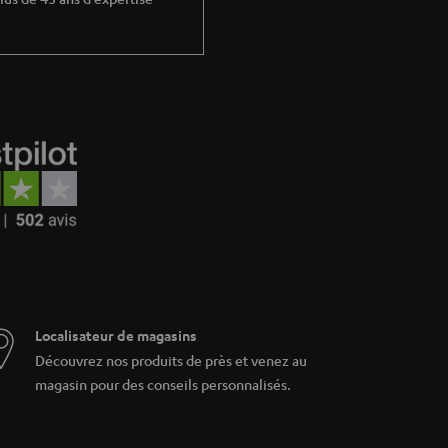
 pour que cela fonctionne, il y a les haut-
eufel.
o de façon synchronisées, dans le même ou
 tous les espaces à sonoriser depuis une
eur de l’application.
– , la musique continue. Vous
es messages
platines, de votre lecteur CD, de votre clé
out ce qu’ils cherchent, Teufel s’arme d’une
fi Teufel en piste audio. En un clin d’œil
Localisateur de magasins
Découvrez nos produits de près et venez au
sique que vous atteignez. Les enceintes wifi
magasin pour des conseils personnalisés.
 Les haut-parleurs stéréos peuvent avoir des