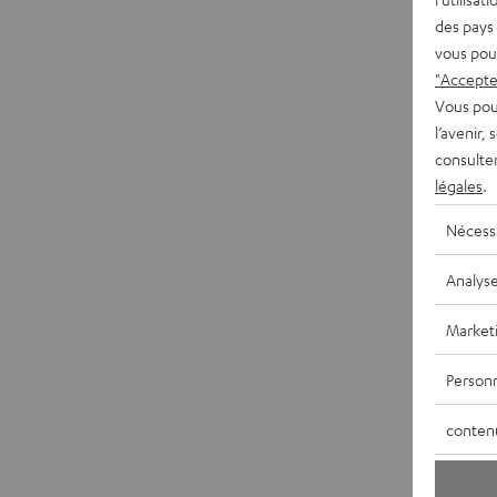
des pays 
vous pou
"Accepter
Vous pou
l’avenir,
consulte
légales
.
Nécess
Analys
Market
Personn
conten