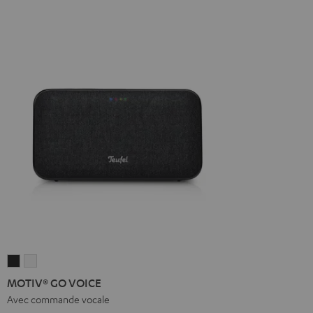
MOTIV®
MOTIV®
GO
GO
MOTIV® GO VOICE
VOICE
VOICE
Avec commande vocale
Night
Silver