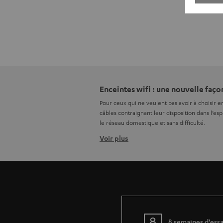
Enceintes wifi : une nouvelle faço
Pour ceux qui ne veulent pas avoir à choisir e
câbles contraignant leur disposition dans l’esp
le réseau domestique et sans difficulté.
Voir plus
Un son complet sans fil
Les haut-parleurs sans fil libèrent les install
son qui soit sera disponible directement conn
Le câblage est réduit au minimum, puisqu’une 
et permet l’existence d’un panorama stéréo com
Haut-parleurs wifi connectés au ré
8 semaines d'essa