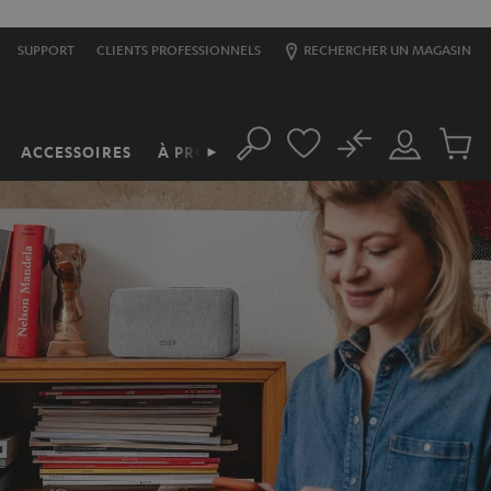
SUPPORT
CLIENTS PROFESSIONNELS
RECHERCHER UN MAGASIN
No
ACCESSOIRES
À PROPOS
►
Rechercher
Mon
Produit
compte
du
panier