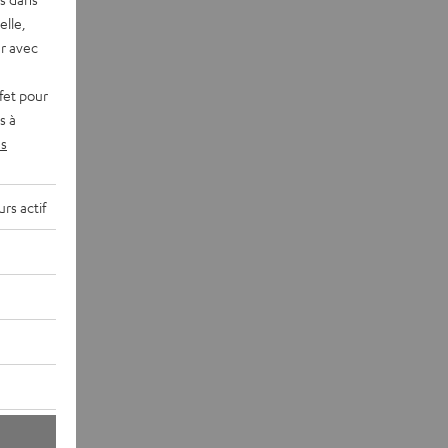
elle,
r avec
fet pour
s à
s
rs actif