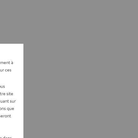
ement à
sur ces
ous
re site
quant sur
vons que
seront
es dans