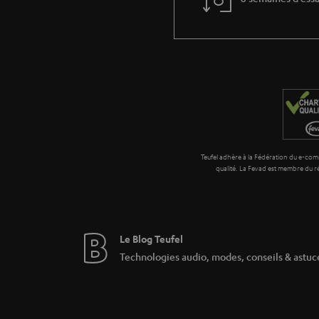
De nombreux mélomanes se procurent des systèm
parleurs sans fil Teufel. Cela est rendu possib
Grâce à la fonction Multiroom, différents hau
différents espaces. Il vous suffit juste d’installe
seule application. Mais ce n’est pas tout : le 
L’application Raumfeld vous donne donc accès
n’aurez pas seulement accès aux services de m
USB ou de votre disque dur externe.
Teufel adhère à la Fédération du e-comm
Un vrai plaisir d’écoute grâce à S
qualité. La Fevad est membre du
Le service de musique Spotify est connu pour
fonction bien particulière – Spotify Connect. 
vous passerez de l’application aux enceintes.
La One-Serie Teufel : compacte et
Le Blog Teufel
Technologies audio, modes, conseils & astuc
Petit et tout en finesse, c’est de la One-Serie
One disposent également de touches de comma
Stereo-Serie Teufel : son stéréo c
Avec la Stereo-Serie Teufel apporte la preuve 