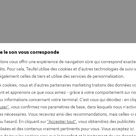
e le son vous corresponde
lons vous offrir une expérience de navigation sûre qui correspond exact
êts. Pour cela, Teufel utilise des cookies et d'autres technologies de suivi 
galement celles de tiers et utilise des services de personnalisation.
x cookies, nous et d'autres partenaires marketing traitons des données v
nt et apprenons ce que vous aimez - grâce à votre comportement sur not
x informations concernant votre terminal. C'est vous qui décidez : en cli
user"
, vous confirmez nos paramètres de base, dans lesquels nous n'acti
es nécessaires. Vous recevrez ainsi des recommandations, mais celles-ci 
au hasard. En cliquant sur
"Accepter tout"
, vous obtiendrez des publicités
lisées et des contenus vraiment pertinents pour vous. Vous acceptez ici
tion de tous les cookies ainsi que le transfert et le traitement de vos donné