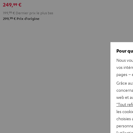
249,
€
99
Black
White
199,
99
€
Dernier prix le plus bas
99
299,
€
Prix d'origine
Pour qu
Nous vou
vos intér
pages – é
Grâce au
concerna
web et au
"Tout ref
les cooki
choisies 
personna
l'utilisa